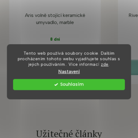
Aris volně stojící keramické
Rive
umyvadlo, marble
8 dní
8 620 Kč
Tento web používá soubory cookie. Dalším
procházením tohoto webu vyjadřujete souhlas s
jejich používáním.. Více informací
zde
.
DETAIL
Nastavení
Souhlasím
Užitečné články