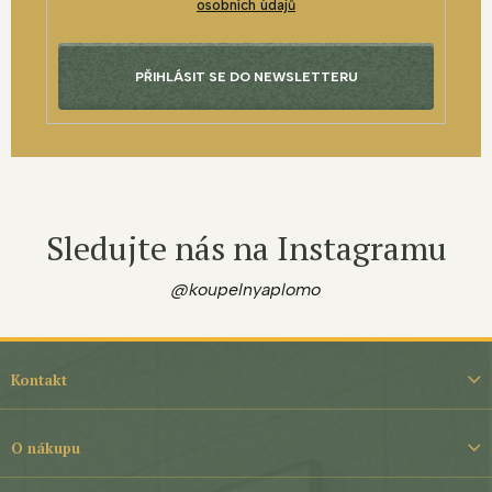
osobních údajů
PŘIHLÁSIT SE DO NEWSLETTERU
Sledujte nás na Instagramu
@koupelnyaplomo
Z
á
Kontakt
p
a
t
O nákupu
í