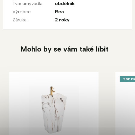
Tvar umyvadla
:
obdélník
Výrobce
:
Rea
Záruka
:
2 roky
Mohlo by se vám také líbit
TOP P