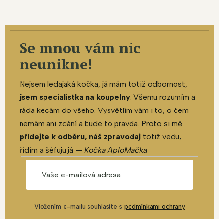
Se mnou vám nic
neunikne!
Nejsem ledajaká kočka, já mám totiž odbornost,
jsem specialistka na koupelny
. Všemu rozumím a
ráda kecám do všeho. Vysvětlím vám i to, o čem
nemám ani zdání a bude to pravda. Proto si mě
přidejte k odběru, náš zpravodaj
totiž vedu,
řídím a šéfuju já —
Kočka AploMačka
Vložením e-mailu souhlasíte s
podmínkami ochrany