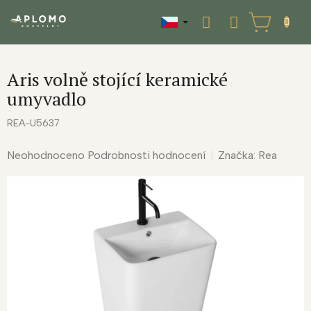
Přejít
na
NÁKUPNÍ
obsah
KOŠÍK
Aris volně stojící keramické
umyvadlo
REA-U5637
Průměrné
Neohodnoceno
Podrobnosti hodnocení
Značka:
Rea
hodnocení
produktu
je
0,0
z
5
hvězdiček.