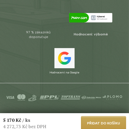
97 % zákazníků
Hodnocení: výborné
doporučuje
Hodnocení na Google
Copyright 2026
Aplomo s.r.o.
. Všechna práva vyhrazena.
Upravit
5 170 Kč
/ ks
nastavení cookies
PŘIDAT DO KOŠÍKU
4 272,73 Kč bez DPH