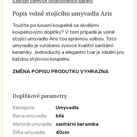
Edition černých vodovodních baterií
.
Popis volně stojícího umyvadla Aris
Toužíte po luxusní koupelně se skvělými
koupelnovými doplňky? V tom případě je volně
stojící umyvadlo Aris tou správnou volbou. Toto
umyvadlo je vyrobeno vysoce kvalitní sanitární
keramiky. Jednoduchý a elegantní tvar je ideální pro
každou stylovou koupelnu.
ZMĚNA POPISU PRODUTKU VYHRAZNA
Doplňkové parametry
Kategorie
:
Umyvadla
Barva umyvadla
:
bílá
Materiál umyvadla
:
sanitární keramika
Šířka umyvadla
:
40cm