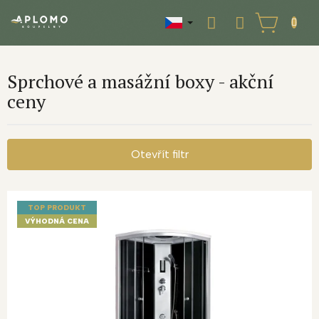
Přejít
na
NÁKUPNÍ
obsah
KOŠÍK
Sprchové a masážní boxy - akční
ceny
Otevřít filtr
V
ý
TOP PRODUKT
p
VÝHODNÁ CENA
i
s
p
r
o
d