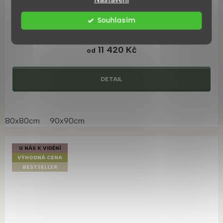
Vigo masážní sprchový box
Souhlasím
do týdne
11 420 Kč
od
DETAIL
80x80cm
90x90cm
U NÁS K VIDĚNÍ
VÝHODNÁ CENA
BESTSELLER