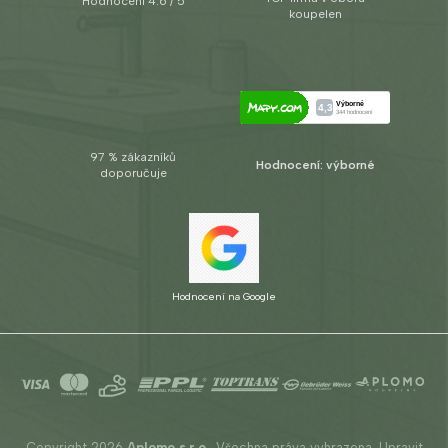
Hodnocení 4.6 / 5
koupelen
97 % zákazníků
Hodnocení: výborné
doporučuje
Hodnocení na Google
Copyright 2026
Aplomo s.r.o.
. Všechna práva vyhrazena.
Upravit