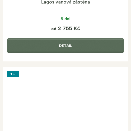
Lagos vanová zástěna
8 dní
2 755 Kč
od
DETAIL
Tip