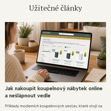
á
Užitečné články
d
a
c
í
p
r
v
k
y
v
ý
p
i
s
u
Jak nakoupit koupelnový nábytek online
a nešlápnout vedle
Příklady moderních koupelnových sestav, které stojí za