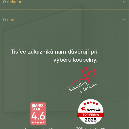
t
O nákupu
í
O nás
Tisíce zákazníků nám důvěřují při
výběru koupelny.
TOP firma v oboru