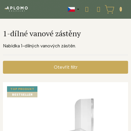
Přejít
na
NÁKUPNÍ
obsah
KOŠÍK
1-dílné vanové zástěny
Nabídka 1-dílných vanových zástěn.
Otevřít filtr
V
ý
TOP PRODUKT
p
BESTSELLER
i
s
p
r
o