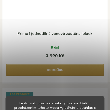
Prime 1 jednodílná vanová zástěna, black
8 dní
3 990 Kč
DO KOŠÍKU
TOP PRODUKT
VÝHODNÁ CENA
Tento web používá soubory cookie. Dalším
procházením tohoto webu vyjadřujete souhlas s