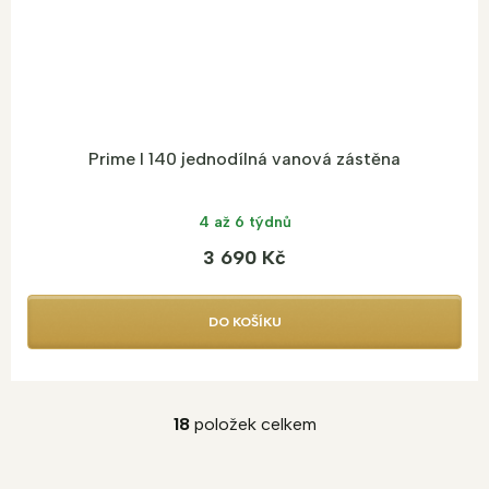
Prime I 140 jednodílná vanová zástěna
4 až 6 týdnů
3 690 Kč
DO KOŠÍKU
18
položek celkem
O
v
l