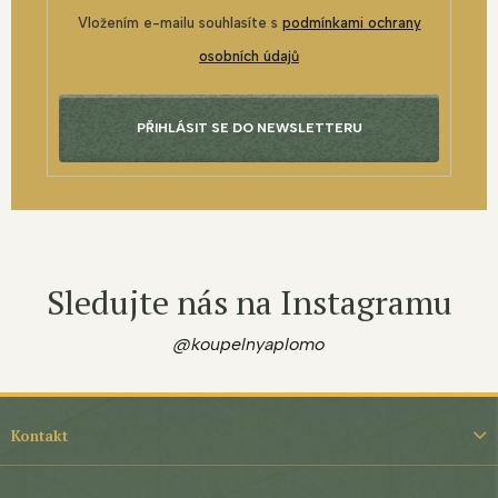
Vložením e-mailu souhlasíte s
podmínkami ochrany
osobních údajů
PŘIHLÁSIT SE DO NEWSLETTERU
Sledujte nás na Instagramu
@koupelnyaplomo
Z
á
Kontakt
p
a