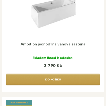
d
u
k
t
ů
Ambition jednodílná vanová zástěna
Skladem ihned k odeslání
3 790 Kč
DO KOŠÍKU
TOP PRODUKT