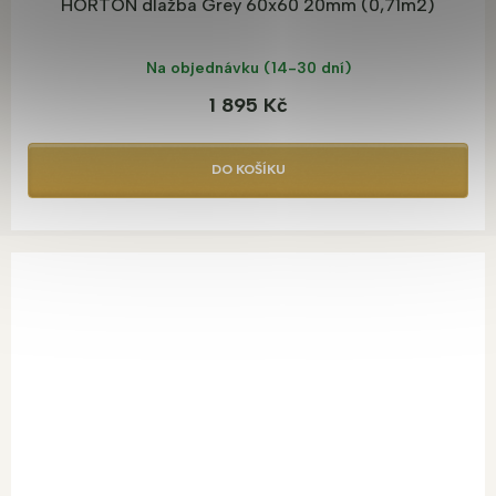
HORTON dlažba Grey 60x60 20mm (0,71m2)
Na objednávku (14-30 dní)
1 895 Kč
DO KOŠÍKU