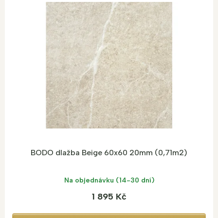
p
i
s
p
r
o
d
u
k
t
ů
BODO dlažba Beige 60x60 20mm (0,71m2)
Na objednávku (14-30 dní)
1 895 Kč