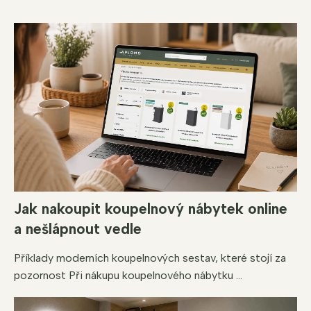
ý
p
i
s
u
Jak nakoupit koupelnový nábytek online
a nešlápnout vedle
Příklady moderních koupelnových sestav, které stojí za
pozornost Při nákupu koupelnového nábytku ...