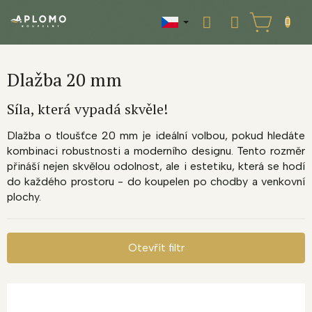
Přejít
na
NÁKUPNÍ
obsah
KOŠÍK
Dlažba 20 mm
Síla, která vypadá skvěle!
Dlažba o tloušťce 20 mm je ideální volbou, pokud hledáte
kombinaci robustnosti a moderního designu. Tento rozměr
přináší nejen skvělou odolnost, ale i estetiku, která se hodí
do každého prostoru - do koupelen po chodby a venkovní
plochy.
Otevřít filtr
V
ý