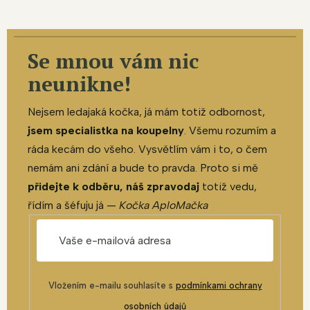
Se mnou vám nic
neunikne!
Nejsem ledajaká kočka, já mám totiž odbornost,
jsem specialistka na koupelny
. Všemu rozumím a
ráda kecám do všeho. Vysvětlím vám i to, o čem
nemám ani zdání a bude to pravda. Proto si mě
přidejte k odběru, náš zpravodaj
totiž vedu,
řídím a šéfuju já —
Kočka AploMačka
Vložením e-mailu souhlasíte s
podmínkami ochrany
osobních údajů