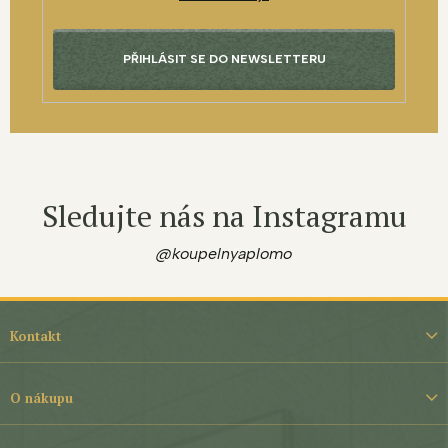
PŘIHLÁSIT SE DO NEWSLETTERU
Sledujte nás na Instagramu
@koupelnyaplomo
Z
á
Kontakt
p
a
t
O nákupu
í