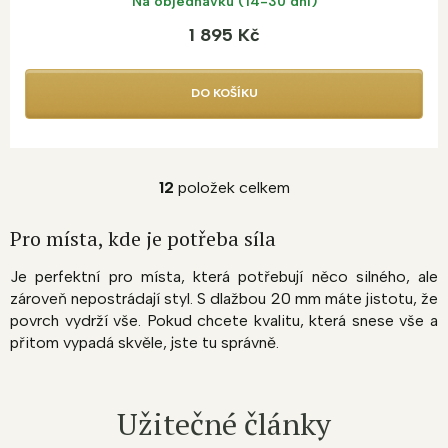
Na objednávku (14-30 dní)
1 895 Kč
DO KOŠÍKU
12
položek celkem
O
v
l
Pro místa, kde je potřeba síla
á
d
Je perfektní pro místa, která potřebují něco silného, ale
a
zároveň nepostrádají styl. S dlažbou 20 mm máte jistotu, že
c
povrch vydrží vše. Pokud chcete kvalitu, která snese vše a
í
přitom vypadá skvěle, jste tu správně.
p
r
v
k
Užitečné články
y
v