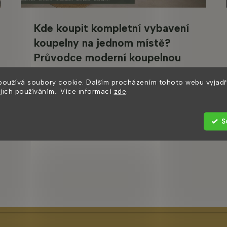
Kde koupit kompletní vybavení
koupelny na jednom místě?
Průvodce moderní koupelnou
Zařizujete novou koupelnu a nechcete
používá soubory cookie. Dalším procházením tohoto webu vyjadř
ejich používáním.. Více informací
zde
.
objednávat nábytek, sprchový kout, zrcadlo
a doplňky z několika...
S