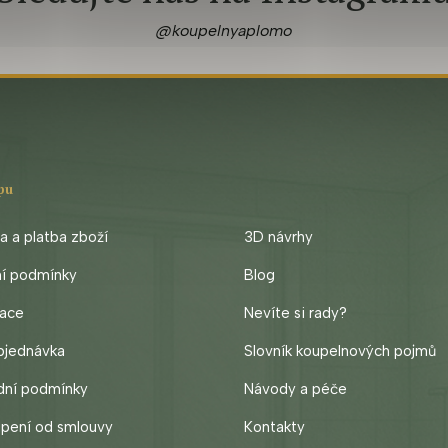
@koupelnyaplomo
pu
 a platba zboží
3D návrhy
ní podmínky
Blog
ace
Nevíte si rady?
bjednávka
Slovník koupelnových pojmů
ní podmínky
Návody a péče
cz
pení od smlouvy
Kontakty