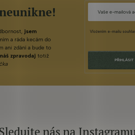
 neunikne!
odbornost,
jsem
Vložením e-mailu souhla
mím a ráda kecám do
 ani zdání a bude to
 náš zpravodaj
totiž
PŘIHLÁSIT
čka
Sledujte nás na Instagram