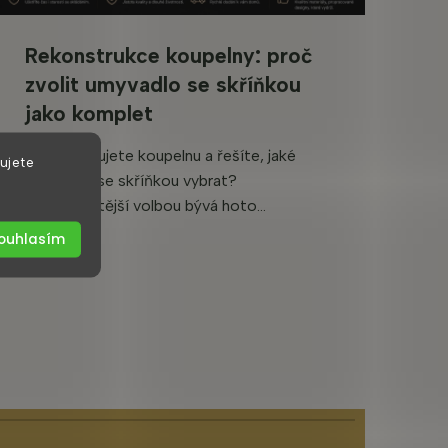
Rekonstrukce koupelny: proč
zvolit umyvadlo se skříňkou
jako komplet
Rekonstruujete koupelnu a řešíte, jaké
ujete
umyvadlo se skříňkou vybrat?
Nejpraktičtější volbou bývá hoto...
ouhlasím