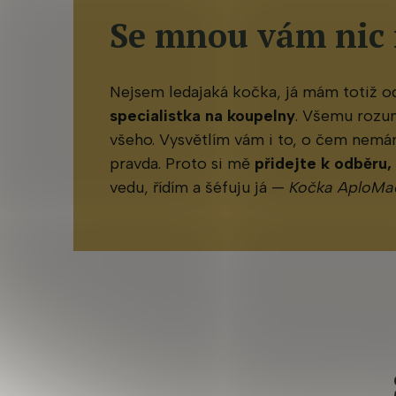
Se mnou vám nic
Nejsem ledajaká kočka, já mám totiž 
specialistka na koupelny
. Všemu rozu
všeho. Vysvětlím vám i to, o čem nemám
pravda. Proto si mě
přidejte k odběru,
vedu, řídím a šéfuju já —
Kočka AploMa