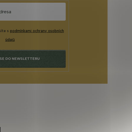
síte s
podmínkami ochrany osobních
údajů
 SE DO NEWSLETTERU
u