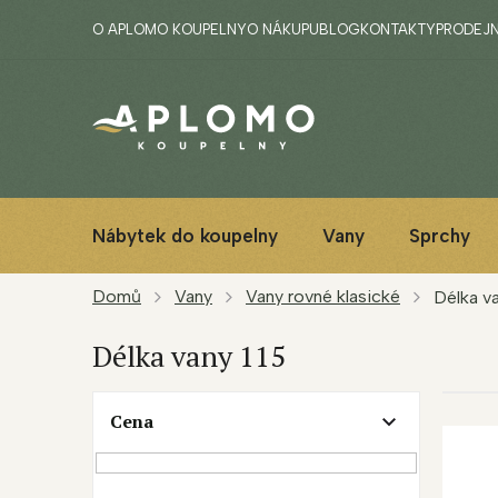
Přejít
O APLOMO KOUPELNY
O NÁKUPU
BLOG
KONTAKTY
PRODEJ
na
obsah
Nábytek do koupelny
Vany
Sprchy
Domů
Vany
Vany rovné klasické
Délka va
Délka vany 115
P
Cena
V
o
ý
s
p
t