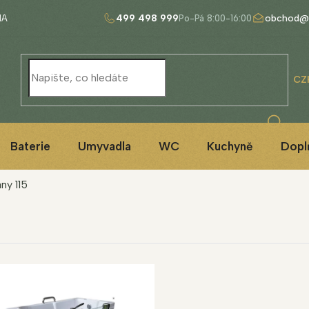
499 498 999
obchod@
NA
CZ
Baterie
Umyvadla
WC
Kuchyně
Dopl
ny 115