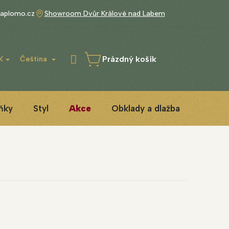
aplomo.cz
Showroom Dvůr Králové nad Labem
Prázdný košík
K
Čeština
NÁKUPNÍ
KOŠÍK
ňky
Styl
Akce
Obklady a dlažba
3D ins