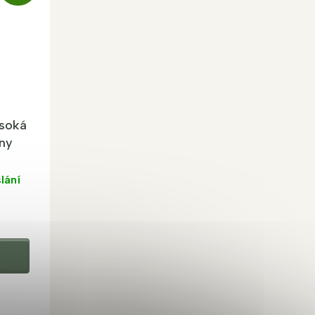
D
A
R
M
A
ysoká
lny
lání