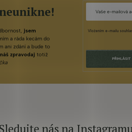
 neunikne!
odbornost,
jsem
Vložením e-mailu souhla
mím a ráda kecám do
 ani zdání a bude to
 náš zpravodaj
totiž
PŘIHLÁSIT
čka
Sledujte nás na Instagram