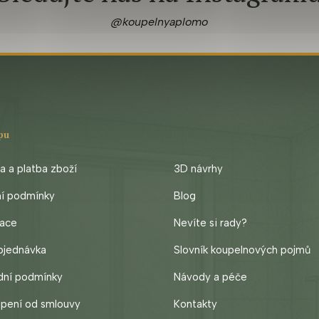
@koupelnyaplomo
pu
 a platba zboží
3D návrhy
ní podmínky
Blog
ace
Nevíte si rady?
bjednávka
Slovník koupelnových pojmů
ní podmínky
Návody a péče
cz
pení od smlouvy
Kontakty