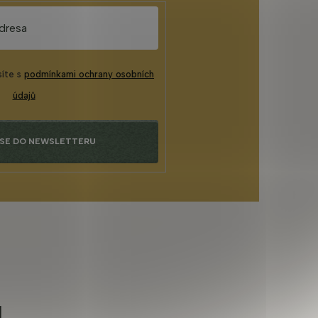
síte s
podmínkami ochrany osobních
údajů
 SE DO NEWSLETTERU
u