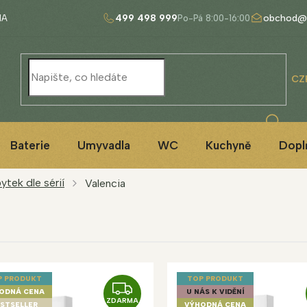
499 498 999
obchod@
NA
CZ
Baterie
Umyvadla
WC
Kuchyně
Dopl
tek dle sérií
Valencia
P PRODUKT
TOP PRODUKT
Z
ODNÁ CENA
U NÁS K VIDĚNÍ
ZDARMA
STSELLER
VÝHODNÁ CENA