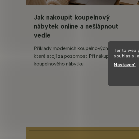
Jak nakoupit koupelnový
nábytek online a nešlápnout
vedle
Příklady moderních koupelnových sestav,
Tento web 
souhlas s j
které stojí za pozornost Při nákupu
koupelnového nábytku ...
Nastavení