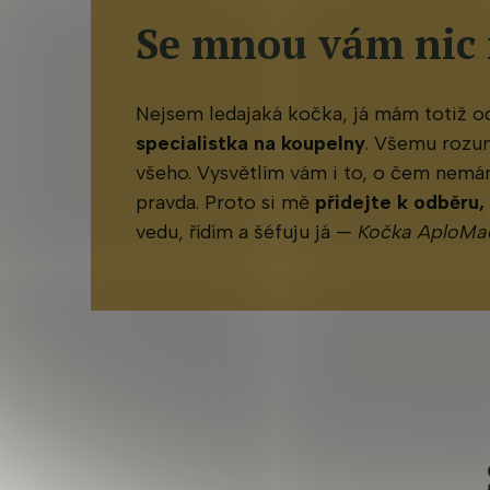
Se mnou vám nic
Nejsem ledajaká kočka, já mám totiž 
specialistka na koupelny
. Všemu rozu
všeho. Vysvětlím vám i to, o čem nemám
pravda. Proto si mě
přidejte k odběru,
vedu, řídím a šéfuju já —
Kočka AploMa