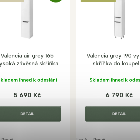
D
A
R
M
A
Valencia air grey 165
Valencia grey 190 v
ysoká závěsná skříňka
skříňka do koupe
do koupelny
kladem ihned k odeslání
Skladem ihned k odes
5 690 Kč
6 790 Kč
DETAIL
DETAIL
Pravá
Levá
Pravá