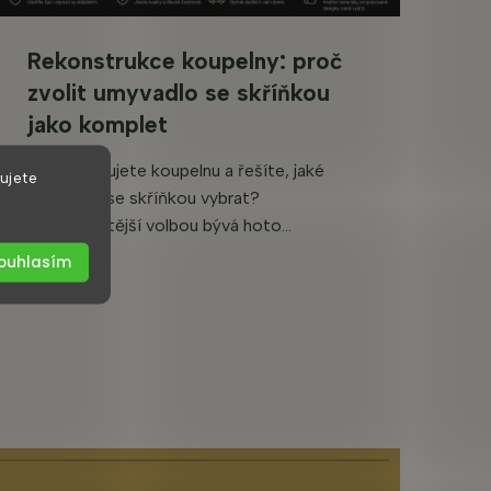
Rekonstrukce koupelny: proč
zvolit umyvadlo se skříňkou
jako komplet
Rekonstruujete koupelnu a řešíte, jaké
ujete
umyvadlo se skříňkou vybrat?
Nejpraktičtější volbou bývá hoto...
ouhlasím