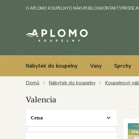
Přejít
O APLOMO KOUPELNY
O NÁKUPU
BLOG
KONTAKTY
PRODEJ
na
obsah
Nábytek do koupelny
Vany
Sprchy
Domů
Nábytek do koupelny
Koupelnový náby
Valencia
P
Cena
V
o
ý
s
TO
p
t
VÝH
BE