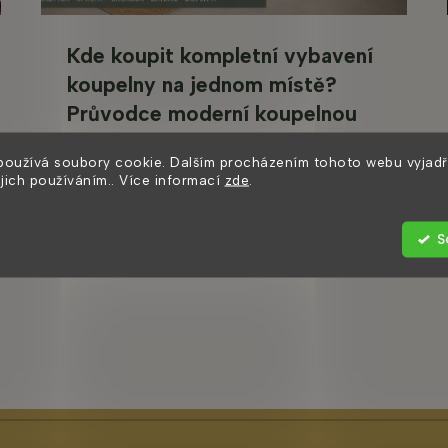
Kde koupit kompletní vybavení
koupelny na jednom místě?
Průvodce moderní koupelnou
Zařizujete novou koupelnu a nechcete
používá soubory cookie. Dalším procházením tohoto webu vyjadř
ejich používáním.. Více informací
zde
.
objednávat nábytek, sprchový kout, zrcadlo
a doplňky z několika...
S