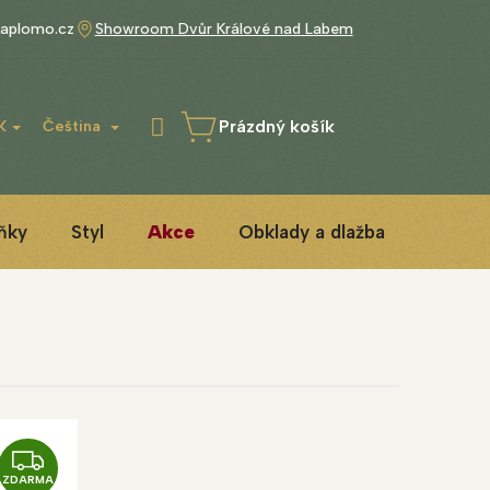
aplomo.cz
Showroom Dvůr Králové nad Labem
Prázdný košík
K
Čeština
NÁKUPNÍ
KOŠÍK
ňky
Styl
Akce
Obklady a dlažba
3D ins
Z
ZDARMA