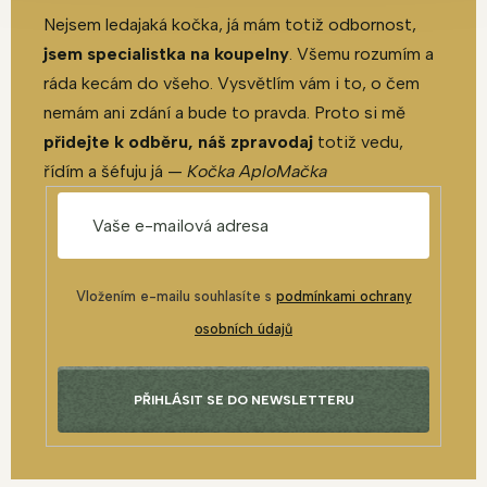
Nejsem ledajaká kočka, já mám totiž odbornost,
jsem specialistka na koupelny
. Všemu rozumím a
ráda kecám do všeho. Vysvětlím vám i to, o čem
nemám ani zdání a bude to pravda. Proto si mě
přidejte k odběru, náš zpravodaj
totiž vedu,
řídím a šéfuju já —
Kočka AploMačka
Vložením e-mailu souhlasíte s
podmínkami ochrany
osobních údajů
PŘIHLÁSIT SE DO NEWSLETTERU