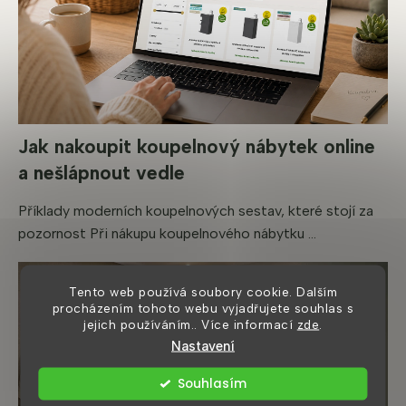
v
ý
p
i
s
u
Jak nakoupit koupelnový nábytek online
a nešlápnout vedle
Příklady moderních koupelnových sestav, které stojí za
pozornost Při nákupu koupelnového nábytku ...
Tento web používá soubory cookie. Dalším
procházením tohoto webu vyjadřujete souhlas s
jejich používáním.. Více informací
zde
.
Nastavení
Souhlasím