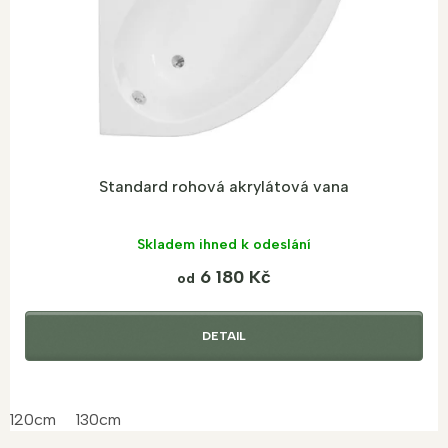
d
u
k
t
ů
Standard rohová akrylátová vana
Skladem ihned k odeslání
6 180 Kč
od
DETAIL
120cm
130cm