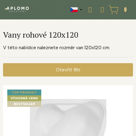
Přejít
na
NÁKUPNÍ
obsah
KOŠÍK
Vany rohové 120x120
V této nabídce naleznete rozměr van 120x120 cm.
Otevřít filtr
V
ý
TOP PRODUKT
p
VÝHODNÁ CENA
i
BESTSELLER
s
p
r
o