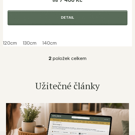
od
DETAIL
120cm
130cm
140cm
2
položek celkem
O
v
l
á
Užitečné články
d
a
c
í
p
r
v
k
y