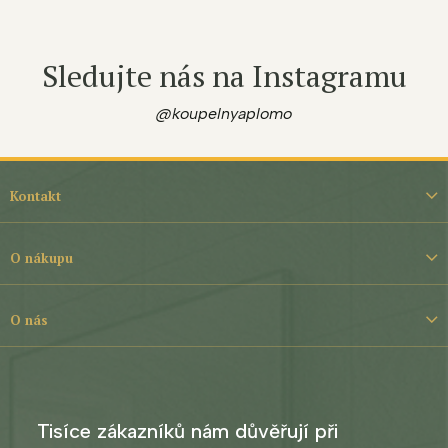
Sledujte nás na Instagramu
@koupelnyaplomo
Z
á
Kontakt
p
a
t
O nákupu
í
O nás
Tisíce zákazníků nám důvěřují při