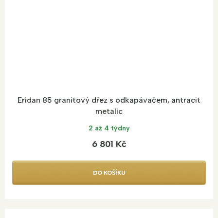
Eridan 85 granitový dřez s odkapávačem, antracit
metalic
2 až 4 týdny
6 801 Kč
DO KOŠÍKU