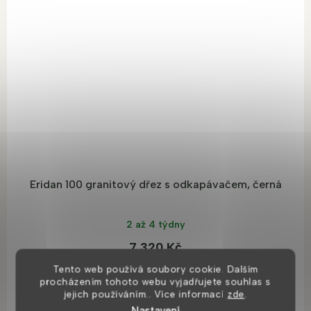
Eridan 100 granitový dřez s odkapávačem, černá
2 až 4 týdny
7 320 Kč
Tento web používá soubory cookie. Dalším
procházením tohoto webu vyjadřujete souhlas s
DO KOŠÍKU
jejich používáním.. Více informací
zde
.
Nastavení