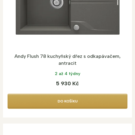
d
u
k
t
ů
Andy Flush 78 kuchyňský dřez s odkapávačem,
antracit
2 až 4 týdny
5 930 Kč
DO KOŠÍKU