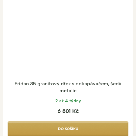
Eridan 85 granitový dřez s odkapávačem, šedá
metalic
2 až 4 týdny
6 801 Kč
DO KOŠÍKU