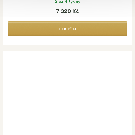
2 až 4 týdny
7 320 Kč
DO KOŠÍKU