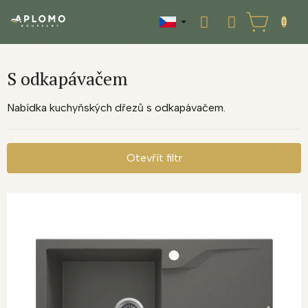
Přejít
na
NÁKUPNÍ
obsah
KOŠÍK
S odkapávačem
Nabídka kuchyňských dřezů s odkapávačem.
Otevřít filtr
V
ý
p
i
s
p
r
o