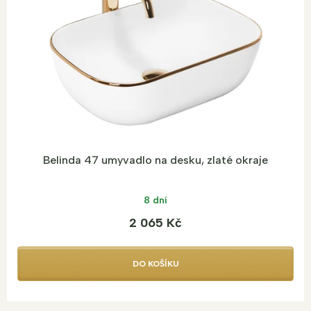
r
o
d
u
k
t
ů
Belinda 47 umyvadlo na desku, zlaté okraje
8 dní
2 065 Kč
DO KOŠÍKU