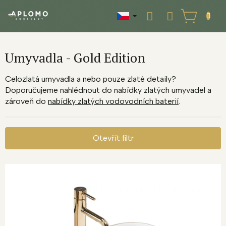
Přejít
na
NÁKUPNÍ
obsah
KOŠÍK
Umyvadla - Gold Edition
Celozlatá umyvadla a nebo pouze zlaté detaily?
Doporučujeme nahlédnout do nabídky zlatých umyvadel a
zároveň do
nabídky zlatých vodovodních baterií
.
Otevřít filtr
V
ý
p
i
s
p