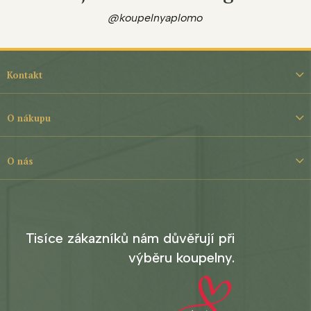
@koupelnyaplomo
Z
á
Kontakt
p
a
t
O nákupu
í
O nás
Tisíce zákazníků nám důvěřují při
výběru koupelny.