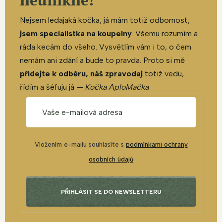
neunikne!
Nejsem ledajaká kočka, já mám totiž odbornost,
jsem specialistka na koupelny
. Všemu rozumím a
ráda kecám do všeho. Vysvětlím vám i to, o čem
nemám ani zdání a bude to pravda. Proto si mě
přidejte k odběru, náš zpravodaj
totiž vedu,
řídím a šéfuju já —
Kočka AploMačka
Vložením e-mailu souhlasíte s
podmínkami ochrany
osobních údajů
PŘIHLÁSIT SE DO NEWSLETTERU