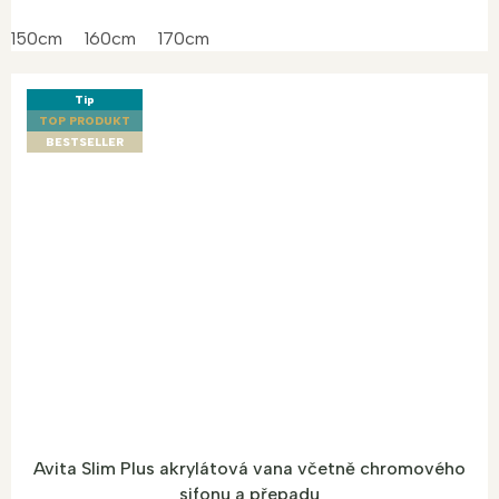
150cm
160cm
170cm
Tip
TOP PRODUKT
BESTSELLER
Avita Slim Plus akrylátová vana včetně chromového
sifonu a přepadu