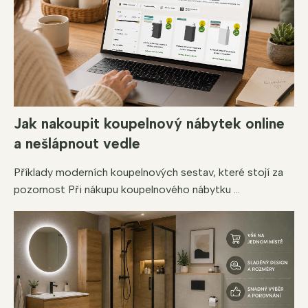
v
ý
p
i
s
u
Jak nakoupit koupelnový nábytek online
a nešlápnout vedle
Příklady moderních koupelnových sestav, které stojí za
pozornost Při nákupu koupelnového nábytku ...