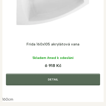
d
u
k
t
ů
Frida 160x105 akrylátová vana
Skladem ihned k odeslání
6 918 Kč
DETAIL
160cm