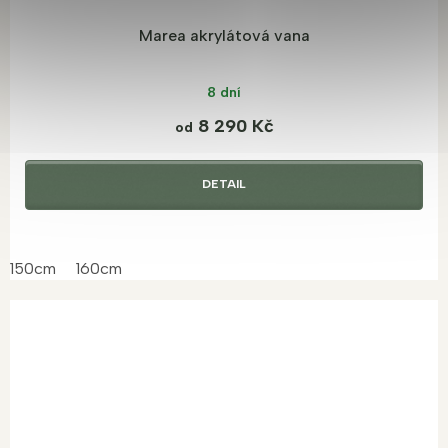
Marea akrylátová vana
8 dní
8 290 Kč
od
DETAIL
150cm
160cm