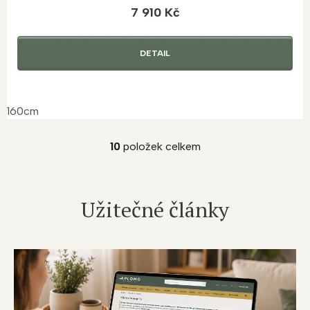
7 910 Kč
DETAIL
160cm
10
položek celkem
O
v
l
á
Užitečné články
d
a
c
í
p
r
v
k
y