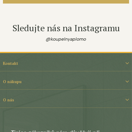
Sledujte nás na Instagramu
@koupelnyaplomo
Z
á
Kontakt
p
a
t
O nákupu
í
O nás