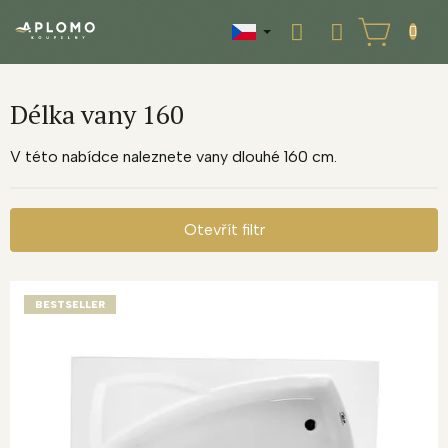
Přejít
na
NÁKUPNÍ
obsah
KOŠÍK
Délka vany 160
V této nabídce naleznete vany dlouhé 160 cm.
Otevřít filtr
V
ý
BESTSELLER
p
i
s
p
r
o