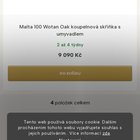
Malta 100 Wotan Oak koupelnová skříňka s
umyvadlem
2 až 4 týdny
9 090 Kč
DO KOŠÍKU
4
položek celkem
O
v
l
Tento web používá soubory cookie. Dalším
á
procházením tohoto webu vyjadřujete souhlas s
Užitečné články
d
jejich používáním.. Více informací
zde
.
a