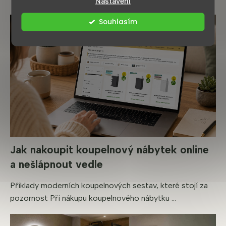
c
Nastavení
í
p
Souhlasím
r
v
k
y
v
ý
p
i
s
u
Jak nakoupit koupelnový nábytek online
a nešlápnout vedle
Příklady moderních koupelnových sestav, které stojí za
pozornost Při nákupu koupelnového nábytku ...