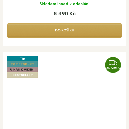
Skladem ihned k odeslání
8 490 Kč
DO KOŠÍKU
Tip
Z
TOP PRODUKT
ZDARMA
D
U NÁS K VIDĚNÍ
BESTSELLER
A
R
M
A