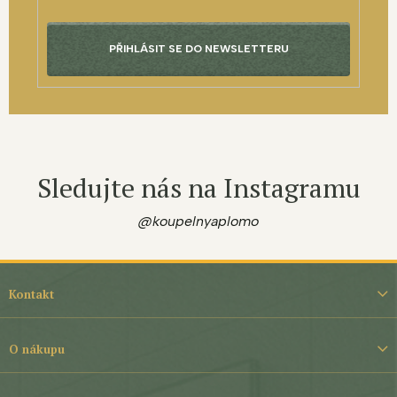
PŘIHLÁSIT SE DO NEWSLETTERU
Sledujte nás na Instagramu
@koupelnyaplomo
Z
á
Kontakt
p
a
t
O nákupu
í