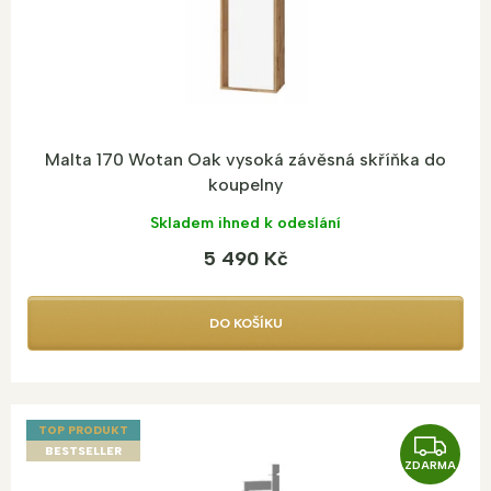
k
t
ů
Malta 170 Wotan Oak vysoká závěsná skříňka do
koupelny
Skladem ihned k odeslání
5 490 Kč
DO KOŠÍKU
TOP PRODUKT
Z
BESTSELLER
ZDARMA
D