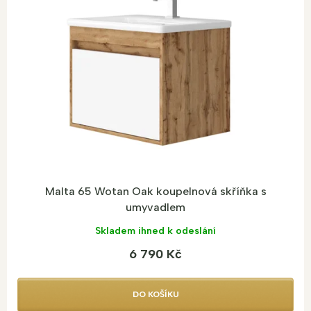
A
R
M
A
Malta 65 Wotan Oak koupelnová skříňka s
umyvadlem
Skladem ihned k odeslání
6 790 Kč
DO KOŠÍKU