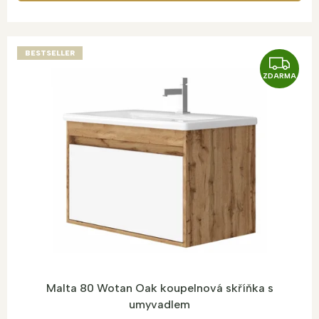
BESTSELLER
Z
ZDARMA
D
A
R
M
A
Malta 80 Wotan Oak koupelnová skříňka s
umyvadlem