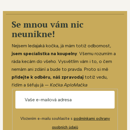
Se mnou vám nic
neunikne!
Nejsem ledajaká kočka, já mám totiž odbornost,
jsem specialistka na koupelny
. Všemu rozumím a
ráda kecám do všeho. Vysvětlím vám i to, o čem
nemám ani zdání a bude to pravda. Proto si mě
přidejte k odběru, náš zpravodaj
totiž vedu,
řídím a šéfuju já —
Kočka AploMačka
Vložením e-mailu souhlasíte s
podmínkami ochrany
osobních údajů