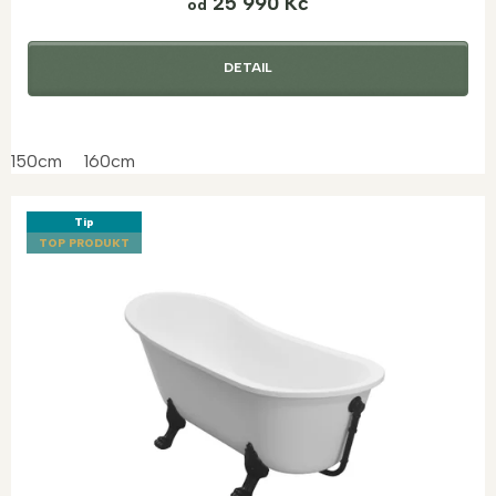
25 990 Kč
od
DETAIL
150cm
160cm
Tip
TOP PRODUKT