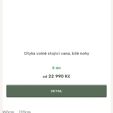
Otylia volně stojící vana, bílé nohy
8 dní
22 990 Kč
od
DETAIL
160cm
170cm