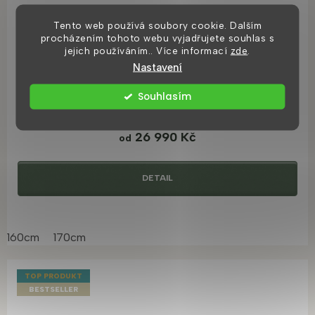
Tento web používá soubory cookie. Dalším
procházením tohoto webu vyjadřujete souhlas s
jejich používáním.. Více informací
zde
.
Nastavení
Otylia volně stojící vana, zlaté nohy
Souhlasím
8 dní
26 990 Kč
od
DETAIL
160cm
170cm
TOP PRODUKT
BESTSELLER