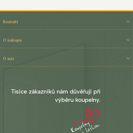
Z
á
Kontakt
p
a
t
O nákupu
í
O nás
Tisíce zákazníků nám důvěřují při
výběru koupelny.