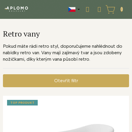
Přejít
na
NÁKUPNÍ
obsah
KOŠÍK
Retro vany
Pokud máte rádi retro styl, doporučujeme nahlédnout do
nabídky retro van. Vany mají zajímavý tvar a jsou zdobeny
nožičkami, díky kterým vana působí retro.
Otevřít filtr
V
ý
TOP PRODUKT
p
i
s
p