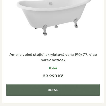
r
o
d
u
k
t
ů
Amelia volně stojící akrylátová vana 190x77, více
barev nožiček
8 dní
29 990 Kč
DETAIL