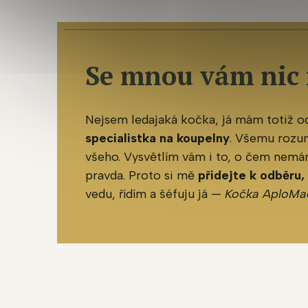
Se mnou vám nic
Nejsem ledajaká kočka, já mám totiž 
specialistka na koupelny
. Všemu rozu
všeho. Vysvětlím vám i to, o čem nemám
pravda. Proto si mě
přidejte k odběru,
vedu, řídím a šéfuju já —
Kočka AploMa