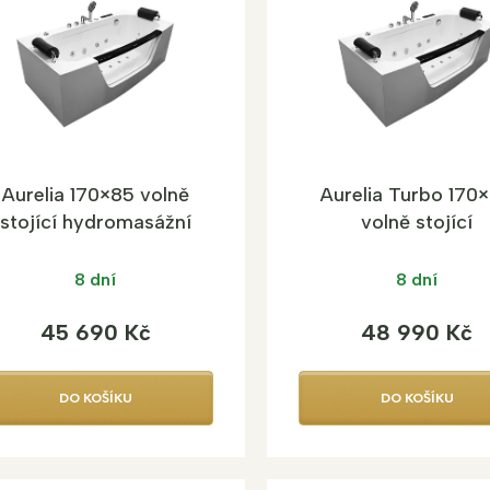
Aurelia 170×85 volně
Aurelia Turbo 170
stojící hydromasážní
volně stojící
vana
hydromasážní va
8 dní
8 dní
45 690 Kč
48 990 Kč
DO KOŠÍKU
DO KOŠÍKU