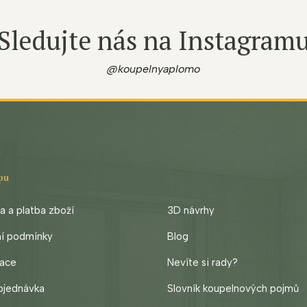
Sledujte nás na Instagram
@koupelnyaplomo
pu
 a platba zboží
3D návrhy
ní podmínky
Blog
ace
Nevíte si rady?
bjednávka
Slovník koupelnových pojmů