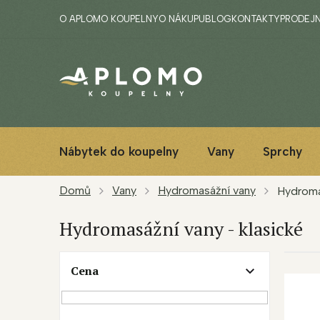
Přejít
O APLOMO KOUPELNY
O NÁKUPU
BLOG
KONTAKTY
PRODEJ
na
obsah
Nábytek do koupelny
Vany
Sprchy
Domů
Vany
Hydromasážní vany
Hydromas
Hydromasážní vany - klasické
P
Cena
V
o
ý
s
p
t