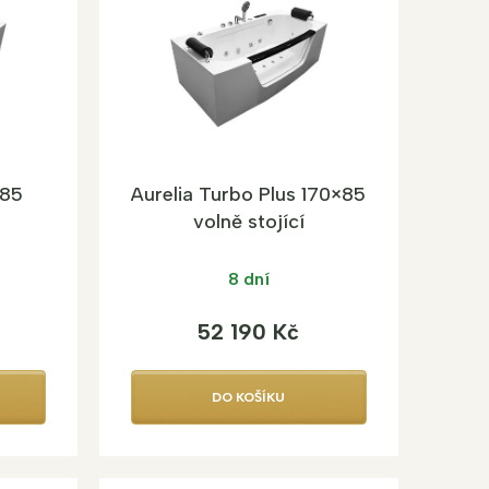
×85
Aurelia Turbo Plus 170×85
volně stojící
na
hydromasážní vana
8 dní
52 190 Kč
DO KOŠÍKU