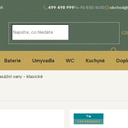
499 498 999
obchod@
NA
CZ
Baterie
Umyvadla
WC
Kuchyně
Dopl
ážní vany - klasické
Tip
TOP PRODUKT