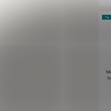
Tip
Ma
h