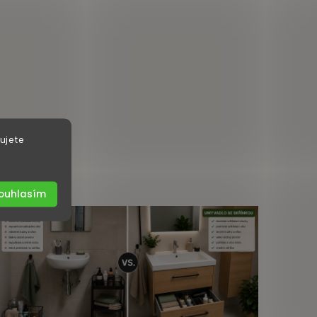
ujete
ouhlasím