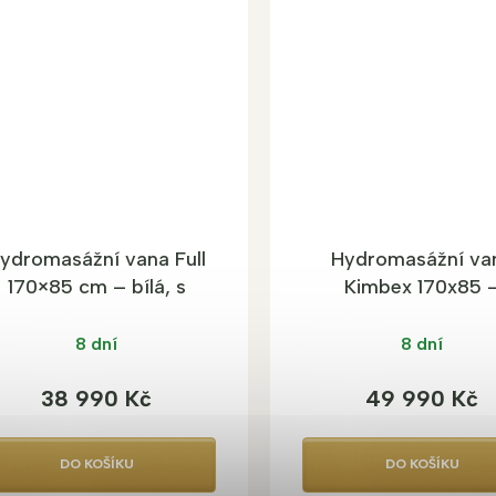
ydromasážní vana Full
Hydromasážní va
170×85 cm – bílá, s
Kimbex 170x85 
automatickým
chromoterapie a 
proplachem
podsvícení
8 dní
8 dní
38 990 Kč
49 990 Kč
DO KOŠÍKU
DO KOŠÍKU