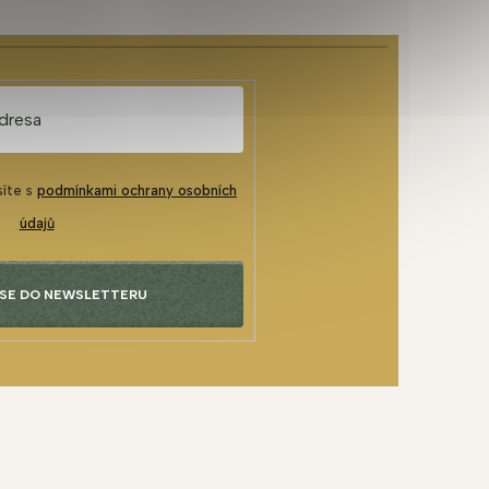
síte s
podmínkami ochrany osobních
údajů
 SE DO NEWSLETTERU