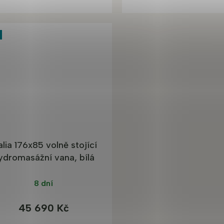
lia 176x85 volně stojící
ydromasážní vana, bílá
8 dní
45 690 Kč