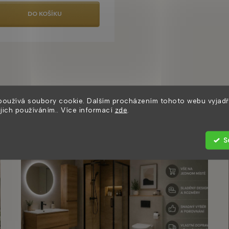
DO KOŠÍKU
O
v
l
á
d
používá soubory cookie. Dalším procházením tohoto webu vyjadř
a
Užitečné články
ejich používáním.. Více informací
zde
.
c
í
p
S
r
v
k
y
v
ý
p
i
s