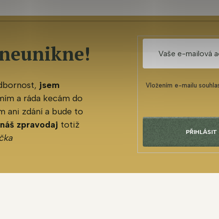
 neunikne!
odbornost,
jsem
Vložením e-mailu souhla
mím a ráda kecám do
 ani zdání a bude to
 náš zpravodaj
totiž
PŘIHLÁSIT
čka