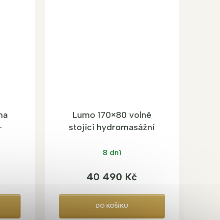
na
Lumo 170×80 volně
–
stojící hydromasážní
LED
vana
8 dní
40 490 Kč
DO KOŠÍKU