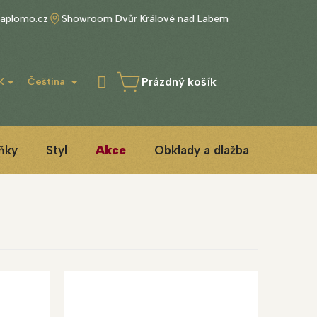
aplomo.cz
Showroom Dvůr Králové nad Labem
Prázdný košík
K
Čeština
NÁKUPNÍ
KOŠÍK
ňky
Styl
Akce
Obklady a dlažba
3D ins