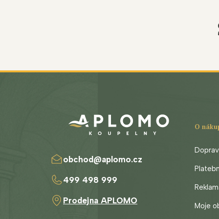
Z
á
p
a
t
O náku
í
Doprava
obchod
@
aplomo.cz
Plateb
499 498 999
Reklam
Prodejna APLOMO
Moje o