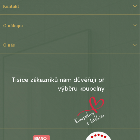
á
Kontakt
p
a
t
O nákupu
í
O nás
Tisíce zákazníků nám důvěřují při
výběru koupelny.