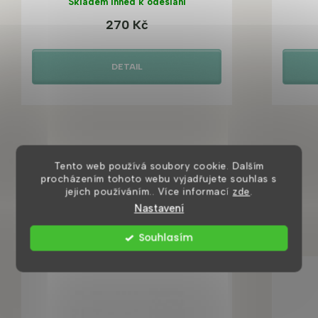
Skladem ihned k odeslání
270 Kč
DETAIL
Tento web používá soubory cookie. Dalším
procházením tohoto webu vyjadřujete souhlas s
jejich používáním.. Více informací
zde
.
Mohlo by se vám také líbit
Nastavení
Souhlasím