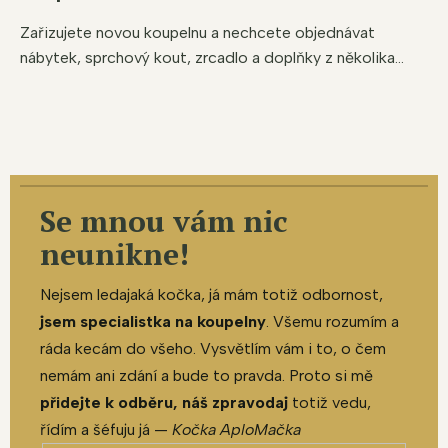
Zařizujete novou koupelnu a nechcete objednávat
nábytek, sprchový kout, zrcadlo a doplňky z několika...
Se mnou vám nic
neunikne!
Nejsem ledajaká kočka, já mám totiž odbornost,
jsem specialistka na koupelny
. Všemu rozumím a
ráda kecám do všeho. Vysvětlím vám i to, o čem
nemám ani zdání a bude to pravda. Proto si mě
přidejte k odběru, náš zpravodaj
totiž vedu,
řídím a šéfuju já —
Kočka AploMačka