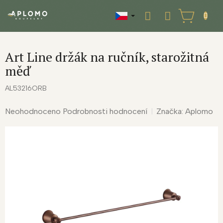
Přejít
na
NÁKUPNÍ
obsah
KOŠÍK
Art Line držák na ručník, starožitná
měď
AL53216ORB
Průměrné
Neohodnoceno
Podrobnosti hodnocení
Značka:
Aplomo
hodnocení
produktu
je
0,0
z
5
hvězdiček.