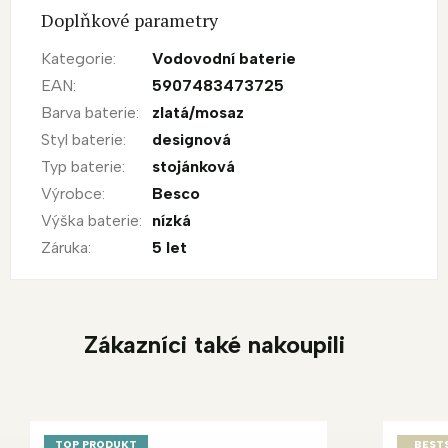
Doplňkové parametry
Kategorie
:
Vodovodní baterie
EAN
:
5907483473725
Barva baterie
:
zlatá/mosaz
Styl baterie
:
designová
Typ baterie
:
stojánková
Výrobce
:
Besco
Výška baterie
:
nízká
Záruka
:
5 let
Zákazníci také nakoupili
TOP PRODUKT
BEST