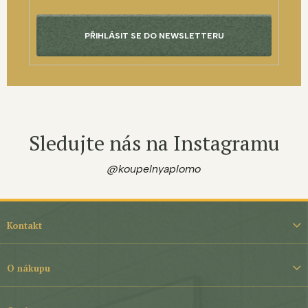
PŘIHLÁSIT SE DO NEWSLETTERU
Sledujte nás na Instagramu
@koupelnyaplomo
Z
á
Kontakt
p
a
t
O nákupu
í