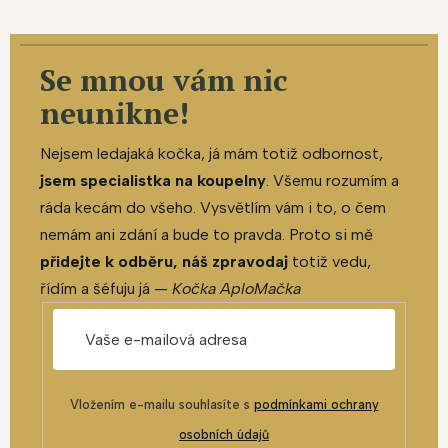
Se mnou vám nic
neunikne!
Nejsem ledajaká kočka, já mám totiž odbornost,
jsem specialistka na koupelny
. Všemu rozumím a
ráda kecám do všeho. Vysvětlím vám i to, o čem
nemám ani zdání a bude to pravda. Proto si mě
přidejte k odběru, náš zpravodaj
totiž vedu,
řídím a šéfuju já —
Kočka AploMačka
Vložením e-mailu souhlasíte s
podmínkami ochrany
osobních údajů