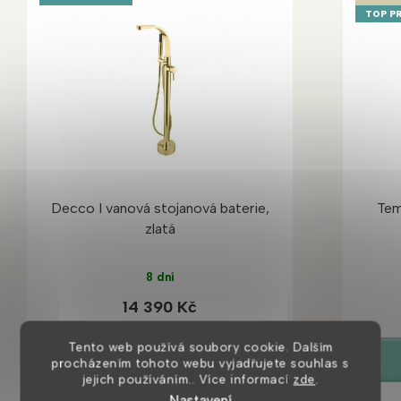
TOP P
Decco I vanová stojanová baterie,
Tem
zlatá
8 dní
14 390 Kč
Tento web používá soubory cookie. Dalším
DETAIL
procházením tohoto webu vyjadřujete souhlas s
jejich používáním.. Více informací
zde
.
Nastavení