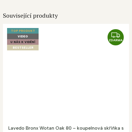
Související produkty
TOP PRODUKT
Z
VIDEO
ZDARMA
D
U NÁS K VIDĚNÍ
BESTSELLER
A
R
M
A
Lavedo Bronx Wotan Oak 80 – koupelnová skříňka s