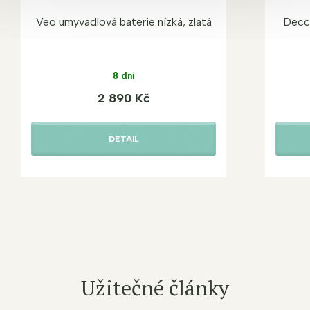
Veo umyvadlová baterie nízká, zlatá
Decco
8 dní
2 890 Kč
DETAIL
Užitečné články