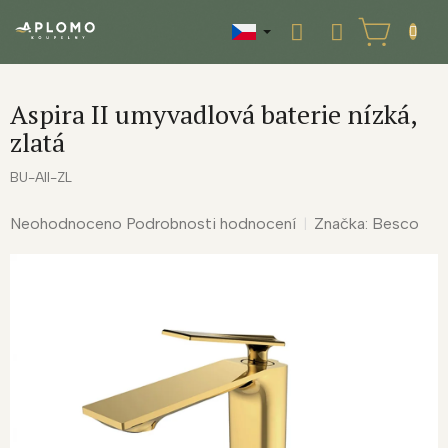
Přejít
na
NÁKUPNÍ
obsah
KOŠÍK
Aspira II umyvadlová baterie nízká,
zlatá
BU-AII-ZL
Průměrné
Neohodnoceno
Podrobnosti hodnocení
Značka:
Besco
hodnocení
produktu
je
0,0
z
5
hvězdiček.