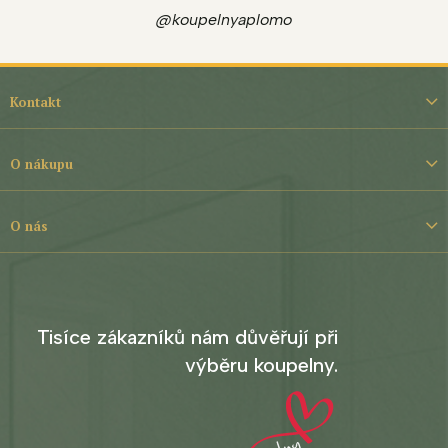
@koupelnyaplomo
Z
á
Kontakt
p
a
t
O nákupu
í
O nás
Tisíce zákazníků nám důvěřují při
výběru koupelny.