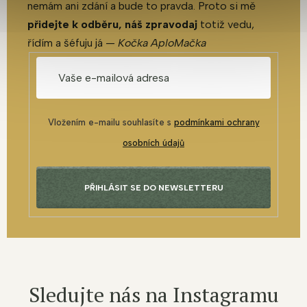
nemám ani zdání a bude to pravda. Proto si mě
přidejte k odběru, náš zpravodaj
totiž vedu,
řídím a šéfuju já —
Kočka AploMačka
Vložením e-mailu souhlasíte s
podmínkami ochrany
osobních údajů
PŘIHLÁSIT SE DO NEWSLETTERU
Sledujte nás na Instagramu