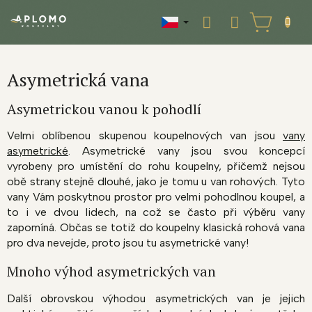
Přejít
na
NÁKUPNÍ
obsah
KOŠÍK
Asymetrická vana
Asymetrickou vanou k pohodlí
Velmi oblíbenou skupenou koupelnových van jsou
vany
asymetrické
. Asymetrické vany jsou svou koncepcí
vyrobeny pro umístění do rohu koupelny, přičemž nejsou
obě strany stejně dlouhé, jako je tomu u van rohových. Tyto
vany Vám poskytnou prostor pro velmi pohodlnou koupel, a
to i ve dvou lidech, na což se často při výběru vany
zapomíná. Občas se totiž do koupelny klasická rohová vana
pro dva nevejde, proto jsou tu asymetrické vany!
Mnoho výhod asymetrických van
Další obrovskou výhodou asymetrických van je jejich