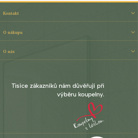
Z
á
Kontakt
p
a
t
O nákupu
í
O nás
Tisíce zákazníků nám důvěřují při
výběru koupelny.