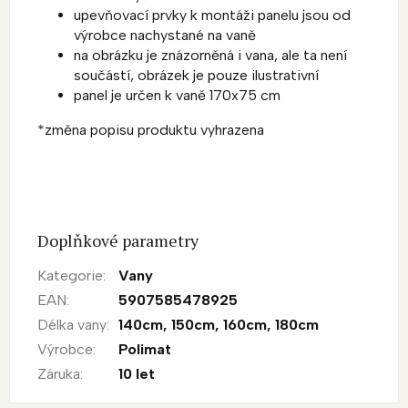
upevňovací prvky k montáži panelu jsou od
výrobce nachystané na vaně
na obrázku je znázorněná i vana, ale ta není
součástí, obrázek je pouze ilustrativní
panel je určen k vaně 170x75 cm
*změna popisu produktu vyhrazena
Doplňkové parametry
Kategorie
:
Vany
EAN
:
5907585478925
Délka vany
:
140cm
,
150cm
,
160cm
,
180cm
Výrobce
:
Polimat
Záruka
:
10 let