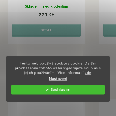
Skladem ihned k odeslání
270 Kč
DETAIL
Tento web používá soubory cookie. Dalším
procházením tohoto webu vyjadřujete souhlas s
jejich používáním.. Více informací
zde
.
Mohlo by se vám také líbit
Nastavení
Souhlasím