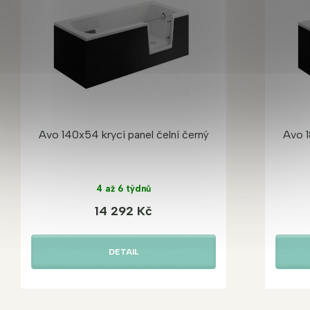
Avo 140x54 krycí panel čelní černý
Avo 1
4 až 6 týdnů
14 292 Kč
DETAIL