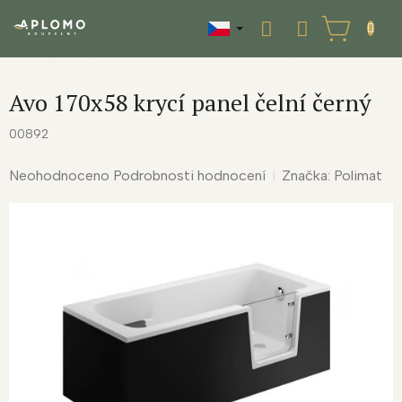
Přejít
na
NÁKUPNÍ
obsah
KOŠÍK
Avo 170x58 krycí panel čelní černý
00892
Průměrné
Neohodnoceno
Podrobnosti hodnocení
Značka:
Polimat
hodnocení
produktu
je
0,0
z
5
hvězdiček.