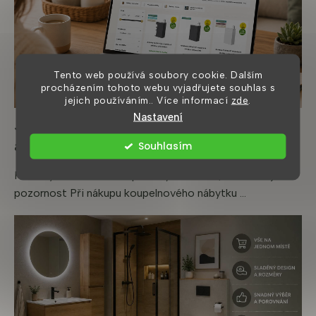
Tento web používá soubory cookie. Dalším
procházením tohoto webu vyjadřujete souhlas s
jejich používáním.. Více informací
zde
.
Nastavení
Jak nakoupit koupelnový nábytek online
a nešlápnout vedle
Souhlasím
Příklady moderních koupelnových sestav, které stojí za
pozornost Při nákupu koupelnového nábytku ...