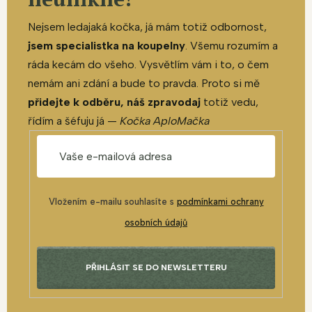
Nejsem ledajaká kočka, já mám totiž odbornost,
jsem specialistka na koupelny
. Všemu rozumím a
ráda kecám do všeho. Vysvětlím vám i to, o čem
nemám ani zdání a bude to pravda. Proto si mě
přidejte k odběru, náš zpravodaj
totiž vedu,
řídím a šéfuju já —
Kočka AploMačka
Vložením e-mailu souhlasíte s
podmínkami ochrany
osobních údajů
PŘIHLÁSIT SE DO NEWSLETTERU