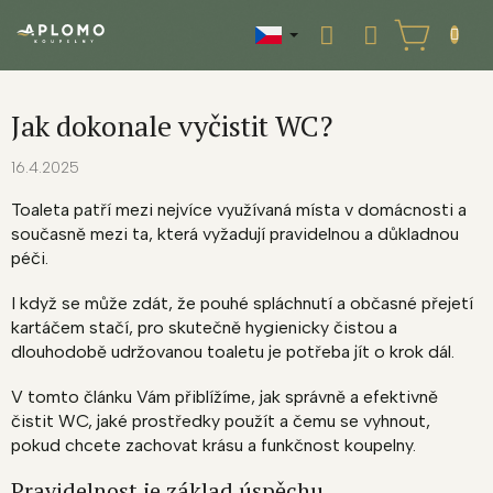
Přejít
na
NÁKUPNÍ
obsah
KOŠÍK
Jak dokonale vyčistit WC?
16.4.2025
Toaleta patří mezi nejvíce využívaná místa v domácnosti a
současně mezi ta, která vyžadují pravidelnou a důkladnou
péči.
I když se může zdát, že pouhé spláchnutí a občasné přejetí
kartáčem stačí, pro skutečně hygienicky čistou a
dlouhodobě udržovanou toaletu je potřeba jít o krok dál.
V tomto článku Vám přiblížíme, jak správně a efektivně
čistit WC, jaké prostředky použít a čemu se vyhnout,
pokud chcete zachovat krásu a funkčnost koupelny.
Pravidelnost je základ úspěchu