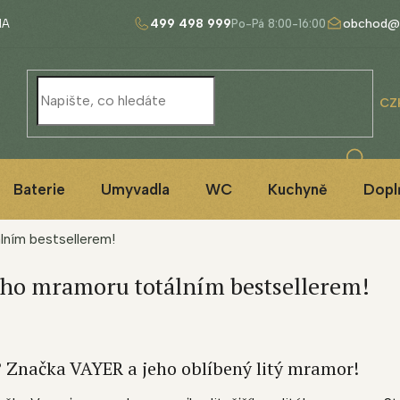
499 498 999
obchod@
NA
CZ
Baterie
Umyvadla
WC
Kuchyně
Dopl
lním bestsellerem!
ého mramoru totálním bestsellerem!
 Značka VAYER a jeho oblíbený litý mramor!