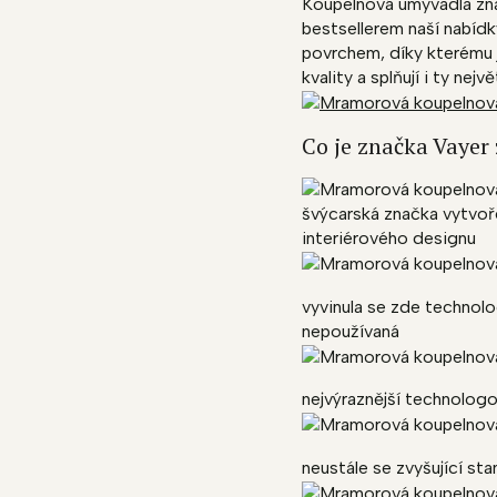
Koupelnová umyvadla znač
bestsellerem naší nabíd
povrchem, díky kterému 
kvality a splňují i ty nej
Co je značka Vayer
švýcarská značka vytvoř
interiérového designu
vyvinula se zde technolo
nepoužívaná
nejvýraznější technolog
neustále se zvyšující st