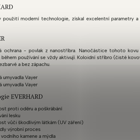
HARD
y použití moderní technologie, získal excelentní parametry a 
ER
ká ochrana - povlak z nanostříbra. Nanočástice tohoto kovu
 během používání se vždy aktivují. Koloidní stříbro (čisté kov
ezbarvé a bez zápachu.
logie EVERHARD
st proti oděru a poškrábání
ání lesku
st vůči škodlivým látkám (UV záření)
ndly výrobní proces
í vodního kamene a mýdla