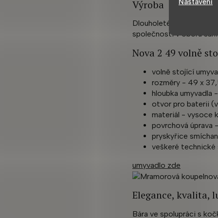
Nastavení
Výroba
Dlouholeté zkušenosti s
společnosti v oboru sanit
Nova 2 49 volně st
volně stojící umyv
rozměry - 49 x 37,
hloubka umyvadla -
otvor pro baterii 
materiál - vysoce k
povrchová úprava - 
pryskyřice smícha
veškeré technické 
umyvadlo zde
Elegance, kvalita, 
Bára ve spolupráci s k