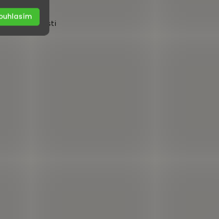
ouhlasím
urenceschopnosti