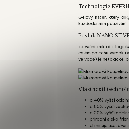
Technologie EVER
Gelový nátěr, který dík
každodenním používání.
Povlak NANO SILV
Inovační mikrobiologic
celém povrchu výrobku a
ve vodě) je netoxické, b
Vlastnosti techno
o 40% vyšší odolno
o 50% vyšší zachov
o 20% vyšší odolno
přírodní a eko frie
eliminuje usazován