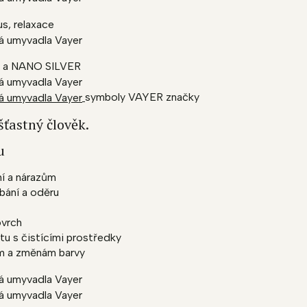
us, relaxace
 a NANO SILVER
symboly VAYER značky
šťastný člověk.
u
ní a nárazům
bání a oděru
ovrch
tu s čistícími prostředky
m a změnám barvy