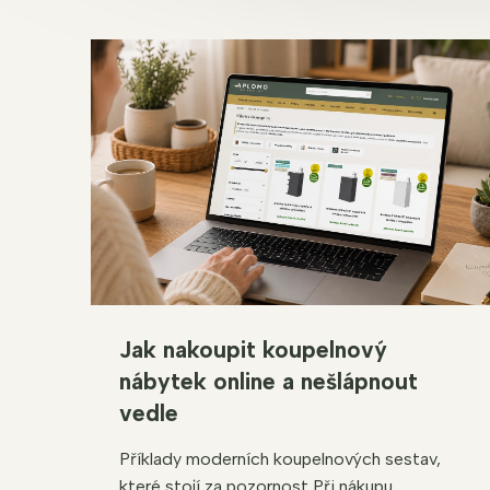
Jak nakoupit koupelnový
nábytek online a nešlápnout
vedle
Příklady moderních koupelnových sestav,
které stojí za pozornost Při nákupu