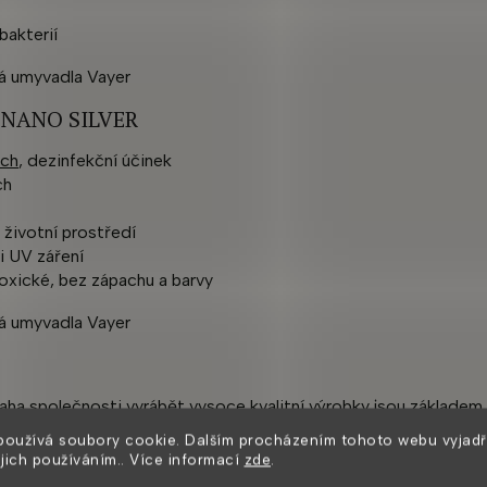
bakterií
u NANO SILVER
rch
, dezinfekční účinek
ch
 životní prostředí
i UV záření
toxické, bez zápachu a barvy
naha společnosti vyrábět vysoce kvalitní výrobky jsou základem
 letech zkušeností.
používá soubory cookie. Dalším procházením tohoto webu vyjadř
ejich používáním.. Více informací
zde
.