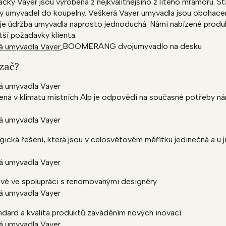
ky Vayer jsou vyrobena z nejkvalitnějšího z litého mramoru. S
ky umyvadel do koupelny. Veškerá Vayer umyvadla jsou obohacen
je údržba umyvadla naprosto jednoduchá. Námi nabízené produk
větší požadavky klienta.
BOOMERANG dvojumyvadlo na desku
 zač?
ená v klimatu místních Alp je odpovědí na současné potřeby ná
gická řešení, která jsou v celosvětovém měřítku jedinečná a u 
ové ve spolupráci s renomovanými designéry
andard a kvalita produktů zaváděním nových inovací