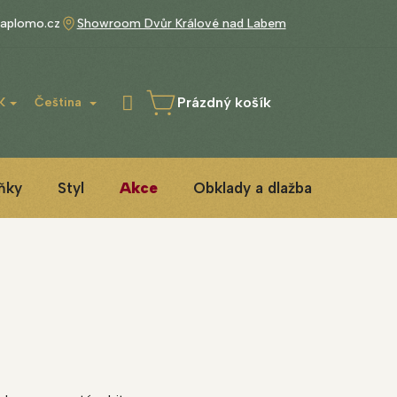
aplomo.cz
Showroom Dvůr Králové nad Labem
Prázdný košík
K
Čeština
NÁKUPNÍ
KOŠÍK
ňky
Styl
Akce
Obklady a dlažba
3D ins