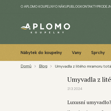
Přejít
O APLOMO KOUPELNY
O NÁKUPU
BLOG
KONTAKTY
PRODEJ
na
obsah
Nábytek do koupelny
Vany
Sprchy
Domů
Blog
Umyvadla z litého mramoru totá
Umyvadla z lit
21.3.2024
Luxusní umyvadlo?