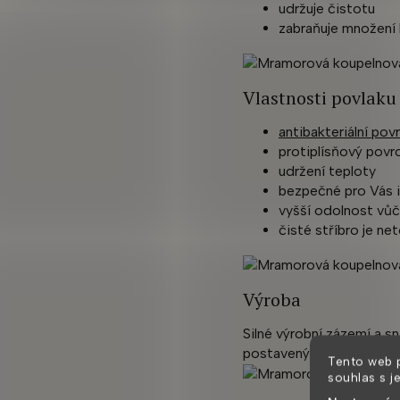
udržuje čistotu
zabraňuje množení 
Vlastnosti povlak
antibakteriální pov
protiplísňový povr
udržení teploty
bezpečné pro Vás i
vyšší odolnost vůč
čisté stříbro je ne
Výroba
Silné výrobní zázemí a s
postaveným na téměř 35
Tento web 
souhlas s j