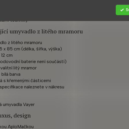
S
polu s neustálým rozvojem infrastruktury se promítají do konk
ární techniky.
ojící umyvadlo z litého mramoru
adlo z litého mramoru
5 x 85 cm (délka, šířka, výška)
 12 cm
(vodovodní baterie není součástí)
valitní litý mramor
bílá barva
ná s křemenými částicemi
specifikace naleznete v nákresu
luxus, design
očkou AploMačkou