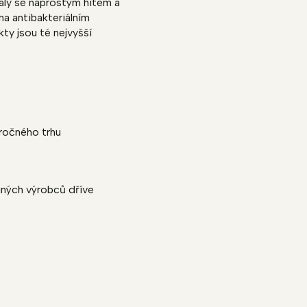
taly se naprostým hitem a
a antibakteriálním
ty jsou té nejvyšší
ročného trhu
jiných výrobců dříve