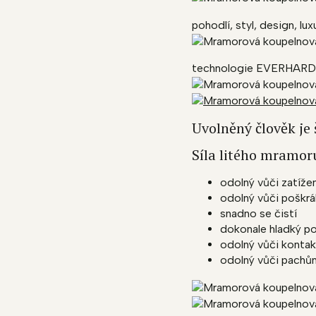
pohodlí, styl, design, lux
technologie EVERHARD
Uvolněný člověk je 
Síla litého mramor
odolný vůči zatíže
odolný vůči poškrá
snadno se čistí
dokonale hladký p
odolný vůči kontak
odolný vůči pachů