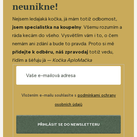
neunikne!
Nejsem ledajaká kočka, já mám totiž odbornost,
jsem specialistka na koupelny
. Všemu rozumím a
ráda kecám do všeho. Vysvětlím vám i to, o čem
nemám ani zdání a bude to pravda. Proto si mě
přidejte k odběru, náš zpravodaj
totiž vedu,
řídím a šéfuju já —
Kočka AploMačka
Vložením e-mailu souhlasíte s
podmínkami ochrany
osobních údajů
PŘIHLÁSIT SE DO NEWSLETTERU