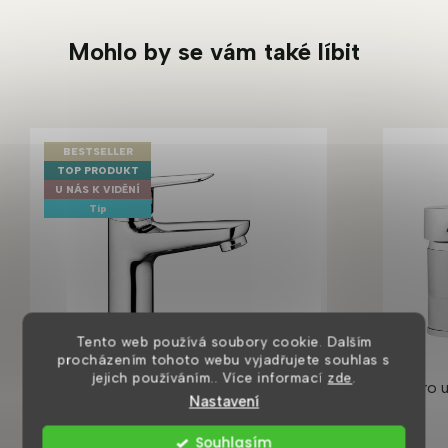
Mohlo by se vám také líbit
BESTSELLER
TOP PRODUKT
U NÁS K VIDĚNÍ
Tip
Tento web používá soubory cookie. Dalším
procházením tohoto webu vyjadřujete souhlas s
jejich používáním.. Více informací
zde
.
Borro umyvadlová baterie
Vero 
Nastavení
Souhlasím