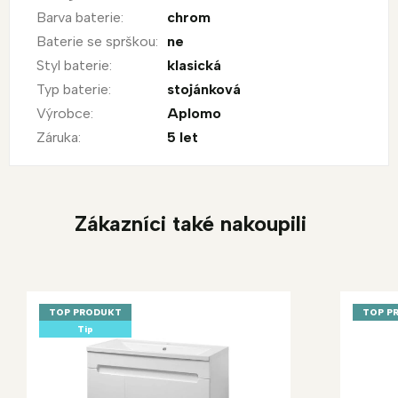
Barva baterie
:
chrom
Baterie se sprškou
:
ne
Styl baterie
:
klasická
Typ baterie
:
stojánková
Výrobce
:
Aplomo
Záruka
:
5 let
Zákazníci také nakoupili
TOP PRODUKT
TOP P
Tip