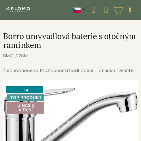
Přejít
na
NÁKUPNÍ
obsah
KOŠÍK
Borro umyvadlová baterie s otočným
ramínkem
BMO_026M
Průměrné
Neohodnoceno
Podrobnosti hodnocení
Značka:
Deante
hodnocení
produktu
Tip
je
0,0
TOP PRODUKT
z
U NÁS K
VIDĚNÍ
5
hvězdiček.