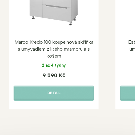
Marco Kredo 100 koupelnová skříňka
Est
s umyvadlem z litého mramoru a s
um
košem
2 až 4 týdny
9 590 Kč
DETAIL