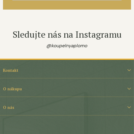
Sledujte nás na Instagramu
@koupelnyaplomo
Z
á
Kontakt
p
a
t
O nákupu
í
O nás