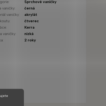
gorie
:
Sprchové vaničky
a vaničky
:
černá
riál vaničky
:
akrylát
 koutu
:
čtverec
obce
:
Kerra
a vaničky
:
nízká
ka
:
2 roky
ujete