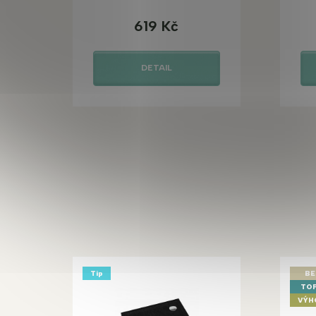
619 Kč
DETAIL
Tip
BE
TOP
VÝH