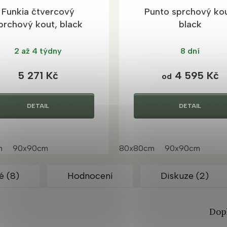
Funkia čtvercový
Punto sprchový kou
prchový kout, black
black
2 až 4 týdny
8 dní
5 271 Kč
4 595 Kč
od
DETAIL
DETAIL
m
90x90cm
80x80cm
90x90cm
é (8)
Hodnocení
Diskuze (2)
Dop