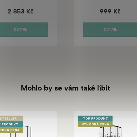
2 853 Kč
999 Kč
DETAIL
DETAIL
Mohlo by se vám také líbit
STSELLER
TOP PRODUKT
 PRODUKT
VÝHODNÁ CENA
ODNÁ CENA