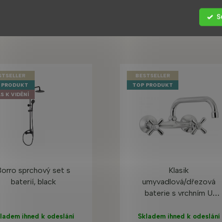
S
Zákazníci také nakoupili
STSELLER
BESTSELLER
 PRODUKT
TOP PRODUKT
S K VIDĚNÍ
orro sprchový set s
Klasik
baterií, black
umyvadlová/dřezová
baterie s vrchním U
ramínkem
ladem ihned k odeslání
Skladem ihned k odeslání