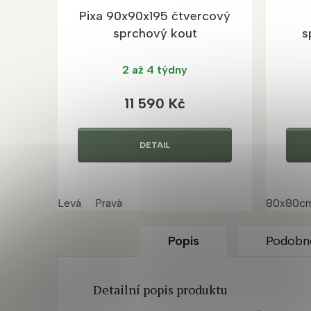
Pixa 90x90x195 čtvercový
sprchový kout
s
2 až 4 týdny
11 590 Kč
DETAIL
Levá
Pravá
80x80c
Popis
Podobn
Detailní popis produktu