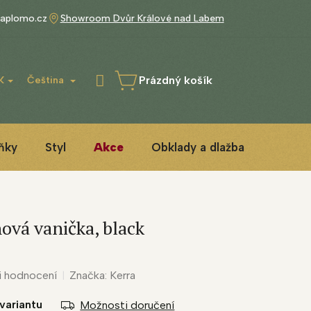
aplomo.cz
Showroom Dvůr Králové nad Labem
Prázdný košík
K
Čeština
NÁKUPNÍ
KOŠÍK
ňky
Styl
Akce
Obklady a dlažba
3D ins
ová vanička, black
i hodnocení
Značka:
Kerra
variantu
Možnosti doručení