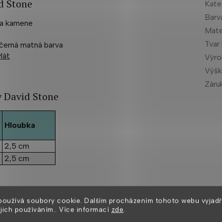
d Stone
Kate
Barv
ra kamene
Mate
Tvar
 černá matná barva
lát
Výr
Výšk
Záru
y David Stone
Hloubka
2,5 cm
2,5 cm
A
používá soubory cookie. Dalším procházením tohoto webu vyjadř
ejich používáním.. Více informací
zde
.