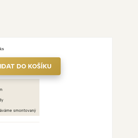
 ks
IDAT DO KOŠÍKU
em
dy
dáváme smontovaný