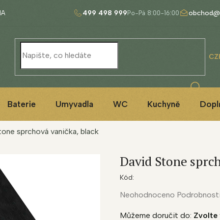
499 498 999
obchod@
NA
CZ
Baterie
Umyvadla
WC
Kuchyně
Dopl
tone sprchová vanička, black
David Stone sprch
Kód:
Průměrné
Neohodnoceno
Podrobnost
hodnocení
Můžeme doručit do:
Zvolte 
produktu