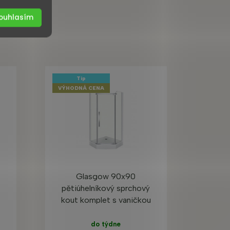
ouhlasím
Tip
VÝHODNÁ CENA
Glasgow 90x90
pětiúhelníkový sprchový
kout komplet s vaničkou
do týdne