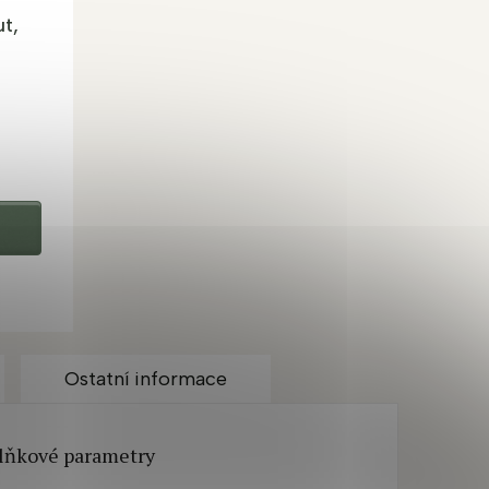
t,
Ostatní informace
lňkové parametry