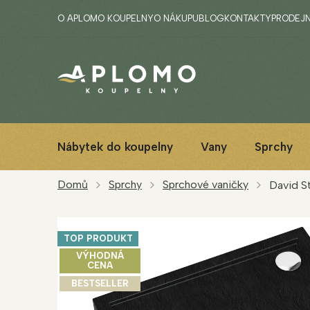
Přejít
O APLOMO KOUPELNY
O NÁKUPU
BLOG
KONTAKTY
PRODEJ
na
obsah
Nábytek do koupelny
Vany
Sprchy
Domů
Sprchy
Sprchové vaničky
David S
TOP PRODUKT
VÝHODNÁ
CENA
BESTSELLER