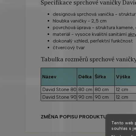
Specifikace sprchové vaničky Davi
designová sprchová vanička - struktu
hloubka vaničky - 2,5 cm
povrchová úprava - struktura kamene,
materiál - vysoce kvalitní sanitární
akry
dokonalý vzhled, perfektní funkčnost
čtvercový tvar
Tabulka rozměrů sprchové vaničk
Název
Délka
Šířka
Výška
David Stone 80
80 cm
80 cm
12 cm
David Stone 90
90 cm
90 cm
12 cm
ZMĚNA POPISU PRODUKTU VYHRAZEN
Tento web 
souhlas s j