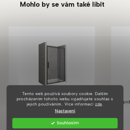
Mohlo by se vám také líbit
Tento web používá soubory cookie. Dalším
procházením tohoto webu vyjadřujete souhlas s
Rapid Swing 120 sprchové dveře,
Rapid
jejich používáním.. Více informací
zde
.
black
Nastavení
Souhlasím
8 dní