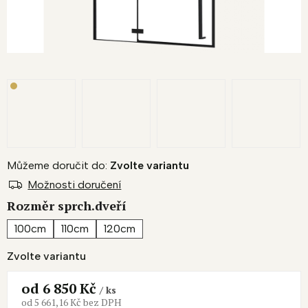
Můžeme doručit do:
Zvolte variantu
Možnosti doručení
Rozměr sprch.dveří
100cm
110cm
120cm
Zvolte variantu
od
6 850 Kč
/ ks
od
5 661,16 Kč
bez DPH