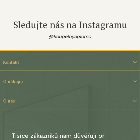
Sledujte nás na Instagramu
@koupelnyaplomo
Z
á
Kontakt
p
a
t
O nákupu
í
O nás
Tisíce zákazníků nám důvěřují při