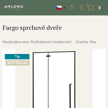
Přejít
na
NÁKUPNÍ
obsah
KOŠÍK
Fargo sprchové dveře
Průměrné
Neohodnoceno
Podrobnosti hodnocení
Značka:
Rea
hodnocení
produktu
Tip
je
0,0
BESTSELLER
z
5
hvězdiček.