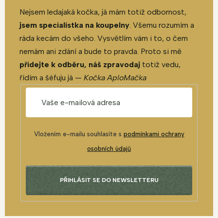
Nejsem ledajaká kočka, já mám totiž odbornost,
jsem specialistka na koupelny
. Všemu rozumím a
ráda kecám do všeho. Vysvětlím vám i to, o čem
nemám ani zdání a bude to pravda. Proto si mě
přidejte k odběru, náš zpravodaj
totiž vedu,
řídím a šéfuju já —
Kočka AploMačka
Vložením e-mailu souhlasíte s
podmínkami ochrany
osobních údajů
PŘIHLÁSIT SE DO NEWSLETTERU