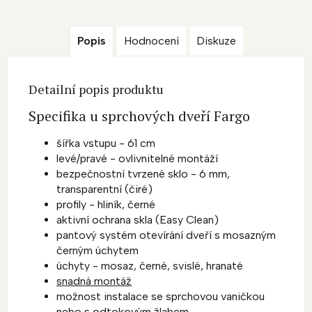
Popis
Hodnocení
Diskuze
Detailní popis produktu
Specifika u sprchových dveří Fargo
šířka vstupu - 61 cm
levé/pravé - ovlivnitelné montáží
bezpečnostní tvrzené sklo - 6 mm,
transparentní (čiré)
profily - hliník, černé
aktivní ochrana skla (Easy Clean)
pantový systém otevírání dveří s mosazným
černým úchytem
úchyty - mosaz, černé, svislé, hranaté
snadná montáž
možnost instalace se sprchovou vaničkou
nebo s odtokovým žlabem