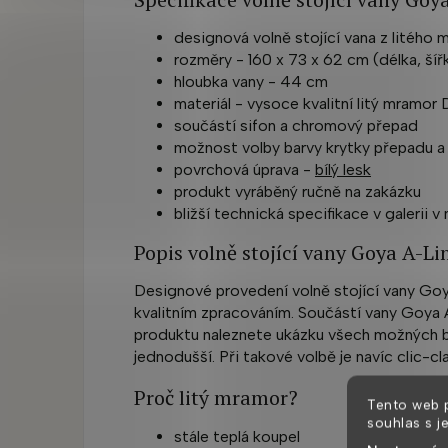
designová volně stojící vana z litého
rozměry - 160 x 73 x 62 cm (délka, šíř
hloubka vany - 44 cm
materiál - vysoce kvalitní litý mramor
součástí sifon a chromový přepad
možnost volby barvy krytky přepadu a 
povrchová úprava -
bílý lesk
produkt vyráběný ručně na zakázku
bližší technická specifikace v galerii v
Popis volně stojící vany Goya A-Li
Designové provedení volně stojící vany Go
kvalitním zpracováním. Součástí vany Goya A
produktu naleznete ukázku všech možných 
jednodušší. Při takové volbě je navíc clic-cla
Proč litý mramor?
Tento web 
souhlas s j
stále teplá koupel