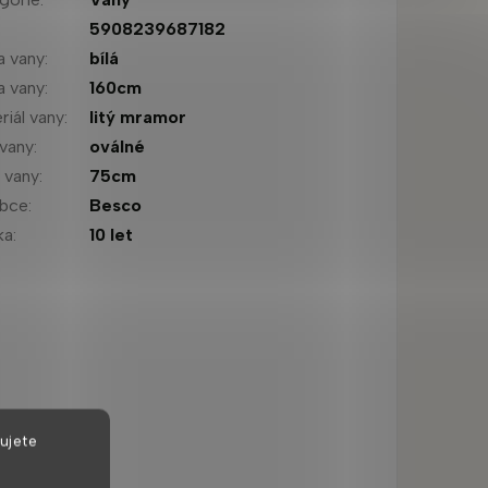
:
5908239687182
a vany
:
bílá
a vany
:
160cm
riál vany
:
litý mramor
 vany
:
oválné
a vany
:
75cm
obce
:
Besco
ka
:
10 let
ujete