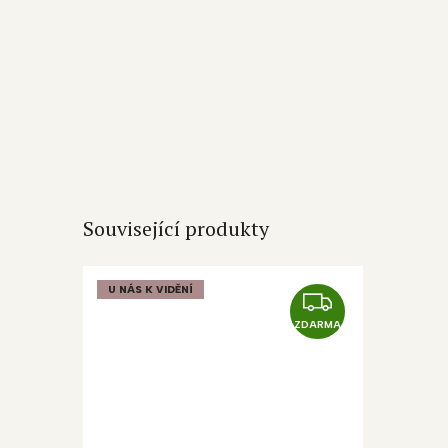
Související produkty
U NÁS K VIDĚNÍ
Z
D
ZDARMA
A
R
M
A