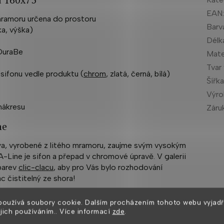
EAN
 mramoru určena do prostoru
Barv
ka, výška)
Délk
 DuraBe
Mate
Tvar
sifonu vedle produktu (
chrom
, zlatá, černá, bílá)
Šířk
Výr
 nákresu
Záru
ne
ya, vyrobené z litého mramoru, zaujme svým vysokým
-Line je sifon a přepad v chromové úpravě. V galerii
barev
clic-clacu
, aby pro Vás bylo rozhodování
c čistitelný ze shora!
používá soubory cookie. Dalším procházením tohoto webu vyjadř
ejich používáním.. Více informací
zde
.