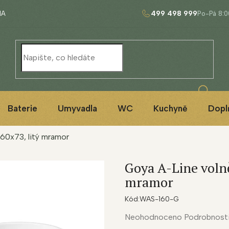
499 498 999
NA
Baterie
Umyvadla
WC
Kuchyně
Dopl
160x73, litý mramor
Goya A-Line volně
mramor
Kód:
WAS-160-G
Průměrné
Neohodnoceno
Podrobnost
hodnocení