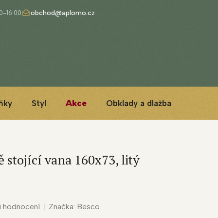
obchod@aplomo.cz
ňky
Styl
Akce
Obklady a dlažba
3D ins
 stojící vana 160x73, litý
i hodnocení
Značka:
Besco