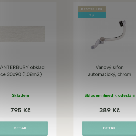
BESTSELLER
Tip
ANTERBURY obklad
Vanový sifon
Ice 30x90 (1,08m2)
automatický, chrom
Skladem
Skladem ihned k odeslání
795 Kč
389 Kč
DETAIL
DETAIL