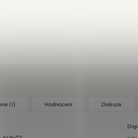
né (1)
Hodnocení
Diskuze
Dop
a 160x73
Kate