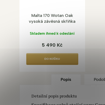
Malta 170 Wotan Oak
vysoká závěsná skříňka
do koupelny
Skladem ihned k odeslání
5 490 Kč
DO KOŠÍKU
Popis
Podob
Detailní popis produktu
Specifikace volně stojící vany Goy