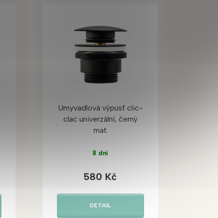
Umyvadlová výpusť clic-
clac univerzální, černý
mat
8 dní
580 Kč
DETAIL