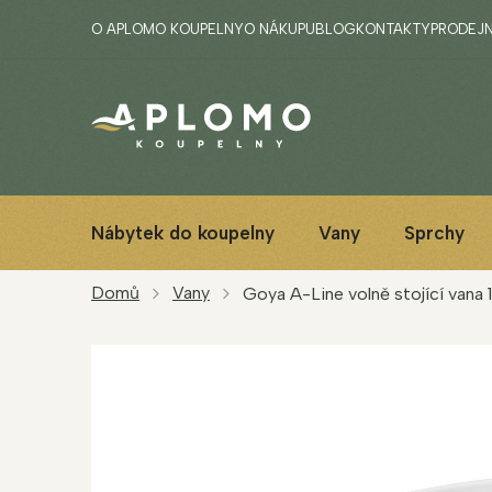
Přejít
O APLOMO KOUPELNY
O NÁKUPU
BLOG
KONTAKTY
PRODEJ
na
obsah
Nábytek do koupelny
Vany
Sprchy
Domů
Vany
Goya A-Line volně stojící vana 