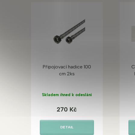
Připojovací hadice 100
C
cm 2ks
Skladem ihned k odeslání
270 Kč
DETAIL