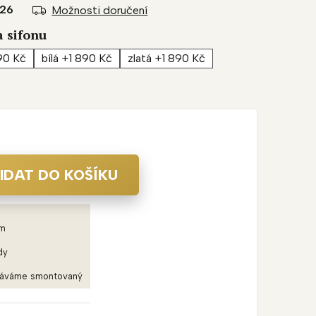
026
Možnosti doručení
a sifonu
90 Kč
bílá +1 890 Kč
zlatá +1 890 Kč
IDAT DO KOŠÍKU
em
dy
dáváme smontovaný