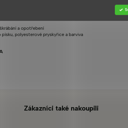
S
m
škrábání a opotřebení
 písku, polyesterové pryskyřice a barviva
A
Zákazníci také nakoupili