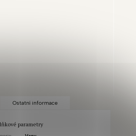
Ostatní informace
lňkové parametry
gorie
:
Vany