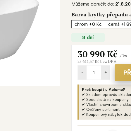
Můžeme doručit do:
21.8.2
produktu
je
Barva krytky přepadu 
0,0
chrom +0 Kč
černá +1 8
z
5
8 dní
hvězdiček.
30 990 Kč
/ ks
25 611,57 Kč
bez DPH
Měrná
cena:
PŘ
Proč koupit u Aplomo?
✔ Skladem opravdu sklad
✔ Specialisté na koupelny
✔ Vlastní showroom a skla
✔ Ověřený sortiment
✔ Koupelnový nábytek do