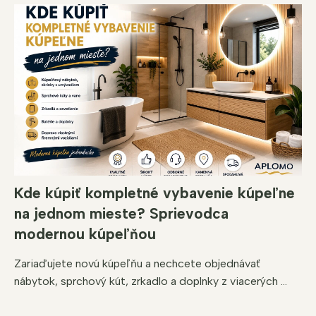
Kde kúpiť kompletné vybavenie kúpeľne
na jednom mieste? Sprievodca
modernou kúpeľňou
Zariaďujete novú kúpeľňu a nechcete objednávať
nábytok, sprchový kút, zrkadlo a doplnky z viacerých ...