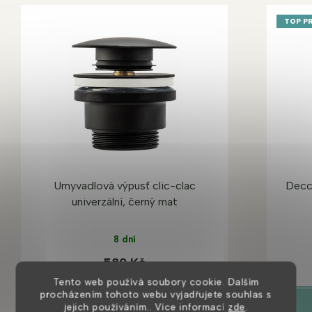
TOP P
Umyvadlová výpusť clic-clac
Decco
univerzální, černý mat
8 dní
580 Kč
Tento web používá soubory cookie. Dalším
procházením tohoto webu vyjadřujete souhlas s
DETAIL
jejich používáním.. Více informací
zde
.