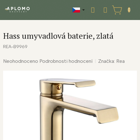
Přejít
na
NÁKUPNÍ
obsah
KOŠÍK
Hass umyvadlová baterie, zlatá
REA-B9969
Průměrné
Neohodnoceno
Podrobnosti hodnocení
Značka:
Rea
hodnocení
produktu
je
0,0
z
5
hvězdiček.