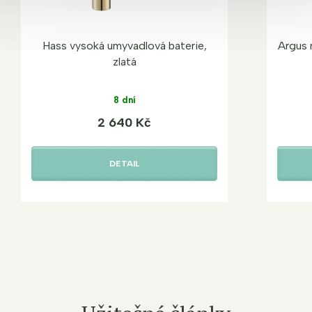
Hass vysoká umyvadlová baterie,
Argus 
zlatá
8 dní
2 640 Kč
DETAIL