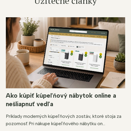
Užitečné články
Ako kúpiť kúpeľňový nábytok online a
nešliapnuť vedľa
Príklady moderných kúpeľňových zostáv, ktoré stoja za
pozornosť Pri nákupe kúpeľňového nábytku on...