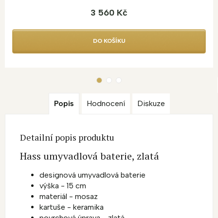
3 560 Kč
DO KOŠÍKU
Popis
Hodnocení
Diskuze
Detailní popis produktu
Hass umyvadlová baterie, zlatá
designová umyvadlová baterie
výška - 15 cm
materiál - mosaz
kartuše - keramika
povrchová úprava - zlatá