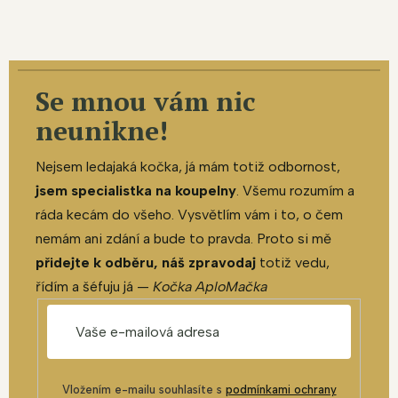
Se mnou vám nic
neunikne!
Nejsem ledajaká kočka, já mám totiž odbornost,
jsem specialistka na koupelny
. Všemu rozumím a
ráda kecám do všeho. Vysvětlím vám i to, o čem
nemám ani zdání a bude to pravda. Proto si mě
přidejte k odběru, náš zpravodaj
totiž vedu,
řídím a šéfuju já —
Kočka AploMačka
Vložením e-mailu souhlasíte s
podmínkami ochrany