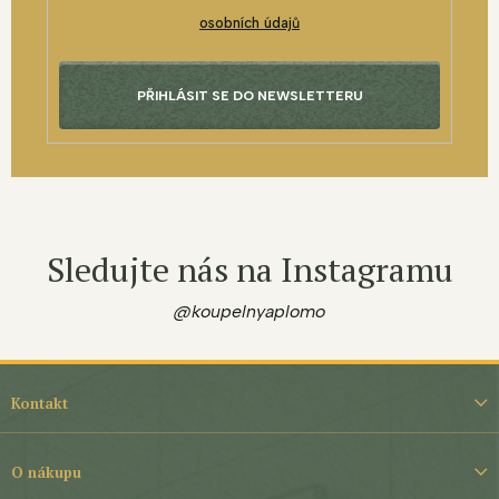
osobních údajů
PŘIHLÁSIT SE DO NEWSLETTERU
Sledujte nás na Instagramu
@koupelnyaplomo
Z
á
Kontakt
p
a
t
O nákupu
í