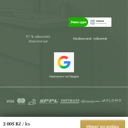
97 % zákazníků
Hodnocení: výborné
doporučuje
Hodnocení na Google
Copyright 2026
Aplomo s.r.o.
. Všechna práva vyhrazena.
Upravit
2 005 Kč
/ ks
nastavení cookies
PŘIDAT DO KOŠÍKU