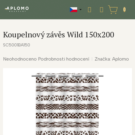
Přejít
na
NÁKUPNÍ
obsah
KOŠÍK
Koupelnový závěs Wild 150x200
SC5001BA150
Průměrné
Neohodnoceno
Podrobnosti hodnocení
Značka:
Aplomo
hodnocení
produktu
je
0,0
z
5
hvězdiček.