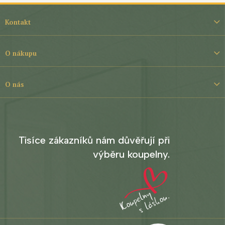
Z
á
Kontakt
p
a
t
O nákupu
í
O nás
Tisíce zákazníků nám důvěřují při
výběru koupelny.