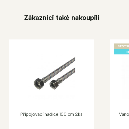
Zákazníci také nakoupili
BESTS
Ti
Připojovací hadice 100 cm 2ks
Vano