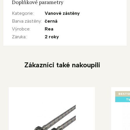
Doplňkové parametry
Kategorie
:
Vanové zástěny
Barva zástěny
:
černá
Výrobce
:
Rea
Záruka
:
2 roky
Zákazníci také nakoupili
BESTS
Ti