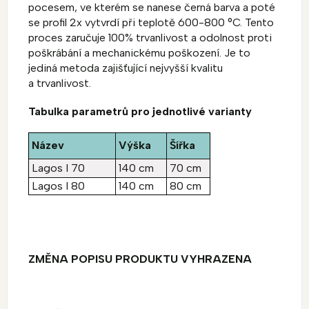
pocesem, ve kterém se nanese černá barva a poté
se profil 2x vytvrdí při teplotě 600-800 °C. Tento
proces zaručuje 100% trvanlivost a odolnost proti
poškrábání a mechanickému poškození. Je to
jediná metoda zajišťující nejvyšší kvalitu
a trvanlivost.
Tabulka parametrů pro jednotlivé varianty
Název
Výška
Šířka
Lagos I 70
140 cm
70 cm
Lagos I 80
140 cm
80 cm
ZMĚNA POPISU PRODUKTU VYHRAZENA