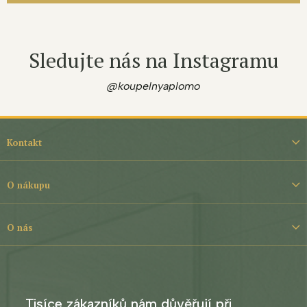
Sledujte nás na Instagramu
@koupelnyaplomo
Z
á
Kontakt
p
a
t
O nákupu
í
O nás
Tisíce zákazníků nám důvěřují při