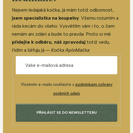
Nejsem ledajaká kočka, já mám totiž odbornost,
jsem specialistka na koupelny
. Všemu rozumím a
ráda kecám do všeho. Vysvětlím vám i to, o čem
nemám ani zdání a bude to pravda. Proto si mě
přidejte k odběru, náš zpravodaj
totiž vedu,
řídím a šéfuju já —
Kočka AploMačka
Vložením e-mailu souhlasíte s
podmínkami ochrany
osobních údajů
PŘIHLÁSIT SE DO NEWSLETTERU