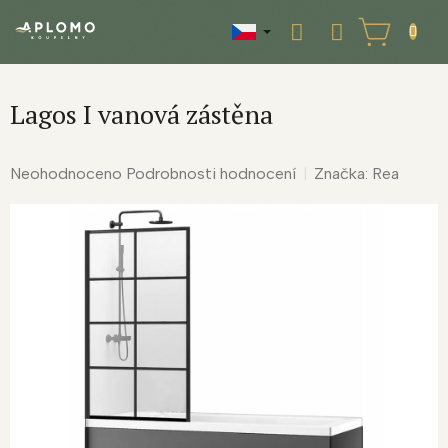
Přejít
na
NÁKUPNÍ
obsah
KOŠÍK
Lagos I vanová zástěna
Průměrné
Neohodnoceno
Podrobnosti hodnocení
Značka:
Rea
hodnocení
produktu
je
0,0
z
5
hvězdiček.