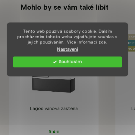
Mohlo by se vám také líbit
Tento web používá soubory cookie. Dalším
procházením tohoto webu vyjadřujete souhlas s
BEST
jejich používáním.. Více informací
zde
.
TOP 
Nastavení
VÝHOD
Souhlasím
Lagos vanová zástěna
L
8 dní