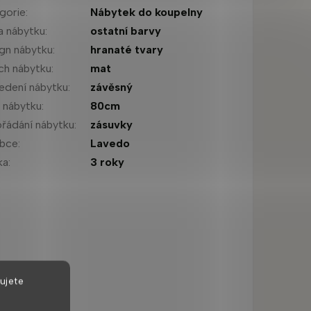
gorie
:
Nábytek do koupelny
a nábytku
:
ostatní barvy
gn nábytku
:
hranaté tvary
ch nábytku
:
mat
edení nábytku
:
závěsný
a nábytku
:
80cm
řádání nábytku
:
zásuvky
obce
:
Lavedo
ka
:
3 roky
ujete