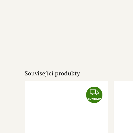
Související produkty
Z
D
ZDARMA
A
R
M