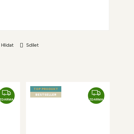
Hlídat
Sdílet
TOP PRODUKT
Z
Z
BESTSELLER
D
D
ZDARMA
ZDARMA
A
A
R
R
M
M