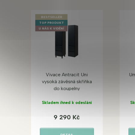
BESTSELLER
TOP PRODUKT
U NÁS K VIDĚNÍ
Vivace Antracit Uni
Um
vysoká závěsná skříňka
do koupelny
Skladem ihned k odeslání
Sk
9 290 Kč