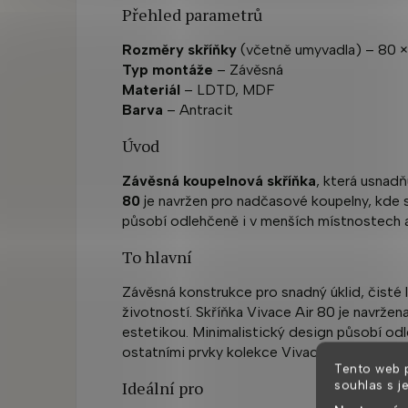
Přehled parametrů
Rozměry skříňky
(včetně umyvadla) – 80 × 
Typ montáže
– Závěsná
Materiál
– LDTD, MDF
Barva
– Antracit
Úvod
Závěsná koupelnová skříňka
, která usnadň
80
je navržen pro nadčasové koupelny, kde s
působí odlehčeně i v menších místnostech a 
To hlavní
Závěsná konstrukce pro snadný úklid, čisté li
životností. Skříňka Vivace Air 80 je navržen
estetikou. Minimalistický design působí odl
ostatními prvky kolekce Vivace.
Tento web 
Ideální pro
souhlas s j