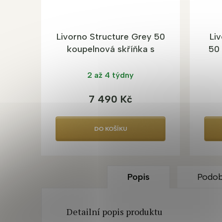
A
Livorno Structure Grey 50
Li
koupelnová skříňka s
50 
umyvadlem
2 až 4 týdny
7 490 Kč
DO KOŠÍKU
Popis
Podob
Detailní popis produktu