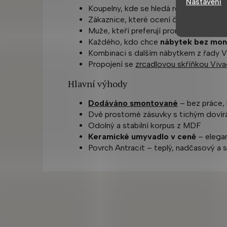
Nastavení
Koupelny, kde se hledá rovnováha mezi
Zákaznice, které ocení čistý vzhled a 
Muže, kteří preferují promyšlenou kon
Každého, kdo chce
nábytek bez mon
Kombinaci s dalším nábytkem z řady V
Propojení se
zrcadlovou skříňkou Viv
Hlavní výhody
Dodáváno smontované
– bez práce, 
Dvě prostorné zásuvky s tichým dovír
Odolný a stabilní korpus z MDF
Keramické umyvadlo v ceně
– elega
Povrch Antracit – teplý, nadčasový a 