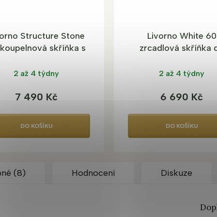
A
vorno Structure Stone
Livorno White 60
koupelnová skříňka s
zrcadlová skříňka 
umyvadlem
koupelny s LED
osvětlením
2 až 4 týdny
2 až 4 týdny
7 490 Kč
6 690 Kč
DO KOŠÍKU
DO KOŠÍKU
né (8)
Hodnocení
Diskuze
Dop