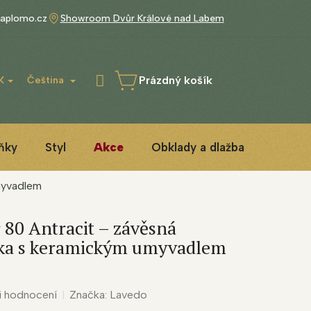
aplomo.cz
Showroom Dvůr Králové nad Labem
Prázdný košík
K
Čeština
NÁKUPNÍ
KOŠÍK
ňky
Styl
Akce
Obklady a dlažba
3D ins
myvadlem
 80 Antracit – závěsná
ňka s keramickým umyvadlem
i hodnocení
Značka:
Lavedo