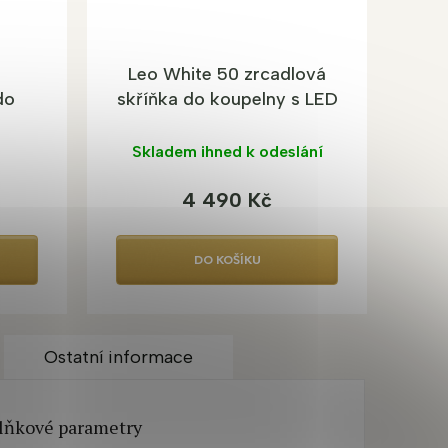
A
A
Leo White 50 zrcadlová
do
skříňka do koupelny s LED
osvětlením
Skladem ihned k odeslání
4 490 Kč
DO KOŠÍKU
Ostatní informace
lňkové parametry