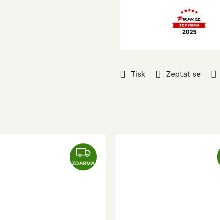
Tisk
Zeptat se
Z
D
ZDARMA
A
R
M