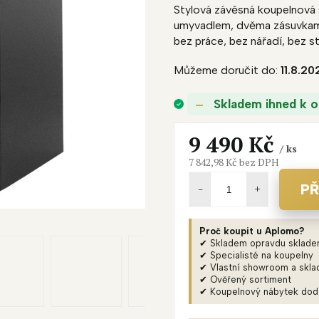
A
Stylová závěsná koupelnová 
produktu
umyvadlem, dvěma zásuvkam
R
je
bez práce, bez nářadí, bez st
0,0
M
z
A
Můžeme doručit do:
11.8.20
5
hvězdiček.
Skladem ihned k o
9 490 Kč
/ ks
7 842,98 Kč bez DPH
Měrná
cena:
PŘ
Proč koupit u Aplomo?
✔ Skladem opravdu sklad
✔ Specialisté na koupelny
✔ Vlastní showroom a skla
✔ Ověřený sortiment
✔ Koupelnový nábytek do