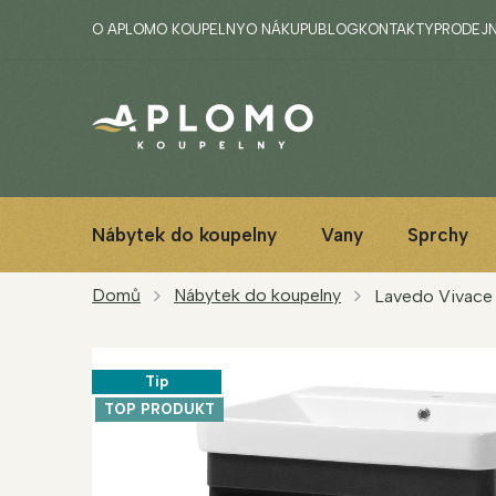
Přejít
O APLOMO KOUPELNY
O NÁKUPU
BLOG
KONTAKTY
PRODEJ
na
obsah
Nábytek do koupelny
Vany
Sprchy
Domů
Nábytek do koupelny
Lavedo Vivace 
Tip
TOP PRODUKT