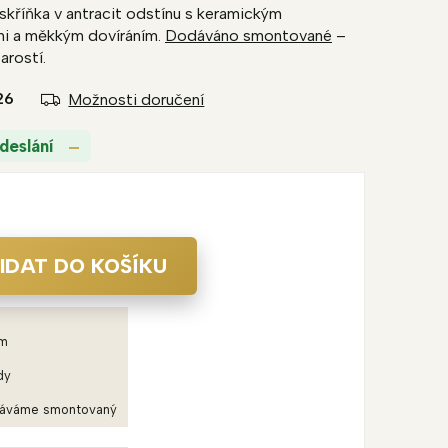
skříňka v antracit odstínu s keramickým
i a měkkým dovíráním.
Dodáváno smontované
–
arostí.
26
Možnosti doručení
deslání
IDAT DO KOŠÍKU
em
dy
dáváme smontovaný