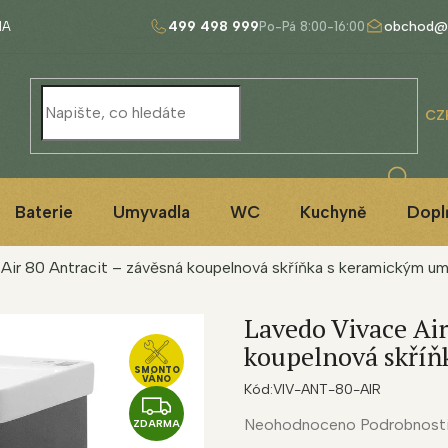
499 498 999
obchod@
NA
CZ
Baterie
Umyvadla
WC
Kuchyně
Dopl
Air 80 Antracit – závěsná koupelnová skříňka s keramickým u
Lavedo Vivace Air
koupelnová skří
SMONTO
VÁNO
Kód:
VIV-ANT-80-AIR
Z
Průměrné
Neohodnoceno
Podrobnost
ZDARMA
D
hodnocení