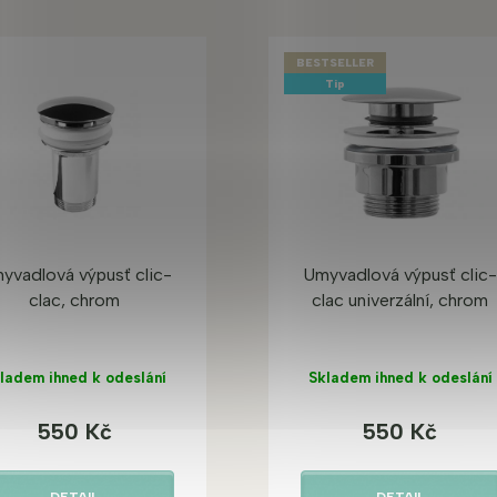
BESTSELLER
Tip
yvadlová výpusť clic-
Umyvadlová výpusť clic
clac, chrom
clac univerzální, chrom
ladem ihned k odeslání
Skladem ihned k odeslání
550 Kč
550 Kč