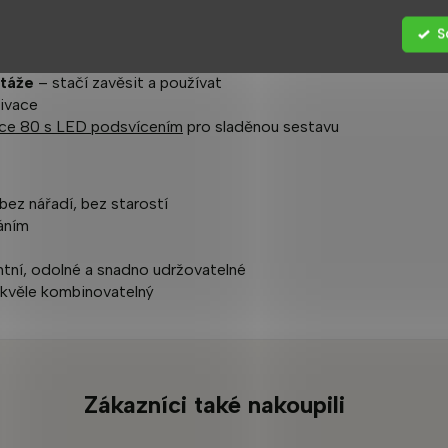
 estetikou a funkčností
S
sladěné detaily
strukci a bezproblémovou instalaci
táže
– stačí zavěsit a používat
ivace
ace 80 s LED podsvícením
pro sladěnou sestavu
bez nářadí, bez starostí
áním
ntní, odolné a snadno udržovatelné
skvěle kombinovatelný
Zákazníci také nakoupili