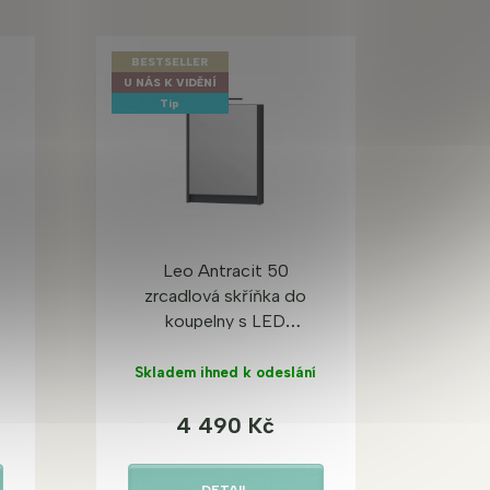
BESTSELLER
U NÁS K VIDĚNÍ
Tip
-
Leo Antracit 50
zrcadlová skříňka do
koupelny s LED
osvětlením
Skladem ihned k odeslání
4 490 Kč