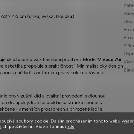
Kate
Barv
63 × 46 cm (šířka, výška, hloubka)
Desi
Povr
Prov
Šířk
Uspo
uje úklid a přispívá k harmonii prostoru. Model
Vivace Air
Výr
e estetika propojuje s praktičností. Minimalistický design
Záru
přirozeně ladí s ostatními prvky kolekce Vivace.
nie pro vizuální klid a kvalitní provedení s dlouhou
a pro koupelny, kde se praktická stránka snoubí s
ehčeně i v menších prostorech a přirozeně ladí s
používá soubory cookie. Dalším procházením tohoto webu vyjadř
ejich používáním.. Více informací
zde
.