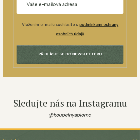
Vložením e-mailu souhlasíte s
podmínkami ochrany
osobních údajů
PŘIHLÁSIT SE DO NEWSLETTERU
Sledujte nás na Instagramu
@koupelnyaplomo
Z
á