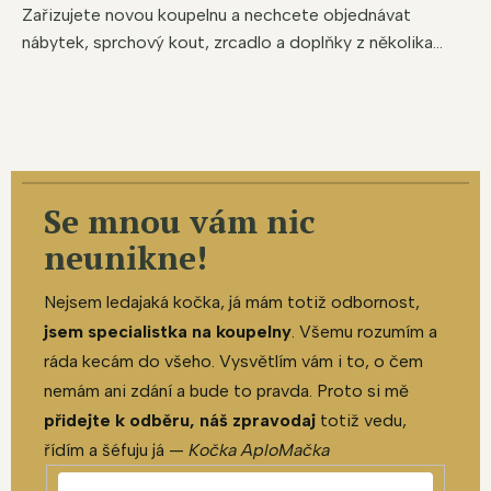
Zařizujete novou koupelnu a nechcete objednávat
nábytek, sprchový kout, zrcadlo a doplňky z několika...
Se mnou vám nic
neunikne!
Nejsem ledajaká kočka, já mám totiž odbornost,
jsem specialistka na koupelny
. Všemu rozumím a
ráda kecám do všeho. Vysvětlím vám i to, o čem
nemám ani zdání a bude to pravda. Proto si mě
přidejte k odběru, náš zpravodaj
totiž vedu,
řídím a šéfuju já —
Kočka AploMačka