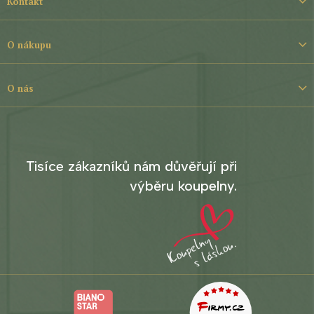
Kontakt
p
a
t
O nákupu
í
O nás
Tisíce zákazníků nám důvěřují při
výběru koupelny.