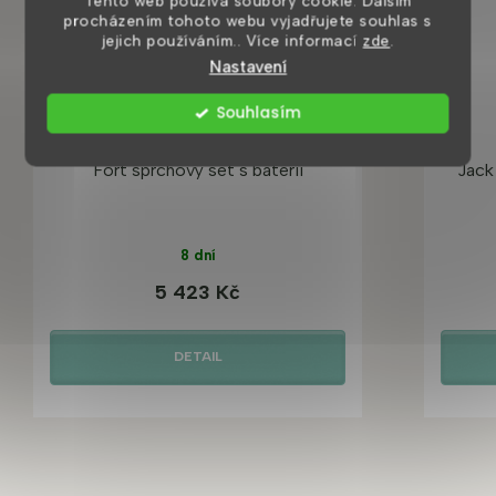
Tento web používá soubory cookie. Dalším
procházením tohoto webu vyjadřujete souhlas s
jejich používáním.. Více informací
zde
.
Nastavení
Souhlasím
Fort sprchový set s baterií
Jack
8 dní
5 423 Kč
DETAIL