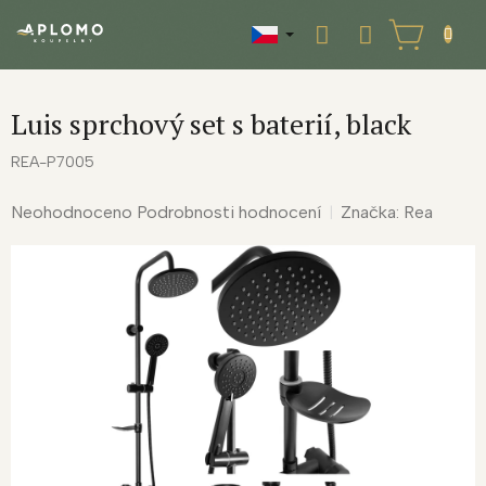
Přejít
na
NÁKUPNÍ
obsah
KOŠÍK
Luis sprchový set s baterií, black
REA-P7005
Průměrné
Neohodnoceno
Podrobnosti hodnocení
Značka:
Rea
hodnocení
produktu
je
0,0
z
5
hvězdiček.