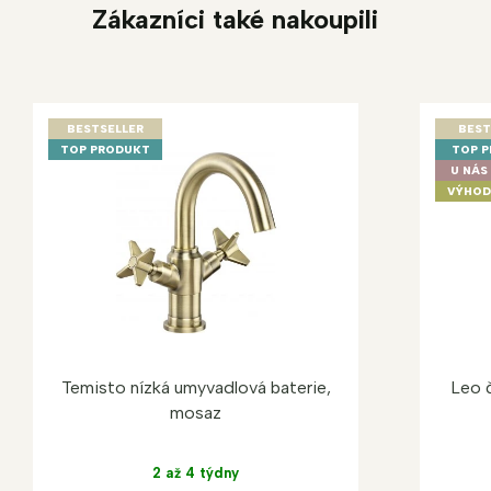
Zákazníci také nakoupili
BESTSELLER
BEST
TOP PRODUKT
TOP 
U NÁS 
VÝHOD
Temisto nízká umyvadlová baterie,
Leo 
mosaz
2 až 4 týdny