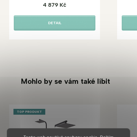
4 879 Kč
DETAIL
Mohlo by se vám také líbit
TOP PRODUKT