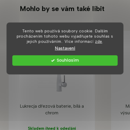
Mohlo by se vám také líbit
Tento web používá soubory cookie. Dalším
procházením tohoto webu vyjadřujete souhlas s
BESTSELLER
jejich používáním.. Více informací
zde
.
U NÁS K VIDĚNÍ
Nastavení
Souhlasím
Lukrecja dřezová baterie, bílá a
Ma
chrom
výsu
Skladem ihned k odeslání