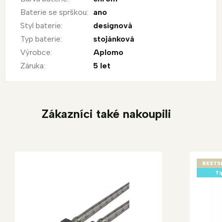
Baterie se sprškou
:
ano
Styl baterie
:
designová
Typ baterie
:
stojánková
Výrobce
:
Aplomo
Záruka
:
5 let
Zákazníci také nakoupili
BESTS
Ti