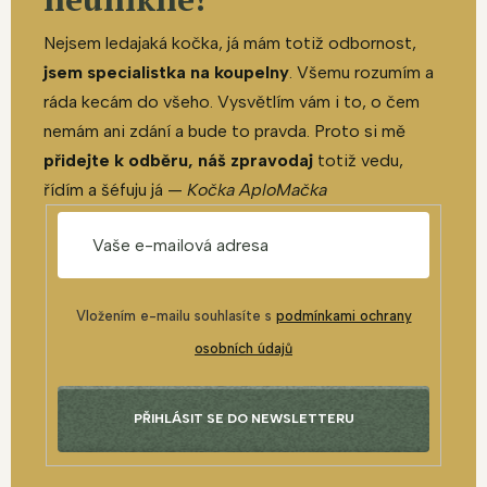
Nejsem ledajaká kočka, já mám totiž odbornost,
jsem specialistka na koupelny
. Všemu rozumím a
ráda kecám do všeho. Vysvětlím vám i to, o čem
nemám ani zdání a bude to pravda. Proto si mě
přidejte k odběru, náš zpravodaj
totiž vedu,
řídím a šéfuju já —
Kočka AploMačka
Vložením e-mailu souhlasíte s
podmínkami ochrany
osobních údajů
PŘIHLÁSIT SE DO NEWSLETTERU