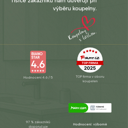
Tisíce zákazníků nám důvěřují při
výběru koupelny.
TOP firma v oboru
Hodnocení 4.6 / 5
koupelen
97 % zákazníků
Hodnocení: výborné
doporučuje