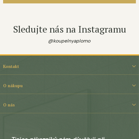
Sledujte nás na Instagramu
@koupelnyaplomo
Z
á
Kontakt
p
a
t
O nákupu
í
O nás