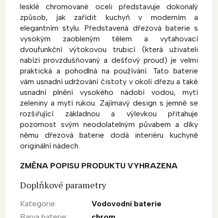
lesklé chromované oceli představuje dokonalý
způsob, jak zařídit kuchyň v moderním a
elegantním stylu. Představená dřezová baterie s
vysokým zaobleným tělem a vytahovací
dvoufunkční výtokovou trubicí (která uživateli
nabízí provzdušňovaný a dešťový proud) je velmi
praktická a pohodlná na používání. Tato baterie
vám usnadní udržování čistoty v okolí dřezu a také
usnadní plnění vysokého nádobí vodou, mytí
zeleniny a mytí rukou. Zajímavý design s jemně se
rozšiřující základnou a výlevkou přitahuje
pozornost svým neodolatelným půvabem a díky
němu dřezová baterie dodá interiéru kuchyně
originální nádech.
ZMĚNA POPISU PRODUKTU VYHRAZENA
Doplňkové parametry
Kategorie
:
Vodovodní baterie
Barva baterie
:
chrom