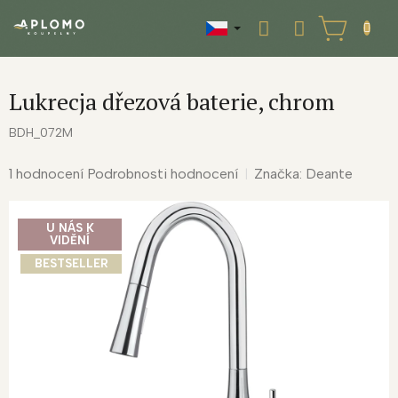
Přejít
na
NÁKUPNÍ
obsah
KOŠÍK
Lukrecja dřezová baterie, chrom
BDH_072M
Průměrné
1 hodnocení
Podrobnosti hodnocení
Značka:
Deante
hodnocení
produktu
U NÁS K
je
VIDĚNÍ
5,0
BESTSELLER
z
5
hvězdiček.