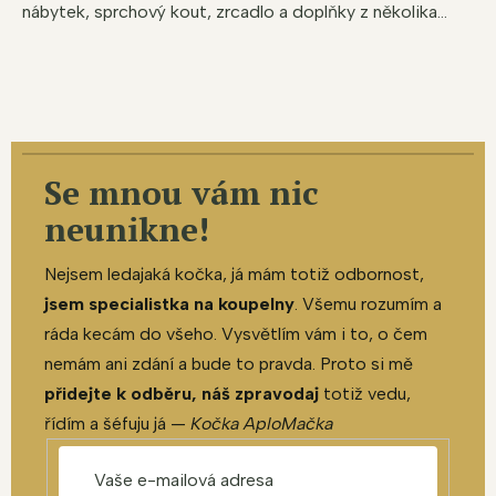
nábytek, sprchový kout, zrcadlo a doplňky z několika...
Se mnou vám nic
neunikne!
Nejsem ledajaká kočka, já mám totiž odbornost,
jsem specialistka na koupelny
. Všemu rozumím a
ráda kecám do všeho. Vysvětlím vám i to, o čem
nemám ani zdání a bude to pravda. Proto si mě
přidejte k odběru, náš zpravodaj
totiž vedu,
řídím a šéfuju já —
Kočka AploMačka