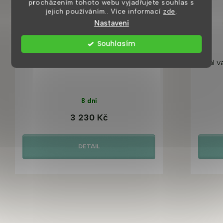
procházením tohoto webu vyjadřujete souhlas s
jejich používáním.. Více informací
zde
.
Nastavení
Souhlasím
Orix vanová baterie se sprchou, gold
Viral 
8 dní
3 230 Kč
DETAIL