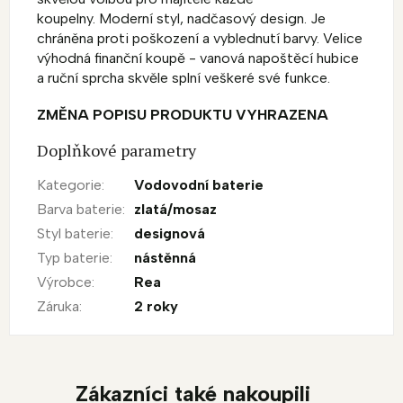
koupelny. Moderní styl, nadčasový design. Je
chráněna proti poškození a vyblednutí barvy. Velice
výhodná finanční koupě - vanová napoštěcí hubice
a ruční sprcha skvěle splní veškeré své funkce.
ZMĚNA POPISU PRODUKTU VYHRAZENA
Doplňkové parametry
Kategorie
:
Vodovodní baterie
Barva baterie
:
zlatá/mosaz
Styl baterie
:
designová
Typ baterie
:
nástěnná
Výrobce
:
Rea
Záruka
:
2 roky
Zákazníci také nakoupili