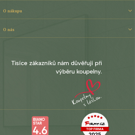
a
t
O nákupu
í
O nás
Tisíce zákazníků nám důvěřují při
výběru koupelny.