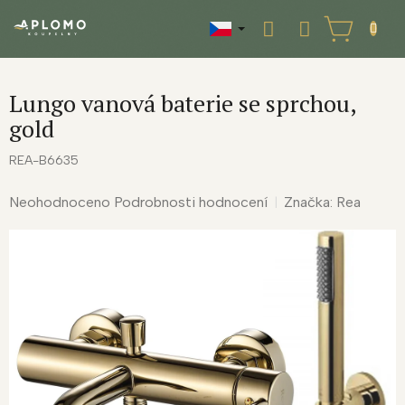
Přejít
na
NÁKUPNÍ
obsah
KOŠÍK
Lungo vanová baterie se sprchou,
gold
REA-B6635
Průměrné
Neohodnoceno
Podrobnosti hodnocení
Značka:
Rea
hodnocení
produktu
je
0,0
z
5
hvězdiček.