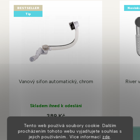
BESTSELLER
Novink
Tip
Vanový sifon automatický, chrom
River 
Skladem ihned k odeslání
389 Kč
Tento web používá soubory cookie. Dalším
procházením tohoto webu vyjadřujete souhlas s
DETAIL
jejich používáním.. Více informací
zde
.