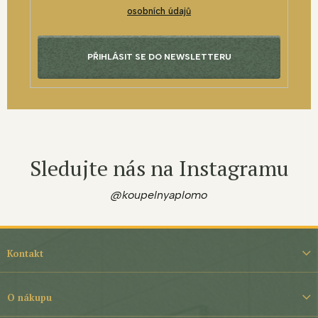
osobních údajů
PŘIHLÁSIT SE DO NEWSLETTERU
Sledujte nás na Instagramu
@koupelnyaplomo
Z
á
Kontakt
p
a
t
O nákupu
í