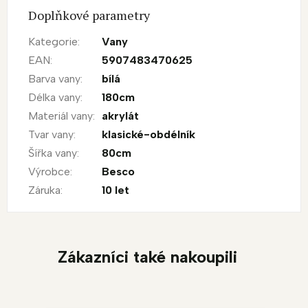
Doplňkové parametry
Kategorie
:
Vany
EAN
:
5907483470625
Barva vany
:
bílá
Délka vany
:
180cm
Materiál vany
:
akrylát
Tvar vany
:
klasické-obdélník
Šířka vany
:
80cm
Výrobce
:
Besco
Záruka
:
10 let
Zákazníci také nakoupili