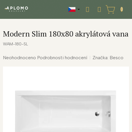
Přejít
na
NÁKUPNÍ
obsah
KOŠÍK
Modern Slim 180x80 akrylátová vana
WAM-180-SL
Průměrné
Neohodnoceno
Podrobnosti hodnocení
Značka:
Besco
hodnocení
produktu
je
0,0
z
5
hvězdiček.