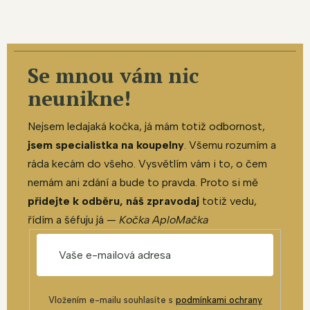
Se mnou vám nic
neunikne!
Nejsem ledajaká kočka, já mám totiž odbornost,
jsem specialistka na koupelny
. Všemu rozumím a
ráda kecám do všeho. Vysvětlím vám i to, o čem
nemám ani zdání a bude to pravda. Proto si mě
přidejte k odběru, náš zpravodaj
totiž vedu,
řídím a šéfuju já —
Kočka AploMačka
Vložením e-mailu souhlasíte s
podmínkami ochrany