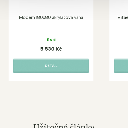
Modern 180x80 akrylátová vana
Vitae
8 dní
5 530 Kč
DETAIL
Užitečné články