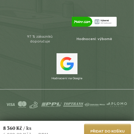
97 % zákazníků
Hodnocení: výborné
doporučuje
Hodnocení na Google
Copyright 2026
Aplomo s.r.o.
. Všechna práva vyhrazena.
Upravit
8 360 Kč
/ ks
nastavení cookies
PŘIDAT DO KOŠÍKU