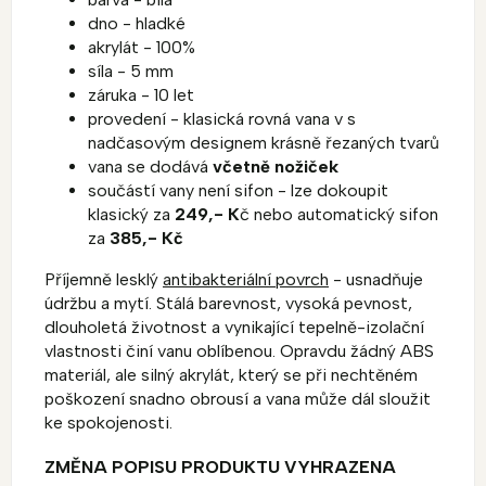
dno - hladké
akrylát - 100%
síla - 5 mm
záruka - 10 let
provedení - klasická rovná vana v s
nadčasovým designem krásně řezaných tvarů
vana se dodává
včetně nožiček
součástí vany není sifon - lze dokoupit
klasický za
249,- K
č nebo automatický sifon
za
385,- Kč
Příjemně lesklý
antibakteriální povrch
- usnadňuje
údržbu a mytí. Stálá barevnost, vysoká pevnost,
dlouholetá životnost a vynikající tepelně-izolační
vlastnosti činí vanu oblíbenou. Opravdu žádný ABS
materiál, ale silný akrylát, který se při nechtěném
poškození snadno obrousí a vana může dál sloužit
ke spokojenosti.
ZMĚNA POPISU PRODUKTU VYHRAZENA