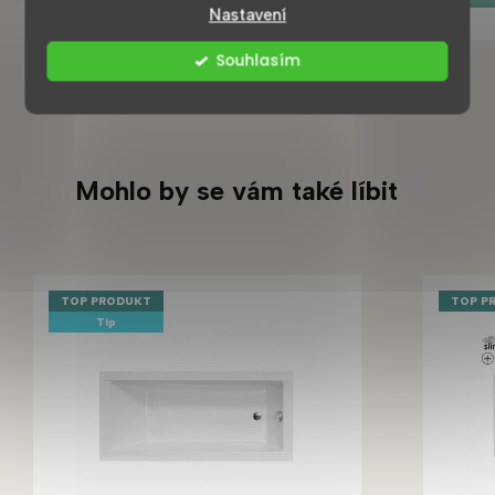
Nastavení
Souhlasím
Mohlo by se vám také líbit
TOP PRODUKT
TOP P
Tip