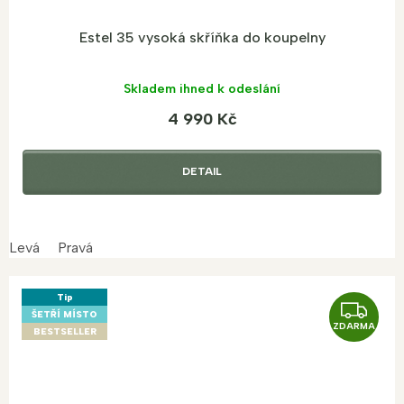
Estel 35 vysoká skříňka do koupelny
Skladem ihned k odeslání
4 990 Kč
DETAIL
Levá
Pravá
Tip
Z
ŠETŘÍ MÍSTO
ZDARMA
D
BESTSELLER
A
R