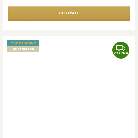
DO KOŠÍKU
TOP PRODUKT
Z
BESTSELLER
ZDARMA
D
A
R
M
A