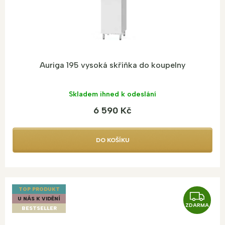
Auriga 195 vysoká skříňka do koupelny
Skladem ihned k odeslání
6 590 Kč
DO KOŠÍKU
TOP PRODUKT
Z
U NÁS K VIDĚNÍ
ZDARMA
D
BESTSELLER