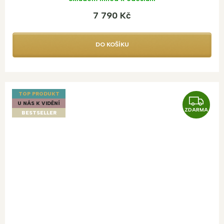
7 790 Kč
DO KOŠÍKU
TOP PRODUKT
Z
U NÁS K VIDĚNÍ
ZDARMA
D
BESTSELLER
A
R
M
A