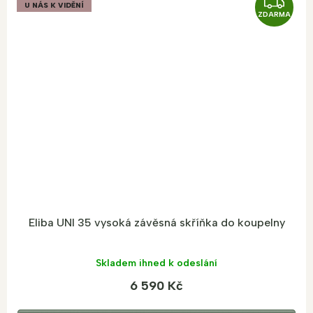
Z
U NÁS K VIDĚNÍ
ZDARMA
D
A
R
M
A
Eliba UNI 35 vysoká závěsná skříňka do koupelny
Skladem ihned k odeslání
6 590 Kč