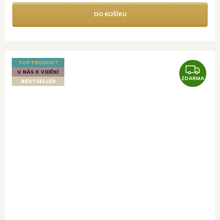
DO KOŠÍKU
TOP PRODUKT
Z
U NÁS K VIDĚNÍ
ZDARMA
D
BESTSELLER
A
R
M
A