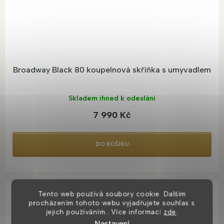
Broadway Black 80 koupelnová skříňka s umyvadlem
Skladem ihned k odeslání
7 990 Kč
DO KOŠÍKU
Tento web používá soubory cookie. Dalším
TOP PRODUKT
Z
procházením tohoto webu vyjadřujete souhlas s
VIDEO
ZDARMA
D
jejich používáním.. Více informací
zde
.
U NÁS K VIDĚNÍ
BESTSELLER
Nastavení