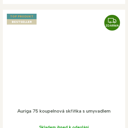
TOP PRODUKT
Z
BESTSELLER
ZDARMA
D
A
R
M
A
Auriga 75 koupelnová skříňka s umyvadlem
Skladem ihned k odeslání