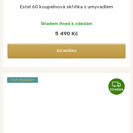
Estel 60 koupelnová skříňka s umyvadlem
Skladem ihned k odeslání
5 490 Kč
DO KOŠÍKU
TOP PRODUKT
Z
ZDARMA
D
A
R
M
A