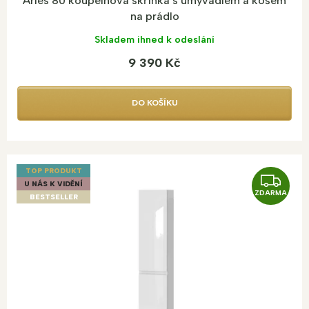
Aries 80 koupelnová skříňka s umyvadlem a košem
na prádlo
Skladem ihned k odeslání
9 390 Kč
DO KOŠÍKU
TOP PRODUKT
Z
U NÁS K VIDĚNÍ
ZDARMA
D
BESTSELLER
A
R
M
A