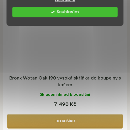
A
R
Souhlasím
M
A
Bronx Wotan Oak 190 vysoká skříňka do koupelny s
košem
Skladem ihned k odeslání
7 490 Kč
DO KOŠÍKU