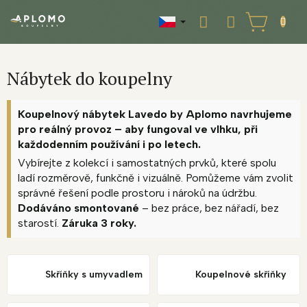
Přejít
na
NÁKUPNÍ
obsah
KOŠÍK
Nábytek do koupelny
Koupelnový nábytek Lavedo by Aplomo navrhujeme
pro reálný provoz – aby fungoval ve vlhku, při
každodenním používání i po letech.
Vybírejte z kolekcí i samostatných prvků, které spolu
ladí rozměrově, funkčně i vizuálně. Pomůžeme vám zvolit
správné řešení podle prostoru i nároků na údržbu.
Dodáváno smontované
– bez práce, bez nářadí, bez
starostí.
Záruka 3 roky.
Skříňky s umyvadlem
Koupelnové skříňky