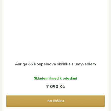
A
R
M
A
Auriga 65 koupelnová skříňka s umyvadlem
Skladem ihned k odeslání
7 090 Kč
DO KOŠÍKU