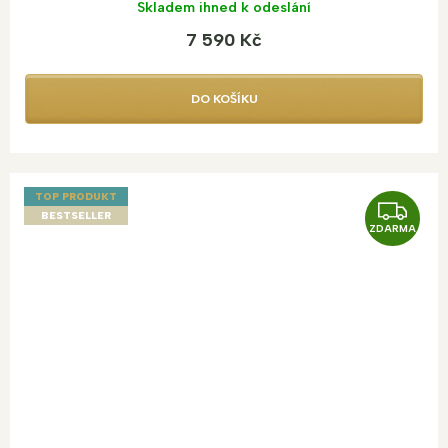
Skladem ihned k odeslání
7 590 Kč
DO KOŠÍKU
TOP PRODUKT
Z
BESTSELLER
ZDARMA
D
A
R
M
A