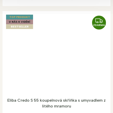
TOP PRODUKT
Z
U NÁS K VIDĚNÍ
ZDARMA
D
BESTSELLER
A
R
M
A
Eliba Credo S 55 koupelnová skříňka s umyvadlem z
litého mramoru