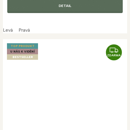
DETAIL
Levá
Pravá
TOP PRODUKT
Z
U NÁS K VIDĚNÍ
ZDARMA
D
BESTSELLER
A
R
M
A