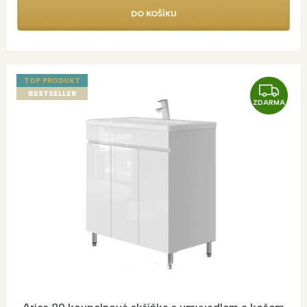
DO KOŠÍKU
TOP PRODUKT
Z
BESTSELLER
ZDARMA
D
A
R
M
A