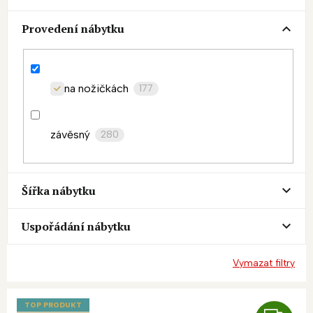
Provedení nábytku
na nožičkách
177
závěsný
280
Šířka nábytku
Uspořádání nábytku
Vymazat filtry
V
ý
TOP PRODUKT