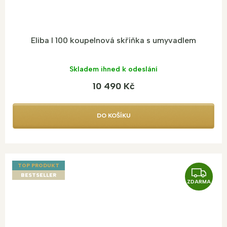
Eliba I 100 koupelnová skříňka s umyvadlem
Skladem ihned k odeslání
10 490 Kč
DO KOŠÍKU
TOP PRODUKT
Z
BESTSELLER
ZDARMA
D
A
R