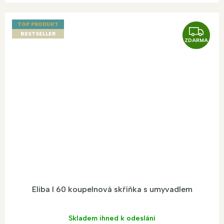
TOP PRODUKT
Z
BESTSELLER
ZDARMA
D
A
R
M
A
Eliba I 60 koupelnová skříňka s umyvadlem
Skladem ihned k odeslání