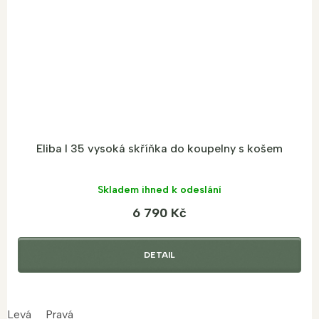
M
A
Eliba I 35 vysoká skříňka do koupelny s košem
Skladem ihned k odeslání
6 790 Kč
DETAIL
Levá
Pravá