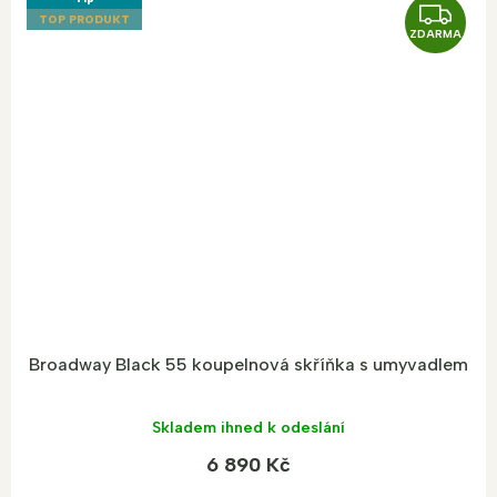
Z
TOP PRODUKT
ZDARMA
D
A
R
M
A
Broadway Black 55 koupelnová skříňka s umyvadlem
Skladem ihned k odeslání
6 890 Kč