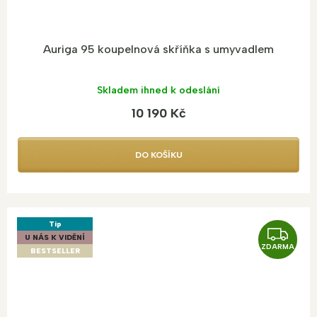
Auriga 95 koupelnová skříňka s umyvadlem
Skladem ihned k odeslání
10 190 Kč
DO KOŠÍKU
Tip
Z
U NÁS K VIDĚNÍ
ZDARMA
D
BESTSELLER
A
R
M