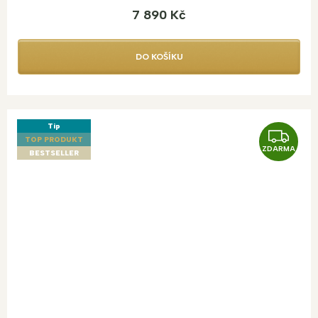
7 890 Kč
DO KOŠÍKU
Tip
Z
TOP PRODUKT
ZDARMA
D
BESTSELLER
A
R
M
A