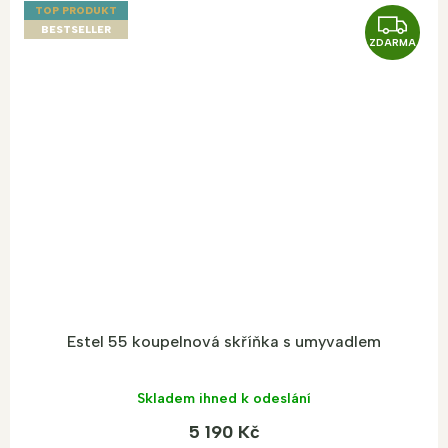
TOP PRODUKT
Z
BESTSELLER
ZDARMA
D
A
R
M
A
Estel 55 koupelnová skříňka s umyvadlem
Skladem ihned k odeslání
5 190 Kč