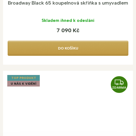
Broadway Black 65 koupelnová skříňka s umyvadlem
Skladem ihned k odeslání
7 090 Kč
DO KOŠÍKU
TOP PRODUKT
Z
U NÁS K VIDĚNÍ
ZDARMA
D
A
R
M
A