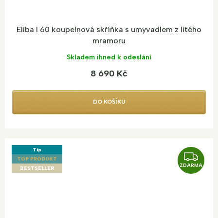
Eliba I 60 koupelnová skříňka s umyvadlem z litého
mramoru
Skladem ihned k odeslání
8 690 Kč
DO KOŠÍKU
Tip
Z
TOP PRODUKT
ZDARMA
D
BESTSELLER
A
R
M