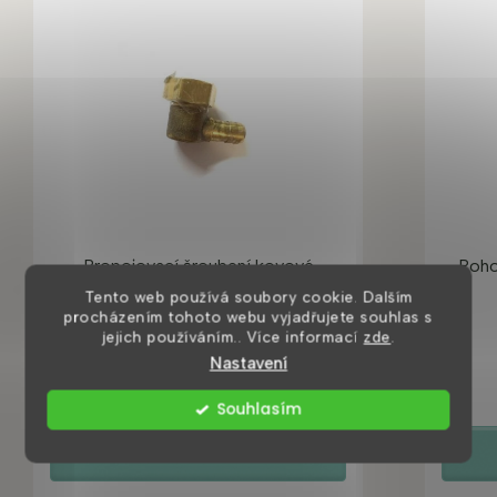
Propojovací šroubení kovové
Rohov
Tento web používá soubory cookie. Dalším
procházením tohoto webu vyjadřujete souhlas s
jejich používáním.. Více informací
zde
.
do týdne
Nastavení
150 Kč
Souhlasím
DETAIL