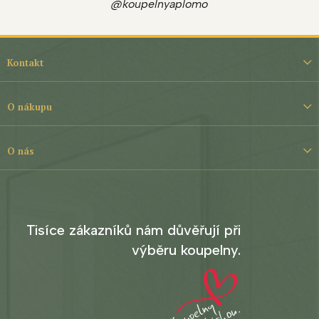
@koupelnyaplomo
Z
á
Kontakt
p
a
t
O nákupu
í
O nás
Tisíce zákazníků nám důvěřují při
výběru koupelny.