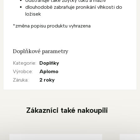
odstraňuje také zbytky tuků a maziv
dlouhodobě zabraňuje pronikání vlhkosti do
ložisek
*změna popisu produktu vyhrazena
Doplňkové parametry
Kategorie
:
Doplňky
Výrobce
:
Aplomo
Záruka
:
2 roky
Zákazníci také nakoupili