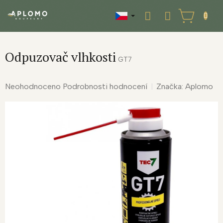
Přejít
na
NÁKUPNÍ
obsah
KOŠÍK
Odpuzovač vlhkosti
GT7
Průměrné
Neohodnoceno
Podrobnosti hodnocení
Značka:
Aplomo
hodnocení
produktu
je
0,0
z
5
hvězdiček.