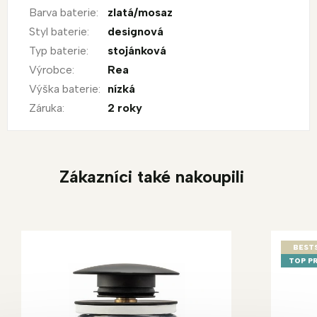
Barva baterie
:
zlatá/mosaz
Styl baterie
:
designová
Typ baterie
:
stojánková
Výrobce
:
Rea
Výška baterie
:
nízká
Záruka
:
2 roky
Zákazníci také nakoupili
BEST
TOP P