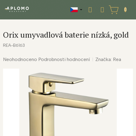
Přejít
na
NÁKUPNÍ
obsah
KOŠÍK
Orix umyvadlová baterie nízká, gold
REA-B6163
Průměrné
Neohodnoceno
Podrobnosti hodnocení
Značka:
Rea
hodnocení
produktu
je
0,0
z
5
hvězdiček.