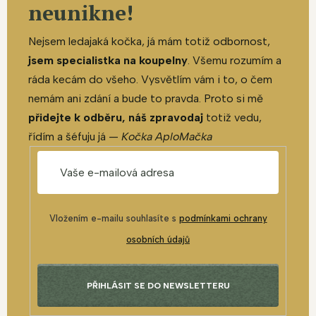
neunikne!
Nejsem ledajaká kočka, já mám totiž odbornost,
jsem specialistka na koupelny
. Všemu rozumím a
ráda kecám do všeho. Vysvětlím vám i to, o čem
nemám ani zdání a bude to pravda. Proto si mě
přidejte k odběru, náš zpravodaj
totiž vedu,
řídím a šéfuju já —
Kočka AploMačka
Vložením e-mailu souhlasíte s
podmínkami ochrany
osobních údajů
PŘIHLÁSIT SE DO NEWSLETTERU