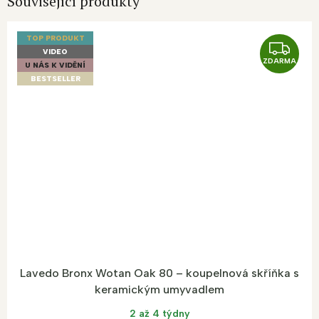
Související produkty
TOP PRODUKT
Z
VIDEO
ZDARMA
D
U NÁS K VIDĚNÍ
BESTSELLER
A
R
M
A
Lavedo Bronx Wotan Oak 80 – koupelnová skříňka s
keramickým umyvadlem
2 až 4 týdny