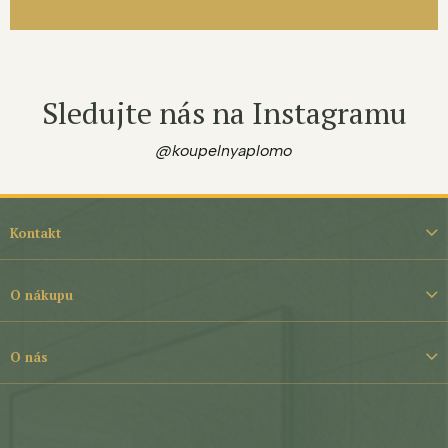
Sledujte nás na Instagramu
@koupelnyaplomo
Z
á
Kontakt
p
a
t
O nákupu
í
O nás