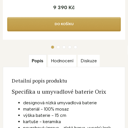
9 390 Kč
DO KOŠÍKU
Popis
Hodnocení
Diskuze
Detailní popis produktu
Specifika u umyvadlové baterie Orix
designová nízká umyvadlová baterie
materiál - 100% mosaz
výška baterie - 15 cm
kartuše - keramika
povrchová úprava - zlatá barva, vysoký lesk