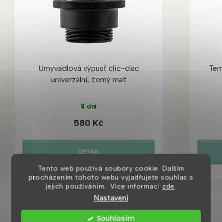
Umyvadlová výpusť clic-clac
Tem
univerzální, černý mat
8 dní
580 Kč
DETAIL
Tento web používá soubory cookie. Dalším
procházením tohoto webu vyjadřujete souhlas s
jejich používáním.. Více informací
zde
.
Nastavení
Souhlasím