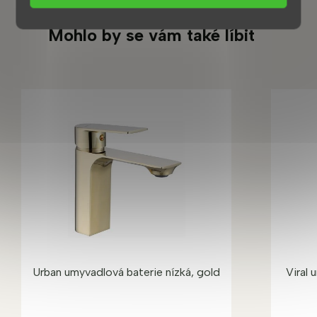
Mohlo by se vám také líbit
Urban umyvadlová baterie nízká, gold
Viral 