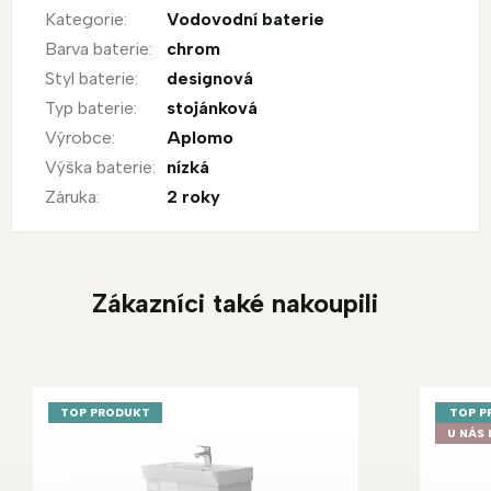
Kategorie
:
Vodovodní baterie
Barva baterie
:
chrom
Styl baterie
:
designová
Typ baterie
:
stojánková
Výrobce
:
Aplomo
Výška baterie
:
nízká
Záruka
:
2 roky
Zákazníci také nakoupili
TOP PRODUKT
TOP P
U NÁS 