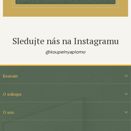
Sledujte nás na Instagramu
@koupelnyaplomo
Z
á
Kontakt
p
a
t
O nákupu
í
O nás