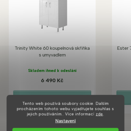
Trinity White 60 koupelnová skříňka
Ester 
s umyvadlem
Skladem ihned k odeslání
6 490 Kč
DETAIL
Tento web používá soubory cookie. Dalším
procházením tohoto webu vyjadřujete souhlas s
jejich používáním.. Více informací
zde
.
Nastavení