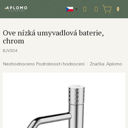
Přejít
na
NÁKUPNÍ
obsah
KOŠÍK
Ove nízká umyvadlová baterie,
chrom
BJV304
Průměrné
Neohodnoceno
Podrobnosti hodnocení
Značka:
Aplomo
hodnocení
produktu
je
0,0
z
5
hvězdiček.