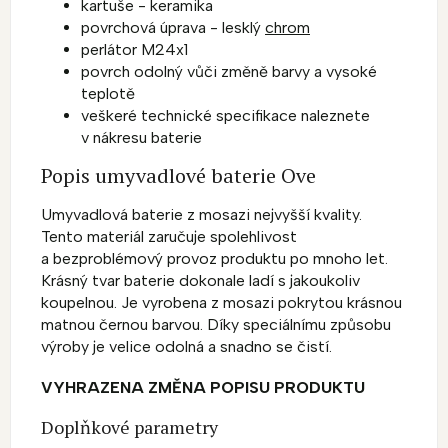
kartuše - keramika
povrchová úprava - lesklý
chrom
perlátor M24x1
povrch odolný vůči změně barvy a vysoké
teplotě
veškeré technické specifikace naleznete
v nákresu baterie
Popis umyvadlové baterie Ove
Umyvadlová baterie z mosazi nejvyšší kvality.
Tento materiál zaručuje spolehlivost
a bezproblémový provoz produktu po mnoho let.
Krásný tvar baterie dokonale ladí s jakoukoliv
koupelnou. Je vyrobena z mosazi pokrytou krásnou
matnou černou barvou. Díky speciálnímu způsobu
výroby je velice odolná a snadno se čistí.
VYHRAZENA ZMĚNA POPISU PRODUKTU
Doplňkové parametry