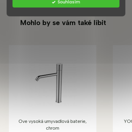
Souhlasím
Mohlo by se vám také líbit
Ove vysoká umyvadlová baterie,
YOO
chrom