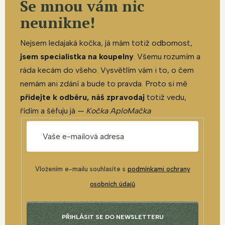
Se mnou vám nic
neunikne!
Nejsem ledajaká kočka, já mám totiž odbornost,
jsem specialistka na koupelny
. Všemu rozumím a
ráda kecám do všeho. Vysvětlím vám i to, o čem
nemám ani zdání a bude to pravda. Proto si mě
přidejte k odběru, náš zpravodaj
totiž vedu,
řídím a šéfuju já —
Kočka AploMačka
Vložením e-mailu souhlasíte s
podmínkami ochrany
osobních údajů
PŘIHLÁSIT SE DO NEWSLETTERU