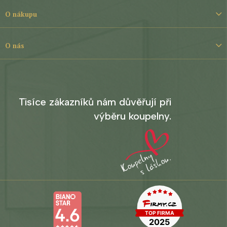
a
t
O nákupu
í
O nás
Tisíce zákazníků nám důvěřují při
výběru koupelny.