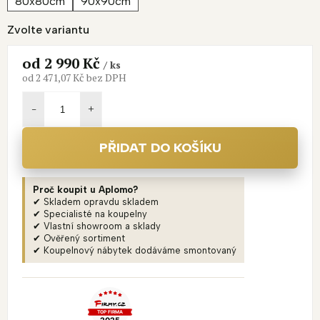
80x80cm
90x90cm
Zvolte variantu
od
2 990 Kč
/ ks
od
2 471,07 Kč
bez DPH
Měrná
cena:
PŘIDAT DO KOŠÍKU
Proč koupit u Aplomo?
✔ Skladem opravdu skladem
✔ Specialisté na koupelny
✔ Vlastní showroom a sklady
✔ Ověřený sortiment
✔ Koupelnový nábytek dodáváme smontovaný