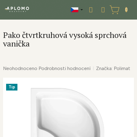
Přejít
na
NÁKUPNÍ
obsah
KOŠÍK
Pako čtvrtkruhová vysoká sprchová
vanička
Průměrné
Neohodnoceno
Podrobnosti hodnocení
Značka:
Polimat
hodnocení
produktu
Tip
je
0,0
z
5
hvězdiček.