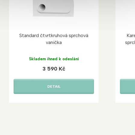
Standard čtvrtkruhová sprchová
Kar
vanička
sprc
Skladem ihned k odeslání
3 590 Kč
DETAIL