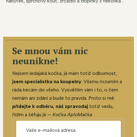
nábytek, sprchový kout, zrcadlo a doplňky z několika...
Se mnou vám nic
neunikne!
Nejsem ledajaká kočka, já mám totiž odbornost,
jsem specialistka na koupelny
. Všemu rozumím a
ráda kecám do všeho. Vysvětlím vám i to, o čem
nemám ani zdání a bude to pravda. Proto si mě
přidejte k odběru, náš zpravodaj
totiž vedu,
řídím a šéfuju já —
Kočka AploMačka