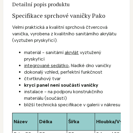
Detailní popis produktu
Specifikace sprchové vaničky Pako
Velmi praktická a kvalitní sprchová čtvercová
vanička, vyrobena z kvalitního sanitárního akrylátu
(vyztužen pryskyřicí).
materiál - sanitární
akrylát
vyztužený
pryskyřicí
integrované sedátko
, hladké dno vaničky
dokonalý vzhled, perfektní funkčnost
čtvrtkruhový tvar
krycí panel není součástí vaničky
instalace - na podporu konstrukčního
materiálu (součástí)
bližší technická specifikace v galerii v nákresu
Název
Délka
Šířka
Hloubka/Výška