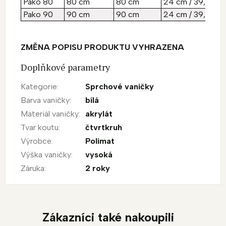
Pako 80
80 cm
80 cm
24 cm / 39,5 cm
Pako 90
90 cm
90 cm
24 cm / 39,5 cm
ZMĚNA POPISU PRODUKTU VYHRAZENA
Doplňkové parametry
Kategorie
:
Sprchové vaničky
Barva vaničky
:
bílá
Materiál vaničky
:
akrylát
Tvar koutu
:
čtvrtkruh
Výrobce
:
Polimat
Výška vaničky
:
vysoká
Záruka
:
2 roky
Zákazníci také nakoupili