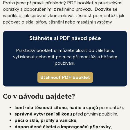
Proto jsme připravili přehledný PDF booklet s praktickými
obrázky a doporučeními z reálného provozu. Dozvíte se
například, jak správně zkontrolovat těsnost po montáži, jak
pečovat o skla, sifon, těsnění nebo masážní systémy.
Stáhněte si PDF návod péče
Praktický booklet si můžete uložit do telefonu,
vytisknout nebo mít po ruce při montáži a běžném
používání.
Stáhnout PDF booklet
Co v návodu najdete?
kontrolu těsnosti sifonu, hadic a spojů
po montáži,
správné vytvrzení silikonu
před prvním použitím,
péči o skla, profily a vaničku
,
doporučené čisticí a impregnační přípravky
,