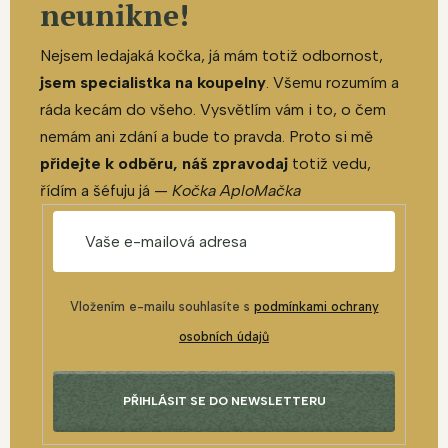
neunikne!
Nejsem ledajaká kočka, já mám totiž odbornost,
jsem specialistka na koupelny
. Všemu rozumím a
ráda kecám do všeho. Vysvětlím vám i to, o čem
nemám ani zdání a bude to pravda. Proto si mě
přidejte k odběru, náš zpravodaj
totiž vedu,
řídím a šéfuju já —
Kočka AploMačka
Vložením e-mailu souhlasíte s
podmínkami ochrany
osobních údajů
PŘIHLÁSIT SE DO NEWSLETTERU