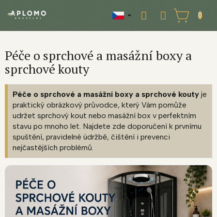
Přejít
na
NÁKUPNÍ
obsah
KOŠÍK
Péče o sprchové a masážní boxy a
sprchové kouty
Péče o sprchové a masážní boxy a sprchové kouty
je
praktický obrázkový průvodce, který Vám pomůže
udržet sprchový kout nebo masážní box v perfektním
stavu po mnoho let. Najdete zde doporučení k prvnímu
spuštění, pravidelné údržbě, čištění i prevenci
nejčastějších problémů.