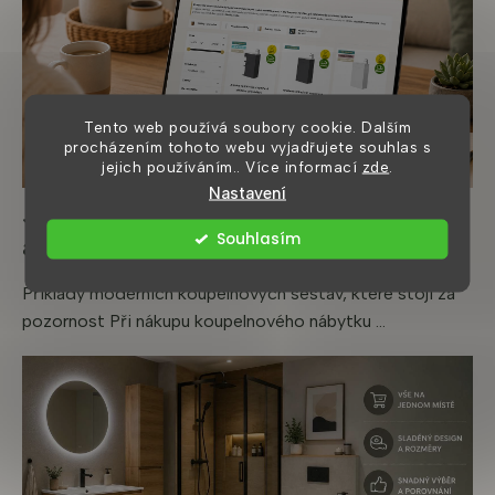
Tento web používá soubory cookie. Dalším
procházením tohoto webu vyjadřujete souhlas s
jejich používáním.. Více informací
zde
.
Nastavení
Jak nakoupit koupelnový nábytek online
Souhlasím
a nešlápnout vedle
Příklady moderních koupelnových sestav, které stojí za
pozornost Při nákupu koupelnového nábytku ...