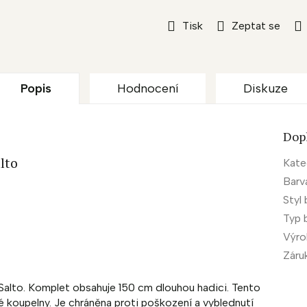
Tisk
Zeptat se
Popis
Hodnocení
Diskuze
Dop
lto
Kate
Barv
Styl 
Typ 
Výr
Záru
alto. Komplet obsahuje 150 cm dlouhou hadici. Tento
é koupelny. Je chráněna proti poškození a vyblednutí