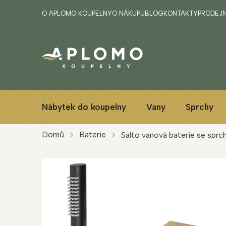
Přejít
O APLOMO KOUPELNY
O NÁKUPU
BLOG
KONTAKTY
PRODEJ
na
obsah
Nábytek do koupelny
Vany
Sprchy
Domů
Baterie
Salto vanová baterie se sprc