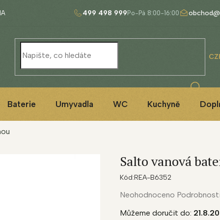
499 498 999
obchod@
NA
CZ
Baterie
Umyvadla
WC
Kuchyně
Dopl
hou
Salto vanová bate
Kód:
REA-B6352
Průměrné
Neohodnoceno
Podrobnost
hodnocení
Můžeme doručit do:
21.8.2
produktu