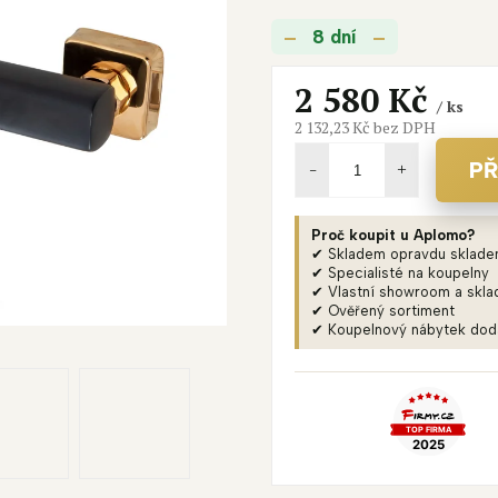
je
8 dní
0,0
z
5
2 580 Kč
/ ks
hvězdiček.
2 132,23 Kč bez DPH
Měrná
cena:
PŘ
Proč koupit u Aplomo?
✔ Skladem opravdu sklad
✔ Specialisté na koupelny
✔ Vlastní showroom a skla
✔ Ověřený sortiment
✔ Koupelnový nábytek do