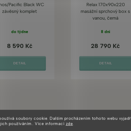
nos/Pacific Black WC
Relax 170x90x220
závěsný komplet
masážní sprchový box s
vanou, černá
do týdne
8 dní
8 590 Kč
28 790 Kč
DETAIL
DETAIL
Mohlo by se vám také líbit
používá soubory cookie. Dalším procházením tohoto webu vyjadř
ejich používáním.. Více informací
zde
.