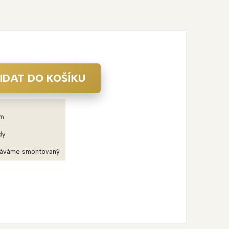
IDAT DO KOŠÍKU
em
dy
dáváme smontovaný