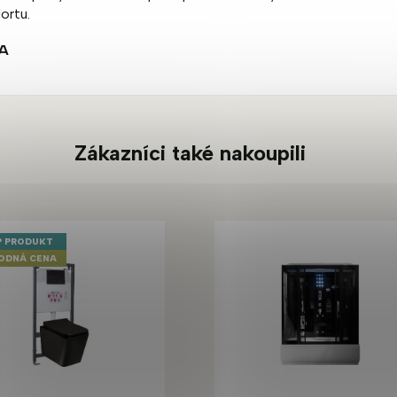
ortu.
A
Zákazníci také nakoupili
 PRODUKT
ODNÁ CENA