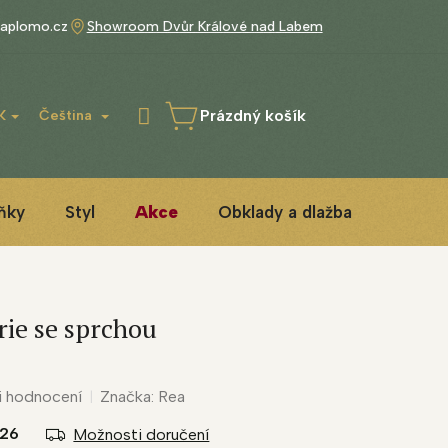
aplomo.cz
Showroom Dvůr Králové nad Labem
Prázdný košík
K
Čeština
NÁKUPNÍ
KOŠÍK
ňky
Styl
Akce
Obklady a dlažba
3D ins
rie se sprchou
i hodnocení
Značka:
Rea
026
Možnosti doručení