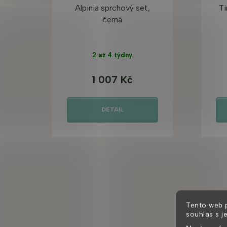
Alpinia sprchový set,
Ti
černá
2 až 4 týdny
1 007 Kč
DETAIL
Tento web 
souhlas s j