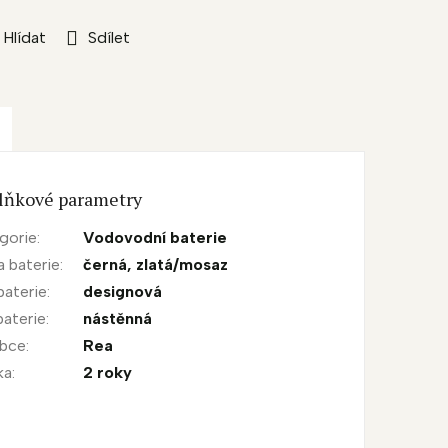
Hlídat
Sdílet
lňkové parametry
gorie
:
Vodovodní baterie
a baterie
:
černá
,
zlatá/mosaz
baterie
:
designová
baterie
:
nástěnná
obce
:
Rea
ka
:
2 roky