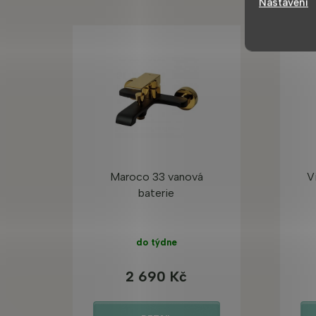
Nastavení
Maroco 33 vanová
V
baterie
do týdne
2 690 Kč