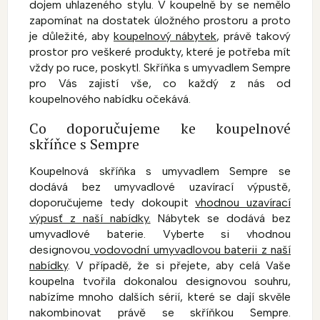
dojem uhlazeného stylu. V koupelně by se nemělo
zapomínat na dostatek úložného prostoru a proto
je důležité, aby
koupelnový nábytek
, právě takový
prostor pro veškeré produkty, které je potřeba mít
vždy po ruce, poskytl. Skříňka s umyvadlem Sempre
pro Vás zajistí vše, co každý z nás od
koupelnového nabídku očekává.
Co doporučujeme ke koupelnové
skříňce s Sempre
Koupelnová skříňka s umyvadlem Sempre se
dodává bez umyvadlové uzavírací výpustě,
doporučujeme tedy dokoupit
vhodnou uzavírací
výpusť z naší nabídky.
Nábytek
se dodává bez
umyvadlové baterie. Vyberte si vhodnou
designovou
vodovodní umyvadlovou baterii z naší
nabídky
. V případě, že si přejete, aby celá Vaše
koupelna tvořila dokonalou designovou souhru,
nabízíme mnoho dalších sérií, které se dají skvěle
nakombinovat právě se skříňkou Sempre.