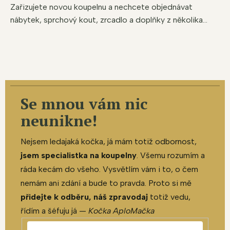
Zařizujete novou koupelnu a nechcete objednávat
nábytek, sprchový kout, zrcadlo a doplňky z několika...
Se mnou vám nic
neunikne!
Nejsem ledajaká kočka, já mám totiž odbornost,
jsem specialistka na koupelny
. Všemu rozumím a
ráda kecám do všeho. Vysvětlím vám i to, o čem
nemám ani zdání a bude to pravda. Proto si mě
přidejte k odběru, náš zpravodaj
totiž vedu,
řídím a šéfuju já —
Kočka AploMačka