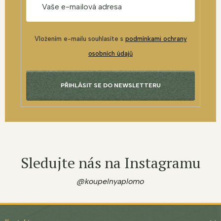
Vložením e-mailu souhlasíte s
podmínkami ochrany
osobních údajů
PŘIHLÁSIT SE DO NEWSLETTERU
Sledujte nás na Instagramu
@koupelnyaplomo
Z
á