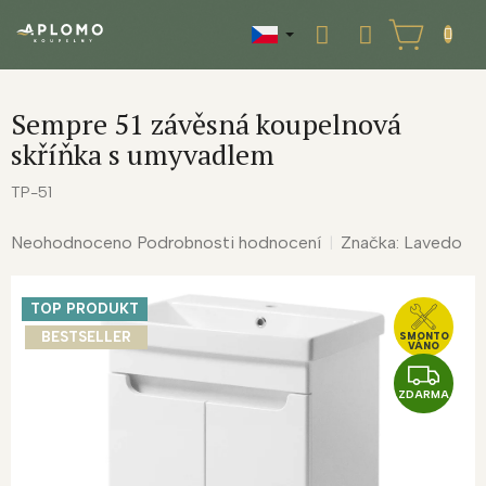
Přejít
na
NÁKUPNÍ
obsah
KOŠÍK
Sempre 51 závěsná koupelnová
skříňka s umyvadlem
TP-51
Průměrné
Neohodnoceno
Podrobnosti hodnocení
Značka:
Lavedo
hodnocení
produktu
TOP PRODUKT
je
0,0
BESTSELLER
SMONTO
VÁNO
z
Z
5
ZDARMA
D
hvězdiček.
A
R