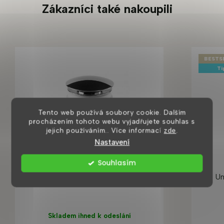
Zákazníci také nakoupili
BESTS
Ti
Tento web používá soubory cookie. Dalším
procházením tohoto webu vyjadřujete souhlas s
jejich používáním.. Více informací
zde
.
Nastavení
Souhlasím
Umyvadlová výpusť clic-clac, chrom
Um
Skladem ihned k odeslání