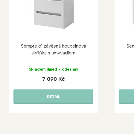
Sempre 61 závěsná koupelnová
Sem
skříňka s umyvadlem
Skladem ihned k odeslání
7 090 Kč
DETAIL