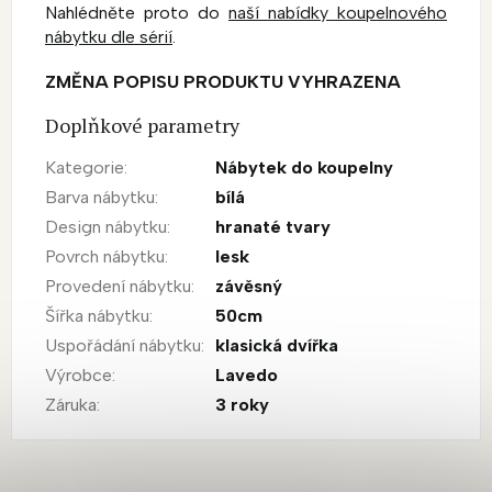
Nahlédněte proto do
naší nabídky koupelnového
nábytku dle sérií
.
ZMĚNA POPISU PRODUKTU VYHRAZENA
Doplňkové parametry
Kategorie
:
Nábytek do koupelny
Barva nábytku
:
bílá
Design nábytku
:
hranaté tvary
Povrch nábytku
:
lesk
Provedení nábytku
:
závěsný
Šířka nábytku
:
50cm
Uspořádání nábytku
:
klasická dvířka
Výrobce
:
Lavedo
Záruka
:
3 roky