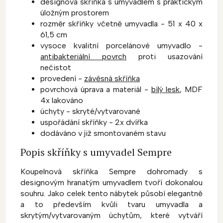
designová skříňka s umyvadlem s praktickým
úložným prostorem
rozměr skříňky včetně umyvadla - 51 x 40 x
61,5 cm
vysoce kvalitní porcelánové umyvadlo -
antibakteriální povrch
proti usazování
nečistot
provedení -
závěsná skříňka
povrchová úprava a materiál -
bílý lesk
, MDF
4x lakováno
úchyty - skryté/vytvarované
uspořádání skříňky - 2x dvířka
dodáváno v již smontovaném stavu
Popis skříňky s umyvadel Sempre
Koupelnová skříňka Sempre dohromady s
designovým hranatým umyvadlem tvoří dokonalou
souhru. Jako celek tento nábytek působí elegantně
a to především kvůli tvaru umyvadla a
skrytým/vytvarovaným úchytům, které vytváří