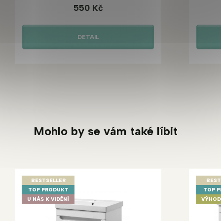
550 Kč
DETAIL
Mohlo by se vám také líbit
BESTSELLER
BEST
TOP PRODUKT
TOP 
U NÁS K VIDĚNÍ
VÝHOD