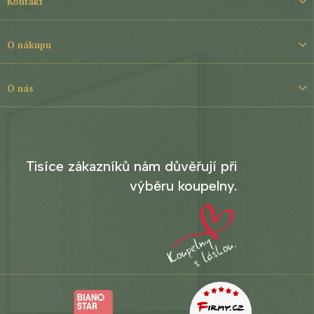
Kontakt
p
a
t
O nákupu
í
O nás
Tisíce zákazníků nám důvěřují při
výběru koupelny.