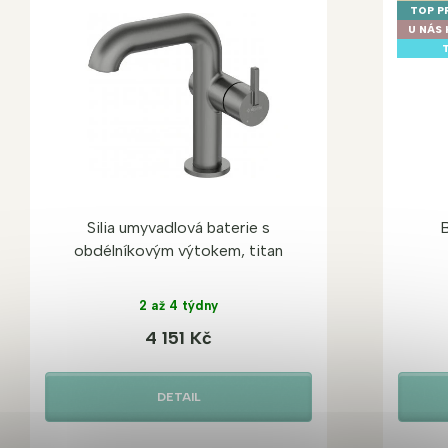
TOP P
U NÁS 
T
Silia umyvadlová baterie s
B
obdélníkovým výtokem, titan
2 až 4 týdny
4 151 Kč
DETAIL