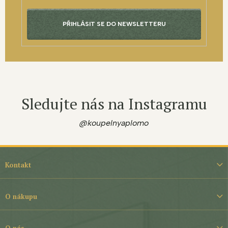
PŘIHLÁSIT SE DO NEWSLETTERU
Sledujte nás na Instagramu
@koupelnyaplomo
Z
á
Kontakt
p
a
t
O nákupu
í
O nás