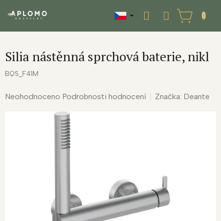
Přejít
na
NÁKUPNÍ
obsah
KOŠÍK
Silia nástěnná sprchová baterie, nikl
BQS_F41M
Průměrné
Neohodnoceno
Podrobnosti hodnocení
Značka:
Deante
hodnocení
produktu
je
0,0
z
5
hvězdiček.