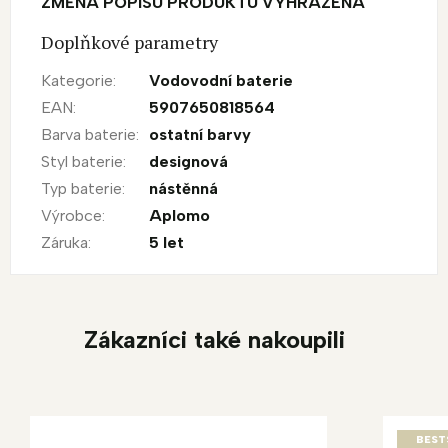
ZMĚNA POPISU PRODUKTU VYHRAZENA
Doplňkové parametry
Kategorie
:
Vodovodní baterie
EAN
:
5907650818564
Barva baterie
:
ostatní barvy
Styl baterie
:
designová
Typ baterie
:
nástěnná
Výrobce
:
Aplomo
Záruka
:
5 let
Zákazníci také nakoupili
BEST