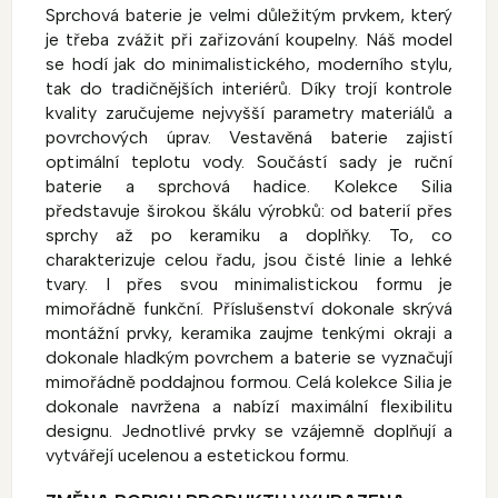
Sprchová baterie je velmi důležitým prvkem, který
je třeba zvážit při zařizování koupelny. Náš model
se hodí jak do minimalistického, moderního stylu,
tak do tradičnějších interiérů. Díky trojí kontrole
kvality zaručujeme nejvyšší parametry materiálů a
povrchových úprav. Vestavěná baterie zajistí
optimální teplotu vody. Součástí sady je ruční
baterie a sprchová hadice. Kolekce Silia
představuje širokou škálu výrobků: od baterií přes
sprchy až po keramiku a doplňky. To, co
charakterizuje celou řadu, jsou čisté linie a lehké
tvary. I přes svou minimalistickou formu je
mimořádně funkční. Příslušenství dokonale skrývá
montážní prvky, keramika zaujme tenkými okraji a
dokonale hladkým povrchem a baterie se vyznačují
mimořádně poddajnou formou. Celá kolekce Silia je
dokonale navržena a nabízí maximální flexibilitu
designu. Jednotlivé prvky se vzájemně doplňují a
vytvářejí ucelenou a estetickou formu.