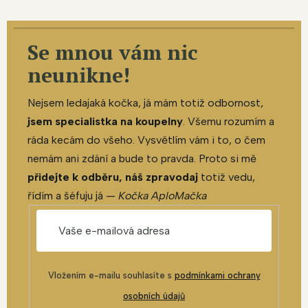
Se mnou vám nic
neunikne!
Nejsem ledajaká kočka, já mám totiž odbornost,
jsem specialistka na koupelny
. Všemu rozumím a
ráda kecám do všeho. Vysvětlím vám i to, o čem
nemám ani zdání a bude to pravda. Proto si mě
přidejte k odběru, náš zpravodaj
totiž vedu,
řídím a šéfuju já —
Kočka AploMačka
Vložením e-mailu souhlasíte s
podmínkami ochrany
osobních údajů