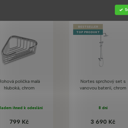
S
BESTSELLER
TOP PRODUKT
Rohová polička malá
Nortes sprchový set s
hluboká, chrom
vanovou baterií, chrom
ladem ihned k odeslání
8 dní
799 Kč
3 690 Kč