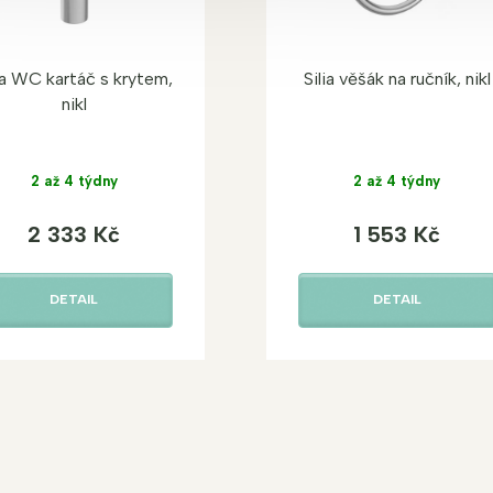
ia WC kartáč s krytem,
Silia věšák na ručník, nikl
nikl
2 až 4 týdny
2 až 4 týdny
2 333 Kč
1 553 Kč
DETAIL
DETAIL