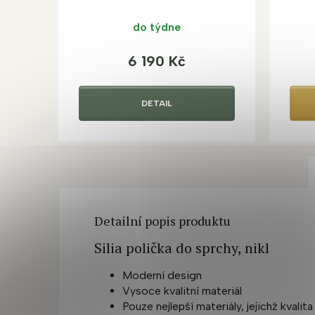
do týdne
6 190 Kč
DETAIL
Detailní popis produktu
Silia polička do sprchy, nikl
Moderní design
Vysoce kvalitní materiál
Pouze nejlepší materiály, jejichž kvalit