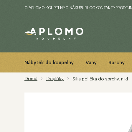
Přejít
O APLOMO KOUPELNY
O NÁKUPU
BLOG
KONTAKTY
PRODEJ
na
obsah
Nábytek do koupelny
Vany
Sprchy
Domů
Doplňky
Silia polička do sprchy, nikl