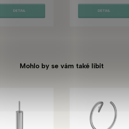
DETAIL
DETAIL
Mohlo by se vám také líbit