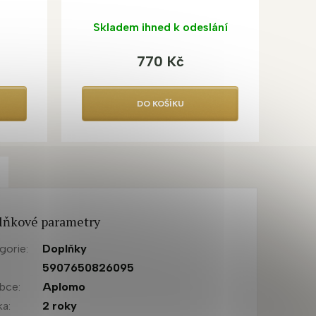
Skladem ihned k odeslání
770 Kč
DO KOŠÍKU
lňkové parametry
gorie
:
Doplňky
:
5907650826095
obce
:
Aplomo
ka
:
2 roky