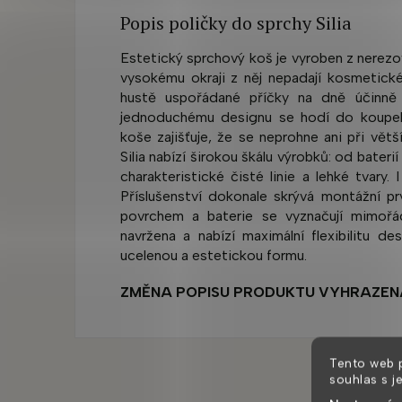
Popis poličky do sprchy Silia
Estetický sprchový koš je vyroben z nerezov
vysokému okraji z něj nepadají kosmetické
hustě uspořádané příčky na dně účinně b
jednoduchému designu se hodí do koupele
koše zajišťuje, že se neprohne ani při větš
Silia nabízí širokou škálu výrobků: od bater
charakteristické čisté linie a lehké tvary
Příslušenství dokonale skrývá montážní pr
povrchem a baterie se vyznačují mimořá
navržena a nabízí maximální flexibilitu de
ucelenou a estetickou formu.
ZMĚNA POPISU PRODUKTU VYHRAZEN
Tento web 
souhlas s j