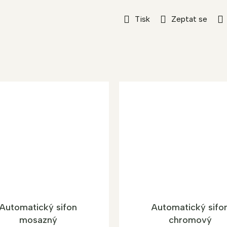
Tisk
Zeptat se
Automatický sifon
Automatický sifo
mosazný
chromový