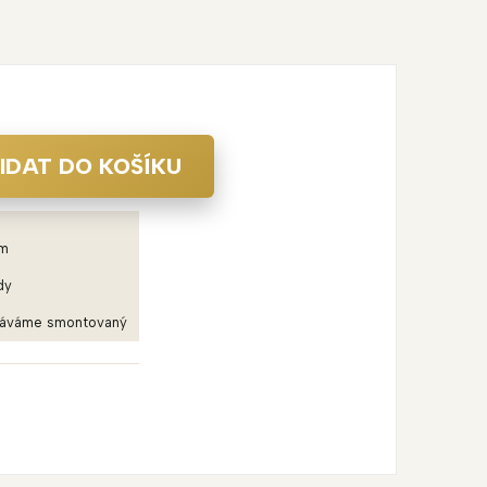
IDAT DO KOŠÍKU
em
dy
dáváme smontovaný