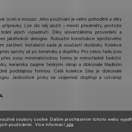
é oceli a mosazi. Jeho používání je velmi pohodlné a díky
 přípravky. Lze do něj uložit i menší předměty, protože
rání jejich vypadnutí. Díky univerzálnímu provedení a
n jakéhokoli designu. Robustní konstrukce sprchového
ím zatížení. Instalační sada je součástí dodávky. Kolekce
ií přes sprchy až po keramiku a doplňky. Pro celou řadu jsou
. I přes svou minimalistickou formu je mimořádně funkční.
vky, keramika zaujme tenkými okraji a dokonale hladkým
dně poddajnou formou. Celá kolekce Silia je dokonale
signu. Jednotlivé prvky se vzájemně doplňují a vytvářejí
A
používá soubory cookie. Dalším procházením tohoto webu vyjadř
ejich používáním.. Více informací
zde
.
Zákazníci také nakoupili