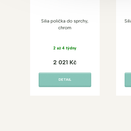
Silia polička do sprchy,
Sil
chrom
2 až 4 týdny
2 021 Kč
DETAIL