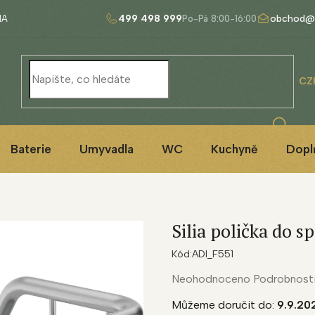
499 498 999
obchod@
NA
CZ
Baterie
Umyvadla
WC
Kuchyně
Dopl
Silia polička do sp
Kód:
ADI_F551
Průměrné
Neohodnoceno
Podrobnost
hodnocení
Můžeme doručit do:
9.9.20
produktu