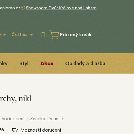
aplomo.cz
Showroom Dvůr Králové nad Labem
Prázdný košík
K
Čeština
NÁKUPNÍ
KOŠÍK
ňky
Styl
Akce
Obklady a dlažba
3D ins
rchy, nikl
i hodnocení
Značka:
Deante
26
Možnosti doručení