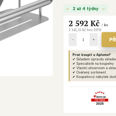
je
2 až 4 týdny
0,0
z
5
2 592 Kč
/ ks
hvězdiček.
2 142,15 Kč bez DPH
Měrná
cena:
PŘ
Proč koupit u Aplomo?
✔ Skladem opravdu sklad
✔ Specialisté na koupelny
✔ Vlastní showroom a skla
✔ Ověřený sortiment
✔ Koupelnový nábytek do