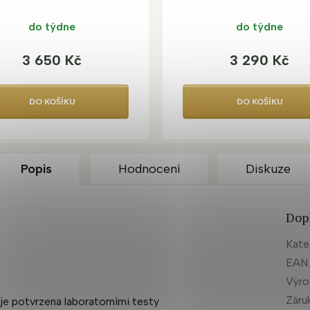
do týdne
do týdne
3 650 Kč
3 290 Kč
DO KOŠÍKU
DO KOŠÍKU
Popis
Hodnocení
Diskuze
Dop
Kate
EAN
Výr
Záru
a je potvrzena laboratorními testy