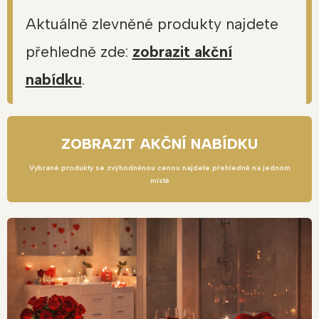
Aktuálně zlevněné produkty najdete
přehledně zde:
zobrazit akční
nabídku
.
ZOBRAZIT AKČNÍ NABÍDKU
Vybrané produkty se zvýhodněnou cenou najdete přehledně na jednom
místě