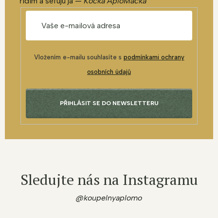
řídím a šéfuju já —
Kočka AploMačka
Vložením e-mailu souhlasíte s
podmínkami ochrany
osobních údajů
PŘIHLÁSIT SE DO NEWSLETTERU
Sledujte nás na Instagramu
@koupelnyaplomo