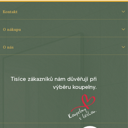
Z
á
Kontakt
p
a
t
O nákupu
í
O nás
Tisíce zákazníků nám důvěřují při
výběru koupelny.