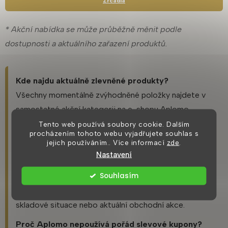
Zrcadla
* Akční nabídka se může průběžně měnit podle
dostupnosti a aktuálního zařazení produktů.
Kde najdu aktuálně zlevněné produkty?
Všechny momentálně zvýhodněné položky najdete v
samostatné akční kategorii na e-shopu Aplomo.
Tento web používá soubory cookie. Dalším
Potřebuji slevový kód?
procházením tohoto webu vyjadřujete souhlas s
Ne. Pokud je produkt zařazený v akční nabídce,
jejich používáním.. Více informací
zde
.
Nastavení
zvýhodněná cena je uvedena přímo u něj.
Souhlasím
Jsou akční ceny trvalé?
Ne vždy. Nabídka se může měnit podle dostupnosti,
skladové situace nebo aktuální obchodní akce.
Proč Aplomo nepoužívá pořád slevové kupony?