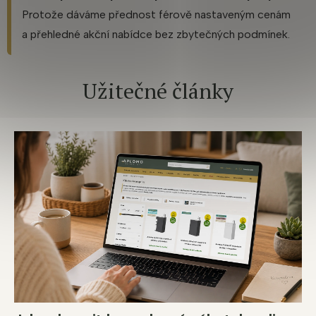
Protože dáváme přednost férově nastaveným cenám
a přehledné akční nabídce bez zbytečných podmínek.
Užitečné články