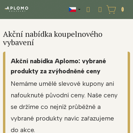
Přejít
na
NÁKUPNÍ
obsah
KOŠÍK
Akční nabídka koupelnového
vybavení
Akční nabídka Aplomo: vybrané
produkty za zvýhodněné ceny
Nemáme umělé slevové kupony ani
nafouknuté původní ceny. Naše ceny
se držíme co nejníž průběžně a
vybrané produkty navíc zařazujeme
do akce.