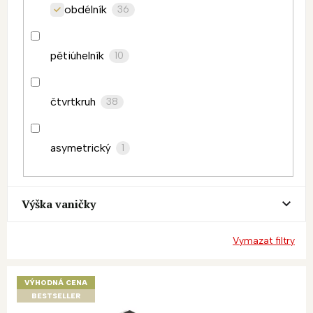
obdélník
36
pětiúhelník
10
čtvrtkruh
38
asymetrický
1
Výška vaničky
Vymazat filtry
V
ý
VÝHODNÁ CENA
p
BESTSELLER
i