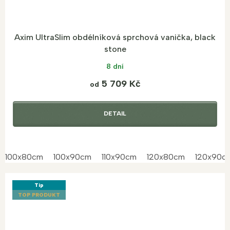
Axim UltraSlim obdélníková sprchová vanička, black
stone
8 dní
5 709 Kč
od
DETAIL
100x80cm
100x90cm
110x90cm
120x80cm
120x90c
Tip
TOP PRODUKT