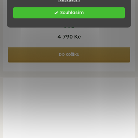
Mars 140x70 obdélníková sprchová vanička
Souhlasím
8 dní
4 790 Kč
DO KOŠÍKU