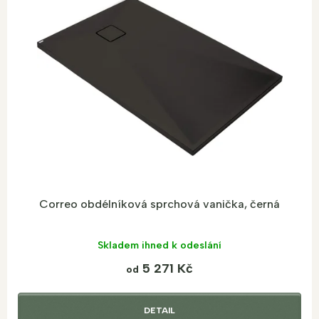
s
p
r
o
d
u
k
t
ů
Correo obdélníková sprchová vanička, černá
Skladem ihned k odeslání
5 271 Kč
od
DETAIL