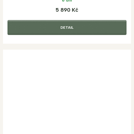
8 dní
5 890 Kč
DETAIL