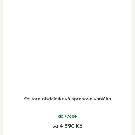
Oskaro obdélníková sprchová vanička
do týdne
4 590 Kč
od