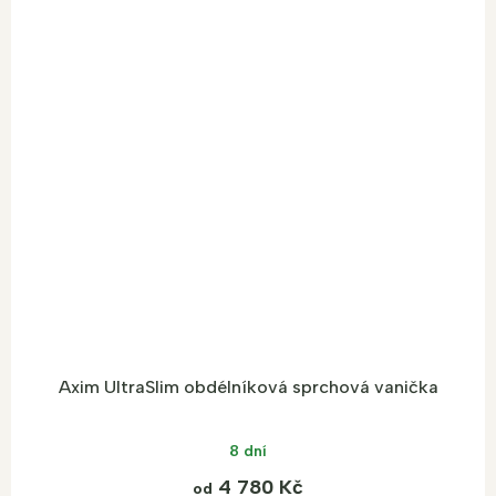
Axim UltraSlim obdélníková sprchová vanička
8 dní
4 780 Kč
od