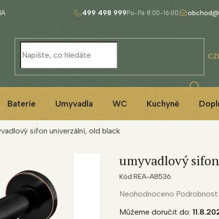
499 498 999
obchod@
NA
CZ
Baterie
Umyvadla
WC
Kuchyně
Dopl
vadlový sifon univerzální, old black
umyvadlový sifon 
Kód:
REA-A8536
Průměrné
Neohodnoceno
Podrobnost
hodnocení
Můžeme doručit do:
11.8.20
produktu