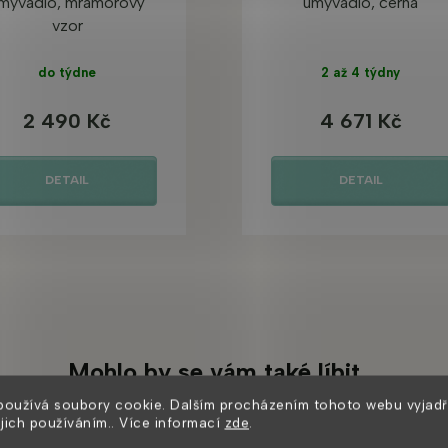
myvadlo, mramorový
umyvadlo, černá
vzor
do týdne
2 až 4 týdny
2 490 Kč
4 671 Kč
DETAIL
DETAIL
Mohlo by se vám také líbit
používá soubory cookie. Dalším procházením tohoto webu vyjadř
ejich používáním.. Více informací
zde
.