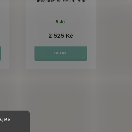
umyvadlo na desku, mat
8 dní
2 525 Kč
DETAIL
ujete