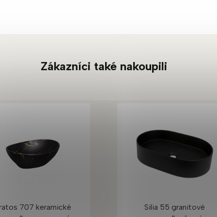
Zákazníci také nakoupili
ratos 707 keramické
Silia 55 granitové