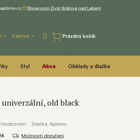
aplomo.cz
Showroom Dvůr Králové nad Labem
Prázdný košík
K
Čeština
NÁKUPNÍ
KOŠÍK
ňky
Styl
Akce
Obklady a dlažba
3D ins
univerzální, old black
i hodnocení
Značka:
Aplomo
26
Možnosti doručení