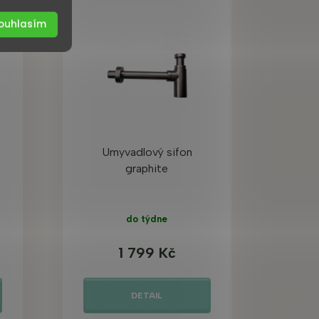
ouhlasím
Umyvadlový sifon
graphite
do týdne
1 799 Kč
DETAIL