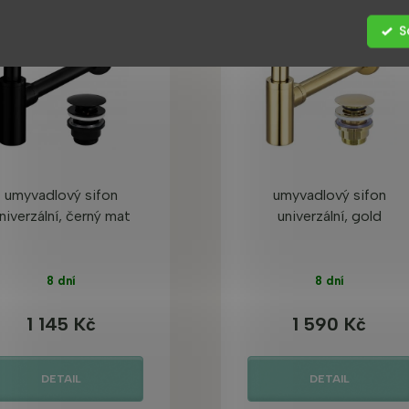
TSELLER
S
umyvadlový sifon
umyvadlový sifon
niverzální, černý mat
univerzální, gold
8 dní
8 dní
1 145 Kč
1 590 Kč
DETAIL
DETAIL