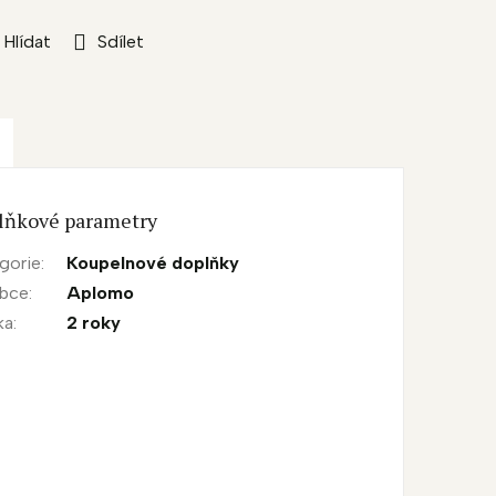
Hlídat
Sdílet
lňkové parametry
gorie
:
Koupelnové doplňky
obce
:
Aplomo
ka
:
2 roky