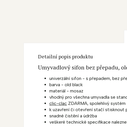
Detailní popis produktu
Umyvadlový sifon bez přepadu, ol
univerzální sifon - s přepadem, bez p
barva - old black
materiál - mosaz
vhodný pro všechna umyvadla se sta
clic-clac
ZDARMA, spolehlivý systém
k uzavření či otevření stačí stisknout
snadné čistění a údržba
veškeré technické specifikace nalezne