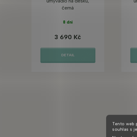
umyvadlo na desku,
u
černá
8 dní
3 690 Kč
DETAIL
Tento web 
souhlas s j