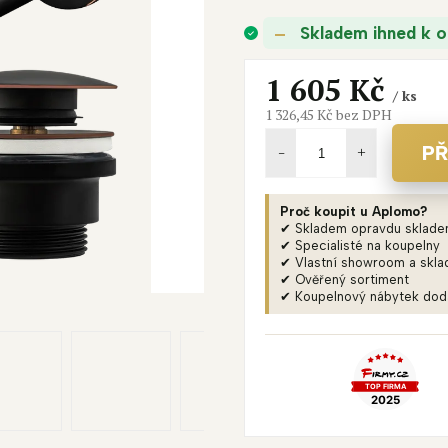
je
Skladem ihned k o
0,0
z
5
1 605 Kč
/ ks
hvězdiček.
1 326,45 Kč bez DPH
Měrná
cena:
PŘ
Proč koupit u Aplomo?
✔ Skladem opravdu sklad
✔ Specialisté na koupelny
✔ Vlastní showroom a skla
✔ Ověřený sortiment
✔ Koupelnový nábytek do