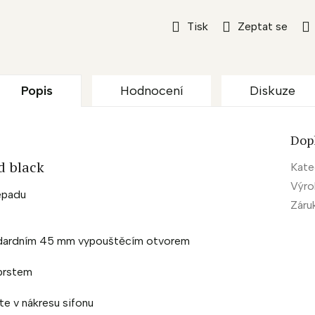
Tisk
Zeptat se
Popis
Hodnocení
Diskuze
Dop
d black
Kate
Výr
řepadu
Záru
ndardním 45 mm vypouštěcím otvorem
 prstem
te v nákresu sifonu