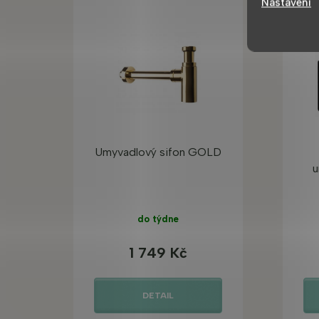
Nastavení
BES
Umyvadlový sifon GOLD
u
do týdne
1 749 Kč
DETAIL