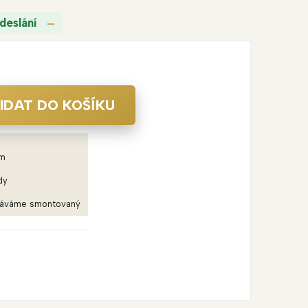
deslání
IDAT DO KOŠÍKU
em
dy
dáváme smontovaný