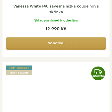
Vanessa White 140 závěsná nízká koupelnová
skříňka
Skladem ihned k odeslání
12 990 Kč
DO KOŠÍKU
TOP PRODUKT
Z
BESTSELLER
ZDARMA
D
A
R
M
A