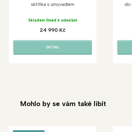
skříňka s umyvadlem
do 
Skladem ihned k odeslání
24 990 Kč
DETAIL
Mohlo by se vám také líbit