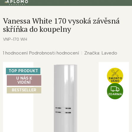
Přejít
na
obsah
Vanessa White 170 vysoká závěsná
skříňka do koupelny
VNP-170 WH
Průměrné
1 hodnocení
Podrobnosti hodnocení
Značka:
Lavedo
hodnocení
produktu
TOP PRODUKT
je
5,0
U NÁS K
SMONTO
VÁNO
VIDĚNÍ
z
Z
BESTSELLER
5
ZDARMA
D
hvězdiček.
A
R
M
A