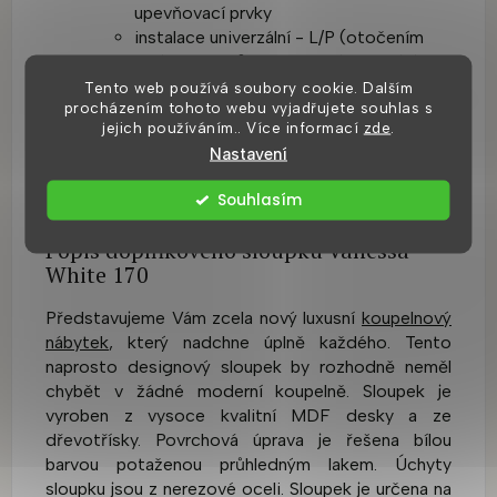
upevňovací prvky
instalace univerzální - L/P (otočením
skříňky o 180° a přehozením kotvících
prvků v zadní části skříňky)
Tento web používá soubory cookie. Dalším
procházením tohoto webu vyjadřujete souhlas s
soft close dovírání zásuvek - pomalu se
jejich používáním.. Více informací
zde
.
dovírají (bezhlučně)
Nastavení
dodáváno ve smontovaném stavu
doplňující fotografie včetně nákresu
Souhlasím
naleznete v galerii produktu
Popis doplňkového sloupku Vanessa
White 170
Představujeme Vám zcela nový luxusní
koupelnový
nábytek
, který nadchne úplně každého. Tento
naprosto designový sloupek by rozhodně neměl
chybět v žádné moderní koupelně. Sloupek je
vyroben z vysoce kvalitní MDF desky a ze
dřevotřísky. Povrchová úprava je řešena bílou
barvou potaženou průhledným lakem. Úchyty
sloupku jsou z nerezové oceli. Sloupek je určena na