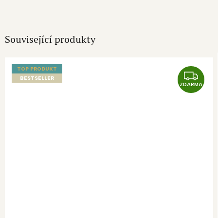
Související produkty
TOP PRODUKT
Z
BESTSELLER
ZDARMA
D
A
R
M
A