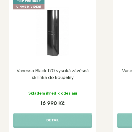
TOP PRODUKT
U NÁS K VIDĚNÍ
Vanessa Black 170 vysoká závěsná
Vane
skříňka do koupelny
Skladem ihned k odeslání
16 990 Kč
DETAIL