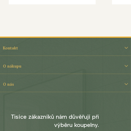
Z
á
Kontakt
p
a
t
O nákupu
í
O nás
Tisíce zákazníků nám důvěřují při
výběru koupelny.