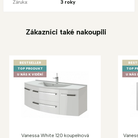
Záruka
:
3 roky
Zákazníci také nakoupili
BESTSELLER
BEST
TOP PRODUKT
TOP P
U NÁS K VIDĚNÍ
U NÁS 
Vanessa White 120 koupelnová
Vaness