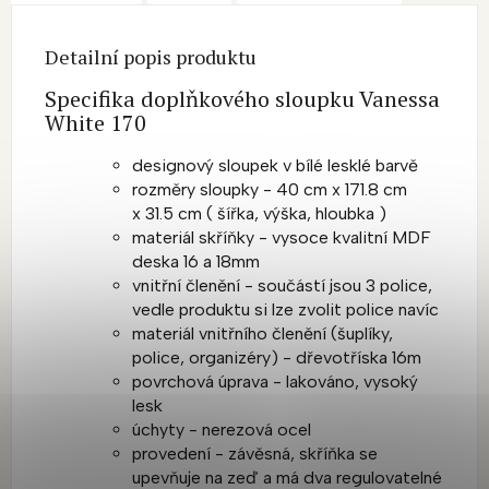
Detailní popis produktu
Specifika doplňkového sloupku Vanessa
White 170
designový sloupek v bílé lesklé barvě
rozměry sloupky - 40 cm x 171.8 cm
x 31.5 cm ( šířka, výška, hloubka )
materiál skříňky - vysoce kvalitní MDF
deska 16 a 18mm
vnitřní členění - součástí jsou 3 police,
vedle produktu si lze zvolit police navíc
materiál vnitřního členění (šuplíky,
police, organizéry) - dřevotříska 16m
povrchová úprava - lakováno, vysoký
lesk
úchyty - nerezová ocel
provedení - závěsná, skříňka se
upevňuje na zeď a má dva regulovatelné