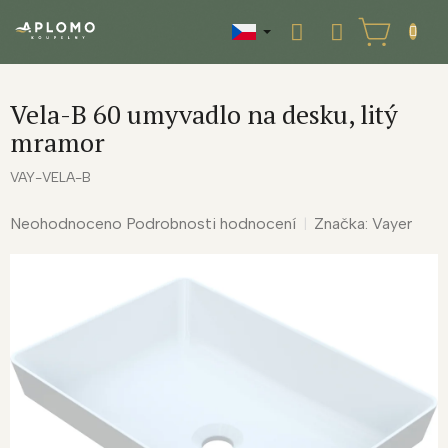
Přejít
na
NÁKUPNÍ
obsah
KOŠÍK
Vela-B 60 umyvadlo na desku, litý
mramor
VAY-VELA-B
Průměrné
Neohodnoceno
Podrobnosti hodnocení
Značka:
Vayer
hodnocení
produktu
je
0,0
z
5
hvězdiček.