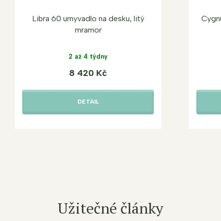
Libra 60 umyvadlo na desku, litý
Cygnu
mramor
2 až 4 týdny
8 420 Kč
DETAIL
Užitečné články