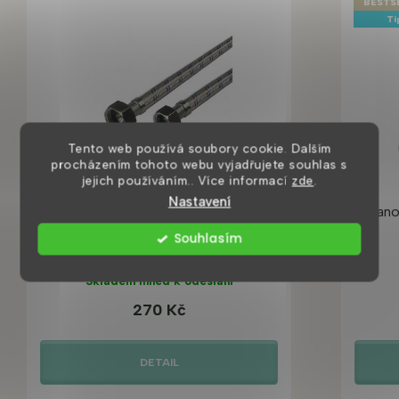
BESTS
Ti
Tento web používá soubory cookie. Dalším
procházením tohoto webu vyjadřujete souhlas s
jejich používáním.. Více informací
zde
.
Nastavení
Připojovací hadice 100 cm 2ks
Vano
Souhlasím
Skladem ihned k odeslání
270 Kč
DETAIL