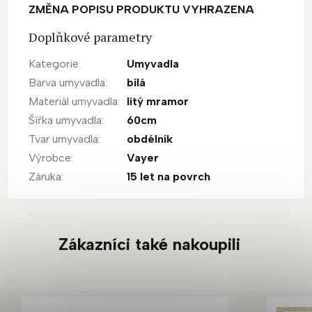
ZMĚNA POPISU PRODUKTU VYHRAZENA
Doplňkové parametry
Kategorie
:
Umyvadla
Barva umyvadla
:
bílá
Materiál umyvadla
:
litý mramor
Šířka umyvadla
:
60cm
Tvar umyvadla
:
obdélník
Výrobce
:
Vayer
Záruka
:
15 let na povrch
Zákazníci také nakoupili