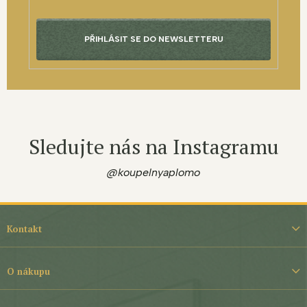
PŘIHLÁSIT SE DO NEWSLETTERU
Sledujte nás na Instagramu
@koupelnyaplomo
Z
á
Kontakt
p
a
t
O nákupu
í