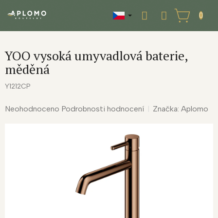
Přejít
na
NÁKUPNÍ
obsah
KOŠÍK
YOO vysoká umyvadlová baterie,
měděná
Y1212CP
Průměrné
Neohodnoceno
Podrobnosti hodnocení
Značka:
Aplomo
hodnocení
produktu
je
0,0
z
5
hvězdiček.