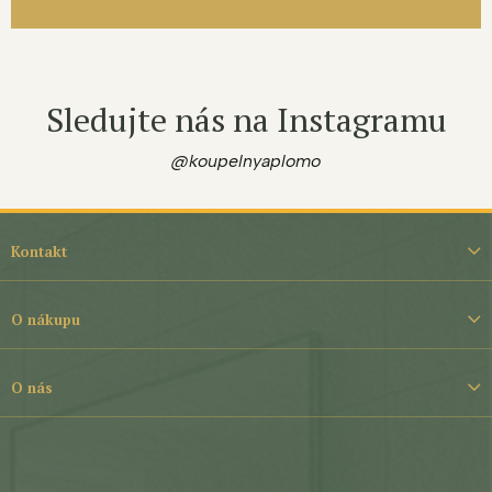
Sledujte nás na Instagramu
@koupelnyaplomo
Z
á
Kontakt
p
a
t
O nákupu
í
O nás