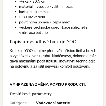
výška - 30,5 cm
materiál - vysoce kvalitní mosaz
kartuše - keramika
EKO provedení
povrchová úprava - teplá měď
veškeré technické specifikace naleznete
v nákresu baterie
Popis umyvadlové baterie YOO
Kolekce YOO zaujme především čistou linií a bezchybným
a vycházel z tvaru kruhu. Nadčasový, dokonale rafinovan
dává maximální pocit luxusu. 
Inovativní technologická  ře
na polovinu a zajistit nejvyšší komfort používání.
VYHRAZENA ZMĚNA POPISU PRODUKTU
Doplňkové parametry
Kategorie
:
Vodovodní baterie