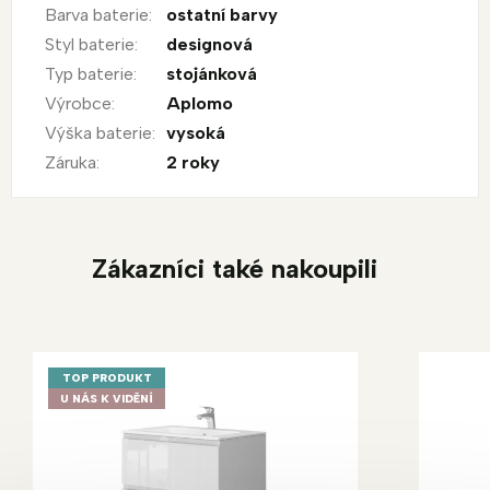
Barva baterie
:
ostatní barvy
Styl baterie
:
designová
Typ baterie
:
stojánková
Výrobce
:
Aplomo
Výška baterie
:
vysoká
Záruka
:
2 roky
Zákazníci také nakoupili
TOP PRODUKT
U NÁS K VIDĚNÍ