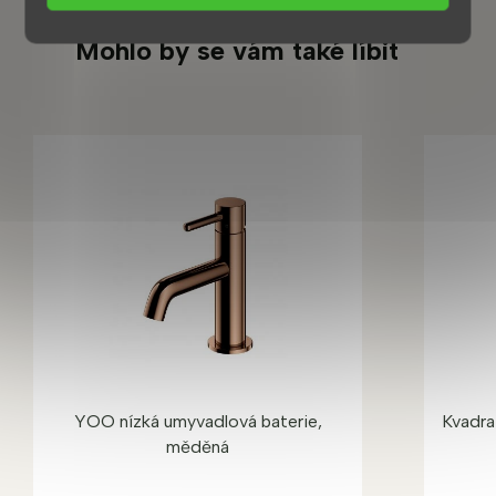
Mohlo by se vám také líbit
YOO nízká umyvadlová baterie,
Kvadra
měděná