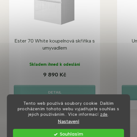
Ester 70 White koupelnová skříňka s
Um
umyvadlem
Skladem ihned k odeslání
9 890 Kč
DETAIL
Tento web používá soubory cookie. Dalším
procházením tohoto webu vyjadřujete souhlas s
jejich používáním.. Více informací
zde
.
Nastavení
Souhlasím