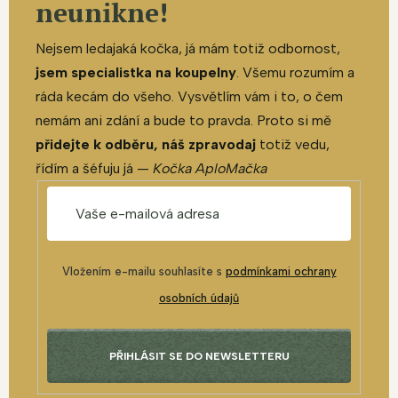
neunikne!
Nejsem ledajaká kočka, já mám totiž odbornost,
jsem specialistka na koupelny
. Všemu rozumím a
ráda kecám do všeho. Vysvětlím vám i to, o čem
nemám ani zdání a bude to pravda. Proto si mě
přidejte k odběru, náš zpravodaj
totiž vedu,
řídím a šéfuju já —
Kočka AploMačka
Vložením e-mailu souhlasíte s
podmínkami ochrany
osobních údajů
PŘIHLÁSIT SE DO NEWSLETTERU