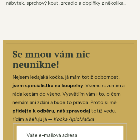
nábytek, sprchový kout, zrcadlo a doplňky z několika...
Se mnou vám nic
neunikne!
Nejsem ledajaká kočka, já mám totiž odbornost,
jsem specialistka na koupelny
. Všemu rozumím a
ráda kecám do všeho. Vysvětlím vám i to, o čem
nemám ani zdání a bude to pravda. Proto si mě
přidejte k odběru, náš zpravodaj
totiž vedu,
řídím a šéfuju já —
Kočka AploMačka