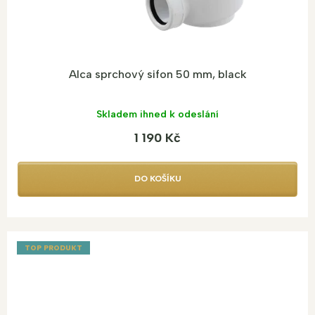
ů
Alca sprchový sifon 50 mm, black
Skladem ihned k odeslání
1 190 Kč
DO KOŠÍKU
TOP PRODUKT