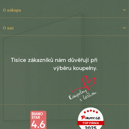
a
t
O nákupu
í
O nás
Tisíce zákazníků nám důvěřují při
výběru koupelny.