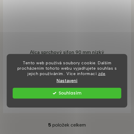
Alca sprchový sifon 90 mm nízký
Tento web používá soubory cookie. Dalším
procházením tohoto webu vyjadřujete souhlas s
Momentálně nedostupné
jejich používáním.. Více informací
zde
.
590 Kč
Nastavení
Souhlasím
DO KOŠÍKU
5
položek celkem
O
v