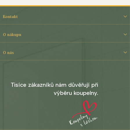
Z
á
Kontakt
p
a
t
O nákupu
í
O nás
Tisíce zákazníků nám důvěřují při
výběru koupelny.