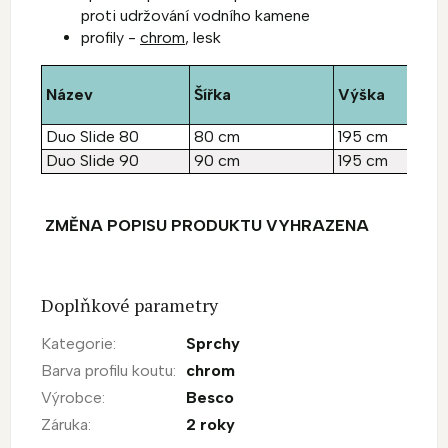
proti udržování vodního kamene
profily -
chrom
, lesk
Název
Šířka
Výška
Duo Slide 80
80 cm
195 cm
Duo Slide 90
90 cm
195 cm
ZMĚNA POPISU PRODUKTU VYHRAZENA
Doplňkové parametry
Kategorie
:
Sprchy
Barva profilu koutu
:
chrom
Výrobce
:
Besco
Záruka
:
2 roky