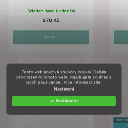
Skladem ihned k odeslání
270 Kč
DETAIL
Tento web používá soubory cookie. Dalším
procházením tohoto webu vyjadřujete souhlas s
jejich používáním.. Více informací
zde
.
Nastavení
Mohlo by se vám také líbit
Souhlasím
TOP P
T