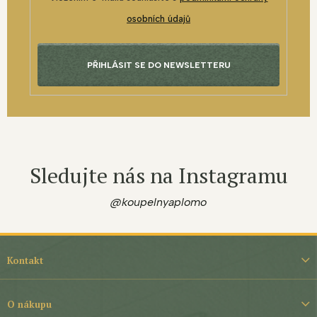
osobních údajů
PŘIHLÁSIT SE DO NEWSLETTERU
Sledujte nás na Instagramu
@koupelnyaplomo
Z
á
Kontakt
p
a
t
O nákupu