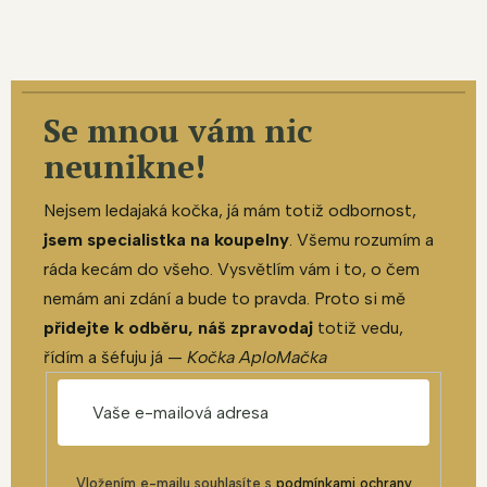
Se mnou vám nic
neunikne!
Nejsem ledajaká kočka, já mám totiž odbornost,
jsem specialistka na koupelny
. Všemu rozumím a
ráda kecám do všeho. Vysvětlím vám i to, o čem
nemám ani zdání a bude to pravda. Proto si mě
přidejte k odběru, náš zpravodaj
totiž vedu,
řídím a šéfuju já —
Kočka AploMačka
Vložením e-mailu souhlasíte s
podmínkami ochrany