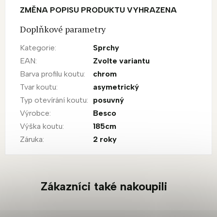
ZMĚNA POPISU PRODUKTU VYHRAZENA
Doplňkové parametry
Kategorie
:
Sprchy
EAN
:
Zvolte variantu
Barva profilu koutu
:
chrom
Tvar koutu
:
asymetrický
Typ otevírání koutu
:
posuvný
Výrobce
:
Besco
Výška koutu
:
185cm
Záruka
:
2 roky
Zákazníci také nakoupili