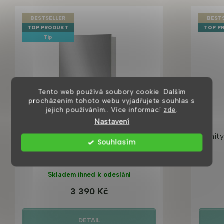
BESTSELLER
BEST
TOP PRODUKT
TOP P
Tip
Tento web používá soubory cookie. Dalším
procházením tohoto webu vyjadřujete souhlas s
jejich používáním.. Více informací
zde
.
Nastavení
Aqua-Easy 45 zrcadlová skříňka do
Trinit
Souhlasím
koupelny
Skladem ihned k odeslání
3 390 Kč
DETAIL