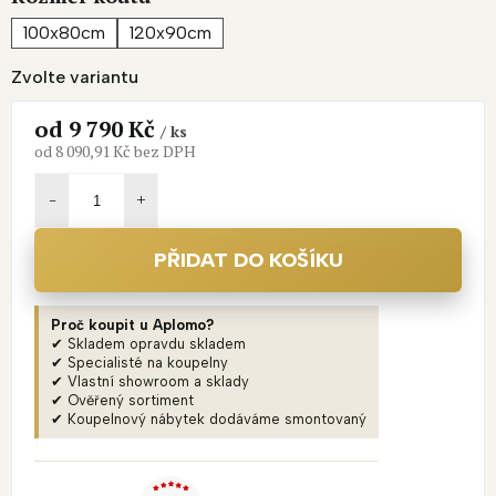
100x80cm
120x90cm
Zvolte variantu
od
9 790 Kč
/ ks
od
8 090,91 Kč
bez DPH
Měrná
cena:
PŘIDAT DO KOŠÍKU
Proč koupit u Aplomo?
✔ Skladem opravdu skladem
✔ Specialisté na koupelny
✔ Vlastní showroom a sklady
✔ Ověřený sortiment
✔ Koupelnový nábytek dodáváme smontovaný