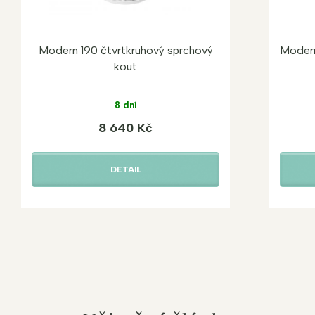
Modern 190 čtvrtkruhový sprchový
Modern
kout
8 dní
8 640 Kč
DETAIL