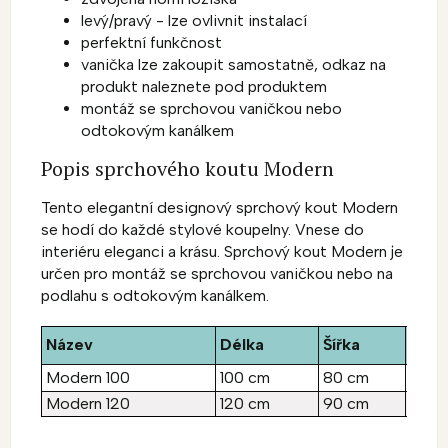
levý/pravý - lze ovlivnit instalací
perfektní funkčnost
vanička lze zakoupit samostatně, odkaz na
produkt naleznete pod produktem
montáž se sprchovou vaničkou
nebo
odtokovým kanálkem
Popis sprchového koutu Modern
Tento elegantní designový sprchový kout Modern
se hodí do každé stylové koupelny. Vnese do
interiéru eleganci a krásu. Sprchový kout Modern je
určen pro montáž se sprchovou vaničkou nebo na
podlahu s odtokovým kanálkem.
Název
Délka
Šířka
Výš
Modern 100
100 cm
80 cm
185 
Modern 120
120 cm
90 cm
185 