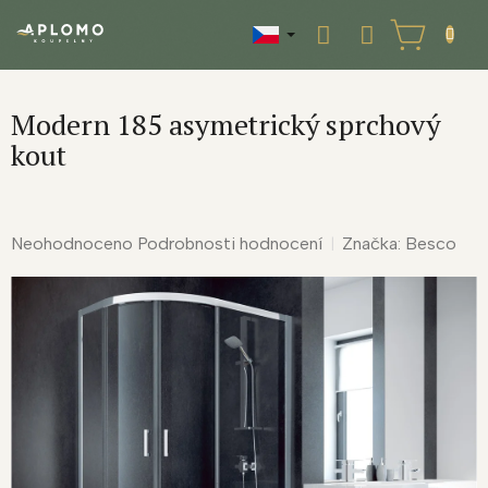
Přejít
na
NÁKUPNÍ
obsah
KOŠÍK
Modern 185 asymetrický sprchový
kout
Průměrné
Neohodnoceno
Podrobnosti hodnocení
Značka:
Besco
hodnocení
produktu
je
0,0
z
5
hvězdiček.