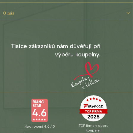
í
O nás
Tisíce zákazníků nám důvěřují při
výběru koupelny.
TOP firma v oboru
Hodnocení 4.6 / 5
koupelen